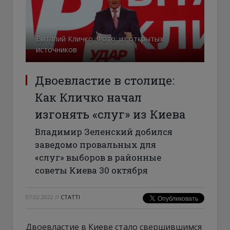
Виталий Кличко. Фото: из открытых
источников
Двоевластие в столице:
Как Кличко начал
изгонять «слуг» из Киева
Владимир Зеленский добился
заведомо провальных для
«слуг» выборов в районные
советы Киева 30 октября
07.02.2022
//
СТАТТІ
Двоевластие в Киеве стало свершившимся