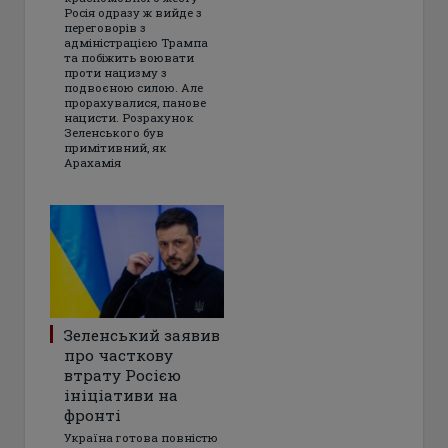
Росія одразу ж вийде з
переговорів з
адміністрацією Трампа
та побіжить воювати
проти нацизму з
подвоєною силою. Але
прорахувалися, панове
нацисти. Розрахунок
Зеленського був
примітивний, як
Арахамія
Зеленський заявив
про часткову
втрату Росією
ініціативи на
фронті
Україна готова повністю