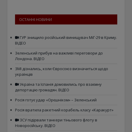
ОСТАННІ НОВИНИ
ГУР знищило російський винищувач МіГ-29 в Криму.
ВІДЕО
Зеленський прибув на важливі переговори до
Лондона. ВІДЕО
ЗМІ дізнались, коли Євросоюз визначиться щодо
українців
Україна та Іспанія домовились про взаємну
депортацію громадян. ВІДЕО
Росія готує удар «Орєшніком» – Зеленський
Росія вратила ракетний корабель класу «Каракурт»
ЗСУ підірвали танкери тіньового флоту в
Новоросійську. ВІДЕО