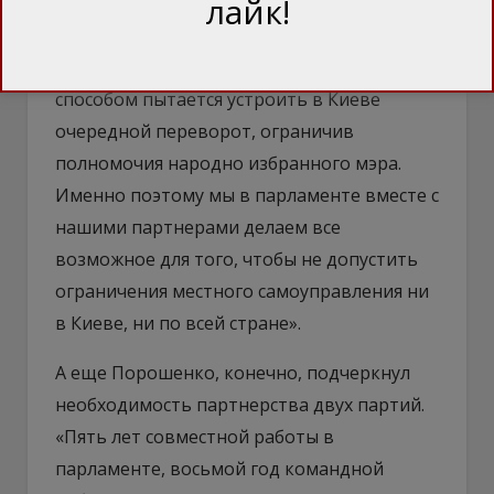
лайк!
Порошенко и, конечно, напомнил о
событиях накануне: «Сейчас мы видим, как
Офис Зеленского неконституционным
способом пытается устроить в Киеве
очередной переворот, ограничив
полномочия народно избранного мэра.
Именно поэтому мы в парламенте вместе с
нашими партнерами делаем все
возможное для того, чтобы не допустить
ограничения местного самоуправления ни
в Киеве, ни по всей стране».
А еще Порошенко, конечно, подчеркнул
необходимость партнерства двух партий.
«Пять лет совместной работы в
парламенте, восьмой год командной