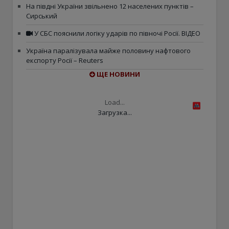
На півдні України звільнено 12 населених пунктів –
Сирський
У СБС пояснили логіку ударів по півночі Росії. ВІДЕО
Україна паралізувала майже половину нафтового
експорту Росії – Reuters
ЩЕ НОВИНИ
Load...
Загрузка...