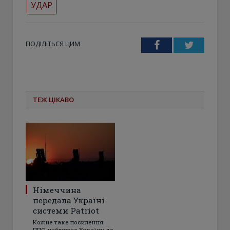
УДАР
ПОДІЛІТЬСЯ ЦИМ
Facebook
Twitter
ТЕЖ ЦІКАВО
Німеччина
передала Україні
системи Patriot
Кожне таке посилення
ППО наближає Україну до