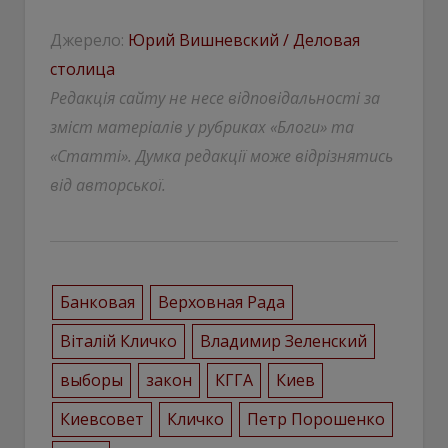
Джерело:
Юрий Вишневский / Деловая
столица
Редакція сайту не несе відповідальності за
зміст матеріалів у рубриках «Блоги» та
«Статті». Думка редакції може відрізнятись
від авторської.
Банковая
Верховная Рада
Віталій Кличко
Владимир Зеленский
выборы
закон
КГГА
Киев
Киевсовет
Кличко
Петр Порошенко