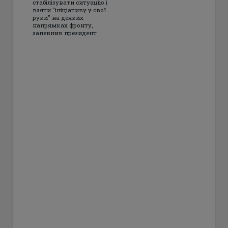
стабілізувати ситуацію і
взяти "ініціативу у свої
руки" на деяких
напрямках фронту,
запевнив президент