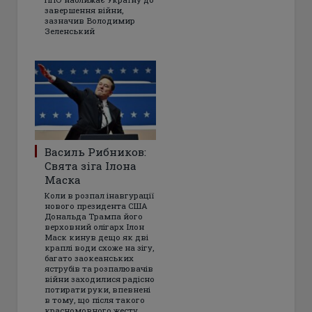
завершення війни,
зазначив Володимир
Зеленський
Василь Рибников:
Свята зіга Ілона
Маска
Коли в розпал інавгурації
нового президента США
Дональда Трампа його
верховний олігарх Ілон
Маск кинув дещо як дві
краплі води схоже на зігу,
багато заокеанських
яструбів та розпалювачів
війни заходилися радісно
потирати руки, впевнені
в тому, що після такого
красномовного жесту