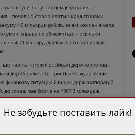
но натякнули, що у них немає можливості
ення. І почали обговорювати з кредиторами
 суму 4,5 мільярди рублів, за які компанія мала
ою сумою справа не обмежиться – оскільки
ьше ніж 71 мільярд рублів», як то повідомляє
е.
и, що навіть потужні російські держкорпорації
ським держбюджетом. Простіше кажучи, вони
а фінансову ситуацію й інших держкорпорацій
й, до слова, має боргів на 4907,6 мільярдів
нку.
Не забудьте поставить лайк!
сові можливості російського режиму. Втім,
ти на зле. Оскільки у Кремлі можуть вирішити,
ційні та фінансові втрати, пов’язані з