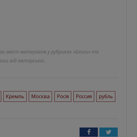
 за зміст матеріалів у рубриках «Блоги» та
ись від авторської.
Кремль
Москва
Росія
Россия
рубль
Facebook
Twitter