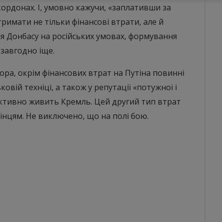
ордонах. І, умовно кажучи, «заплативши за
тримати не тільки фінансові втрати, але й
ція Донбасу на російських умовах, формування
завгодно іще.
ора, окрім фінансових втрат на Путіна повинні
ьковій техніці, а також у репутації «потужної і
у активно живить Кремль. Цей другий тип втрат
їнцям. Не виключено, що на полі бою.