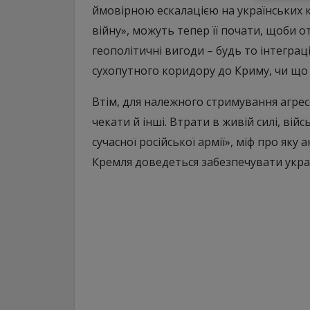
ймовірною ескалацією на українських к
війну», можуть тепер її почати, щоби о
геополітичні вигоди – будь то інтегра
сухопутного коридору до Криму, чи що 
Втім, для належного стримування агрес
чекати й інші. Втрати в живій силі, війс
сучасної російської армії», міф про як
Кремля доведеться забезпечувати укра