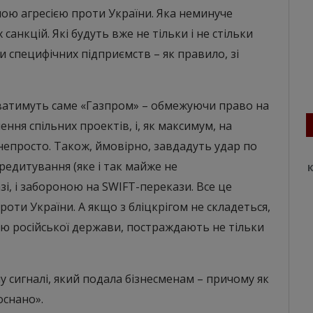
рною агресією проти України. Яка неминуче
анкцій. Які будуть вже не тільки і не стільки
специфічних підприємств – як правило, зі
куватимуть саме «Газпром» – обмежуючи право на
ення спільних проектів, і, як максимум, на
і непросто. Також, ймовірно, завдадуть удар по
едитування (яке і так майже не
К
зі, і забороною на SWIFT-перекази. Все це
роти України. А якщо з бліцкрігом не складеться,
ною російської держави, постраждають не тільки
у сигналі, який подала бізнесменам – причому як
Роснано».