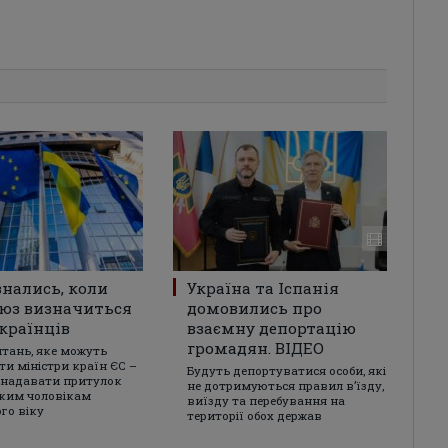
знались, коли
Україна та Іспанія
юз визначиться
домовились про
країнців
взаємну депортацію
громадян. ВІДЕО
итань, яке можуть
ти міністри країн ЄС –
Будуть депортуватися особи, які
 надавати притулок
не дотримуються правил в’їзду,
ким чоловікам
виїзду та перебування на
го віку
території обох держав