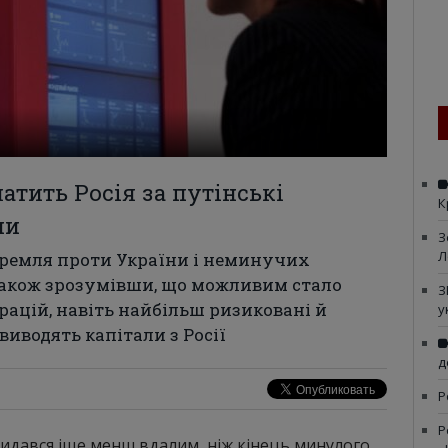
латить Росія за путінські
К
ни
З
Л
Кремля проти України і неминучих
також зрозумівши, що можливим стало
З
ацій, навіть найбільш ризиковані й
у
виводять капітали з Росії
д
Р
Р
видався іще менш вдалим, ніж кінець минулого