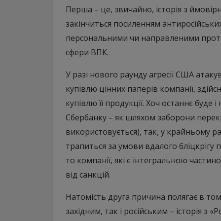
Перша – це, звичайно, історія з ймові
закінчиться посиленням антиросійських с
персональними чи направленими проти 
сфери ВПК.
У разі нового раунду агресії США ата
купівлю цінних паперів компанії, здійсн
купівлю її продукції. Хоч останнє буде 
Сбербанку – як шляхом заборони перекр
використовується), так, у крайньому ра
трапиться за умови вдалого бліцкрігу п
то компанії, які є інтегральною части
від санкцій.
Натомість друга причина полягає в том
західним, так і російським – історія з «