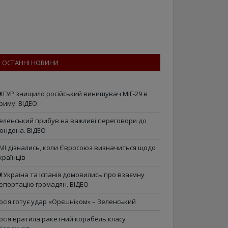
ОСТАННІ НОВИНИ
ГУР знищило російський винищувач МіГ-29 в
риму. ВІДЕО
еленський прибув на важливі переговори до
ондона. ВІДЕО
МІ дізнались, коли Євросоюз визначиться щодо
країнців
Україна та Іспанія домовились про взаємну
епортацію громадян. ВІДЕО
осія готує удар «Орєшніком» – Зеленський
осія вратила ракетний корабель класу