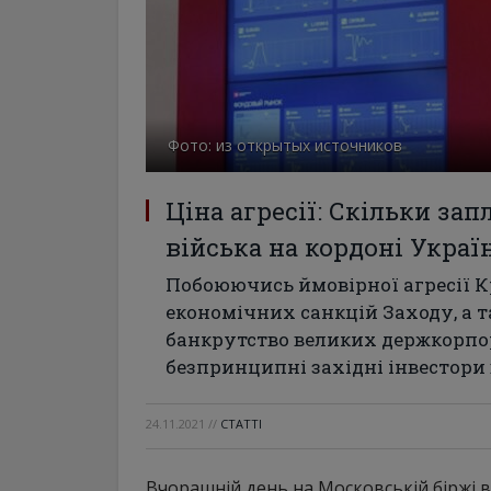
Фото: из открытых источников
Ціна агресії: Скільки зап
війська на кордоні Украї
Побоюючись ймовірної агресії 
економічних санкцій Заходу, а 
банкрутство великих держкорпор
безпринципні західні інвестори 
24.11.2021
//
СТАТТІ
Вчорашній день на Московській біржі 