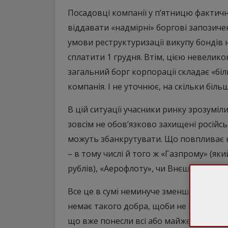
Посадовці компанії у п’ятницю фактич
віддавати «надмірні» боргові запозич
умови реструктуризації викупу бондів на
сплатити 1 грудня. Втім, цією невелик
загальний борг корпорації складає «біл
компанія. І не уточнює, на скільки більш
В цій ситуації учасники ринку зрозуміл
зовсім не обов’язково захищені росій
можуть збанкрутувати. Що повпливає н
– в тому числі й того ж «Газпрому» (яки
рублів), «Аерофлоту», чи Внєшекономба
Все це в сумі неминуче зменшить фінан
немає такого добра, щоби не могло вий
що вже понесли всі або майже всі репута