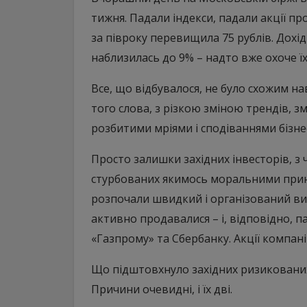
тижня. Падали індекси, падали акції пр
за півроку перевищила 75 рублів. Дохі
наблизилась до 9% – надто вже охоче ї
Все, що відбувалося, не було схожим на
того слова, з різкою зміною трендів, 
розбитими мріями і сподіваннями бізнес
Просто залишки західних інвесторів, з
стурбованих якимось моральними принци
розпочали швидкий і організований вих
активно продавалися – і, відповідно, па
«Газпрому» та Сбербанку. Акції компані
Що підштовхнуло західних ризикованих і
Причини очевидні, і їх дві.