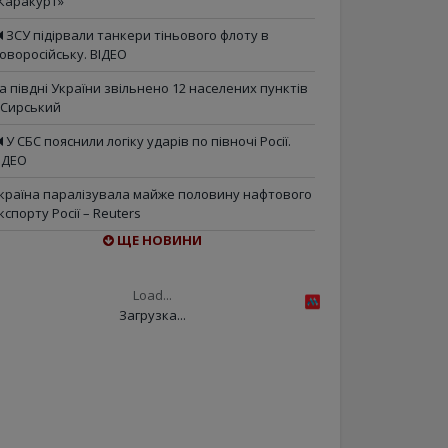
Каракурт»
ЗСУ підірвали танкери тіньового флоту в
оворосійську. ВІДЕО
а півдні України звільнено 12 населених пунктів
 Сирський
У СБС пояснили логіку ударів по півночі Росії.
ІДЕО
країна паралізувала майже половину нафтового
кспорту Росії – Reuters
ЩЕ НОВИНИ
Load...
Загрузка...