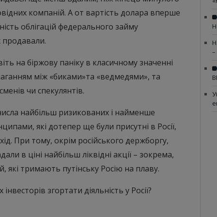
«
овідних компаній. А от вартість долара вперше
дність облігацій федерального займу
Н
х продавали.
Н
–
віть на біржову паніку в класичному значенні
змаганням між «биками»та «ведмедями», та
В
менів чи спекулянтів.
У
е
 числа найбільш ризикованих і найменше
пами, які дотепер ще були присутні в Росії,
ід. При тому, окрім російського держборгу,
дали в ціні найбільш ліквідні акції – зокрема,
й, які тримають путінську Росію на плаву.
нвесторів згортати діяльність у Росії?