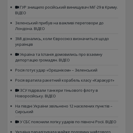
ГУР знищило російський винищувач МіГ-29 в Криму.
ВІДЕО
Зеленський прибув на важливі переговори до
Лондона. ВІДЕО
ЗМІ дізнались, коли Євросоюз визначиться щодо
українців
Україна та Іспанія домовились про взаємну
депортацію громадян. ВІДЕО
Росія готує удар «Орєшніком» – Зеленський
Росія вратила ракетний корабель класу «Каракурт»
ЗСУ підірвали танкери тіньового флоту в
Новоросійську. ВІДЕО
На півдні України звільнено 12 населених пунктів –
Сирський
У СБС пояснили логіку ударів по півночі Росії. ВІДЕО
Україна паралізувала майже половину нафтового