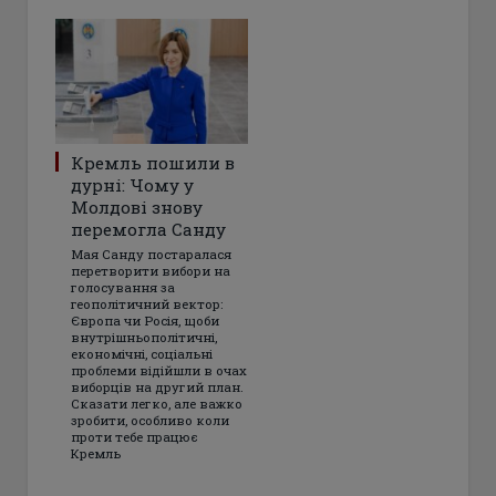
Кремль пошили в
дурні: Чому у
Молдові знову
перемогла Санду
Мая Санду постаралася
перетворити вибори на
голосування за
геополітичний вектор:
Європа чи Росія, щоби
внутрішньополітичні,
економічні, соціальні
проблеми відійшли в очах
виборців на другий план.
Сказати легко, але важко
зробити, особливо коли
проти тебе працює
Кремль