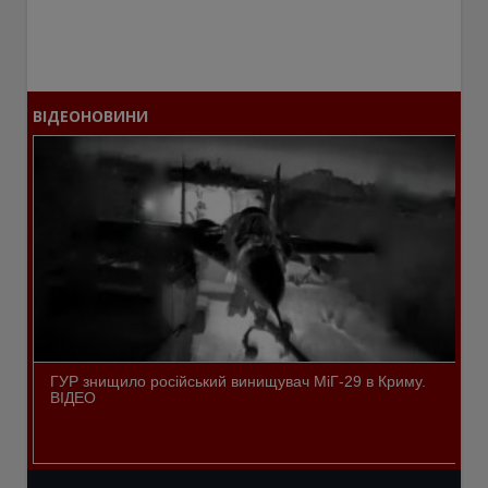
ВІДЕОНОВИНИ
ГУР знищило російський винищувач МіГ-29 в Криму.
ВІДЕО