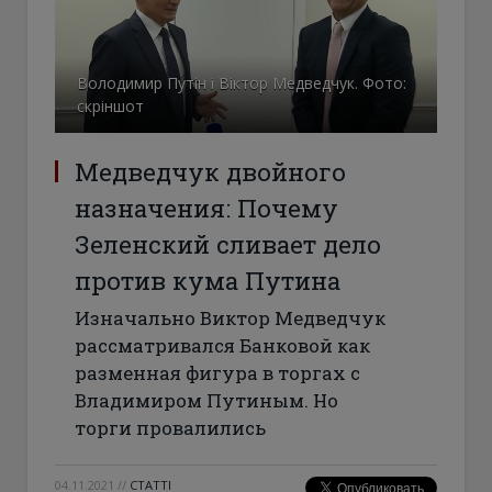
Володимир Путін і Віктор Медведчук. Фото:
скріншот
Медведчук двойного
назначения: Почему
Зеленский сливает дело
против кума Путина
Изначально Виктор Медведчук
рассматривался Банковой как
разменная фигура в торгах с
Владимиром Путиным. Но
торги провалились
04.11.2021
//
СТАТТІ