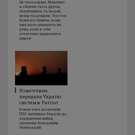
Це твоя карма. Можливо
в обличчі твоїх друзів,
поплічників, та людей,
яким ти довіряв. Топ-топ.
Вони все ближче, вони
вже щось планують на
день, коли в тебе
остаточно відмовлять
нирки
Німеччина
передала Україні
системи Patriot
Кожне таке посилення
ППО наближає Україну до
завершення війни,
зазначив Володимир
Зеленський