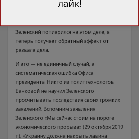
лайк!
Короче, все это совсем не похоже на
обещанный Зеленским еще полгода назад
«конец эпохи Медведчука». Вначале
Зеленский попиарился на этом деле, а
теперь получает обратный эффект от
развала дела.
И это — не единичный случай, а
систематическая ошибка Офиса
президента. Никто из политтехнологов
Банковой не научил Зеленского
просчитывать последствия своих громких
заявлений. Вспомним заявления
Зеленского «Мы сейчас стоим на пороге
экономического прорыва» (29 октября 2019
г.), «Украину должна накрыть лавина