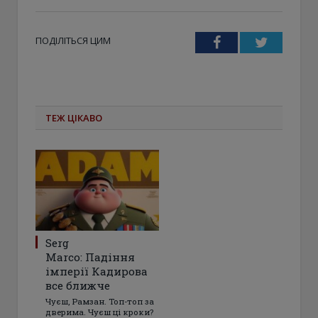
ПОДІЛІТЬСЯ ЦИМ
Facebook
Twitter
ТЕЖ ЦІКАВО
Serg
Marco: Падіння
імперії Кадирова
все ближче
Чуєш, Рамзан. Топ-топ за
дверима. Чуєш ці кроки?