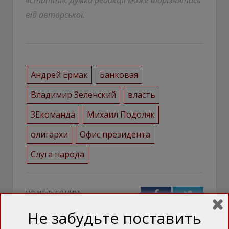
від авторської.
Андрей Ермак
Банковая
Владимир Зеленский
власть
ЗЕкоманда
Михаил Подоляк
олигархи
Офис президента
Слуга народа
ПОДІЛІТЬСЯ ЦИМ
Facebook
Twitter
Не забудьте поставить