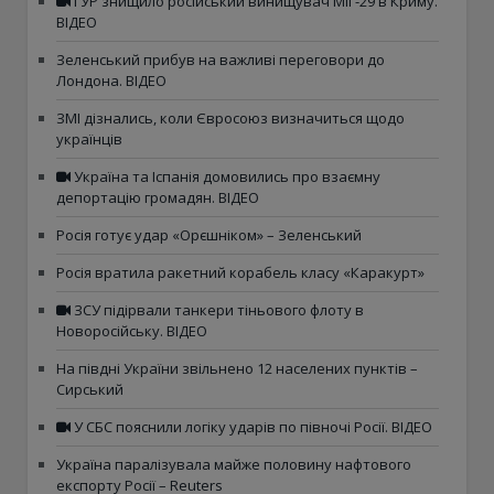
ГУР знищило російський винищувач МіГ-29 в Криму.
ВІДЕО
Зеленський прибув на важливі переговори до
Лондона. ВІДЕО
ЗМІ дізнались, коли Євросоюз визначиться щодо
українців
Україна та Іспанія домовились про взаємну
депортацію громадян. ВІДЕО
Росія готує удар «Орєшніком» – Зеленський
Росія вратила ракетний корабель класу «Каракурт»
ЗСУ підірвали танкери тіньового флоту в
Новоросійську. ВІДЕО
На півдні України звільнено 12 населених пунктів –
Сирський
У СБС пояснили логіку ударів по півночі Росії. ВІДЕО
Україна паралізувала майже половину нафтового
експорту Росії – Reuters