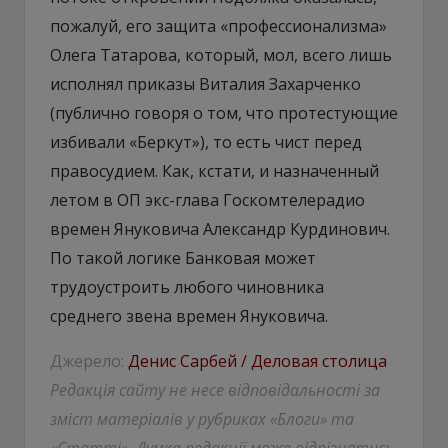
пожалуй, его защита «профессионализма»
Олега Татарова, который, мол, всего лишь
исполнял приказы Виталия Захарченко
(публично говоря о том, что протестующие
избивали «Беркут»), то есть чист перед
правосудием. Как, кстати, и назначенный
летом в ОП экс-глава Госкомтелерадио
времен Януковича Александр Курдинович.
По такой логике Банковая может
трудоустроить любого чиновника
среднего звена времен Януковича.
Джерело:
Денис Сарбей / Деловая столица
Редакція сайту не несе відповідальності за
зміст матеріалів у рубриках «Блоги» та
«Статті». Думка редакції може відрізнятись