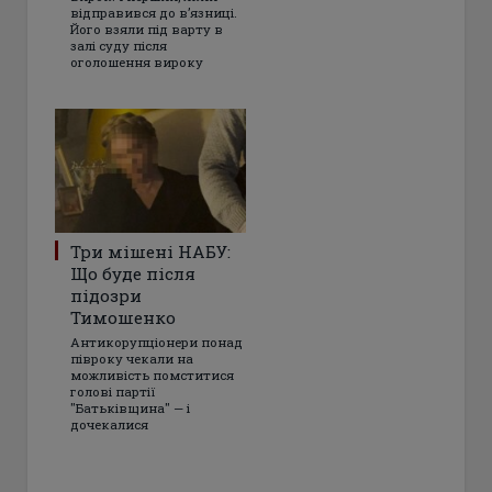
відправився до в’язниці.
Його взяли під варту в
залі суду після
оголошення вироку
Три мішені НАБУ:
Що буде після
підозри
Тимошенко
Антикорупціонери понад
півроку чекали на
можливість помститися
голові партії
"Батьківщина" — і
дочекалися