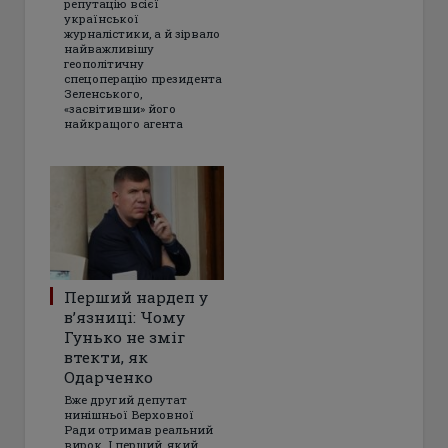
репутацію всієї
української
журналістики, а й зірвало
найважливішу
геополітичну
спецоперацію президента
Зеленського,
«засвітивши» його
найкращого агента
Перший нардеп у
в’язниці: Чому
Гунько не зміг
втекти, як
Одарченко
Вже другий депутат
нинішньої Верховної
Ради отримав реальний
вирок. І перший, який