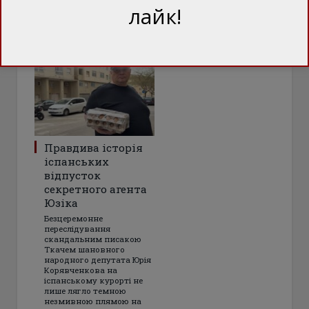
лайк!
ТЕЖ ЦІКАВО
Правдива історія
іспанських
відпусток
секретного агента
Юзіка
Безцеремонне
переслідування
скандальним писакою
Ткачем шановного
народного депутата Юрія
Корявченкова на
іспанському курорті не
лише лягло темною
незмивною плямою на