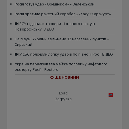
Росія готує удар «Орєшніком» – Зеленський
Росія вратила ракетний корабель класу «Каракурт»
ЗСУ підірвали танкери тіньового флоту в
Новоросійську. ВІДЕО
На півдні України звільнено 12 населених пунктів –
Сирський
У СБС пояснили логіку ударів по півночі Росії. ВІДЕО
Україна паралізувала майже половину нафтового
експорту Росії – Reuters
ЩЕ НОВИНИ
Load...
Загрузка...