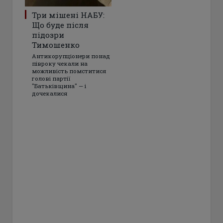
Три мішені НАБУ:
Що буде після
підозри
Тимошенко
Антикорупціонери понад
півроку чекали на
можливість помститися
голові партії
"Батьківщина" — і
дочекалися