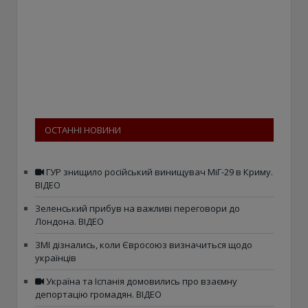
ОСТАННІ НОВИНИ
ГУР знищило російський винищувач МіГ-29 в Криму.
ВІДЕО
Зеленський прибув на важливі переговори до
Лондона. ВІДЕО
ЗМІ дізнались, коли Євросоюз визначиться щодо
українців
Україна та Іспанія домовились про взаємну
депортацію громадян. ВІДЕО