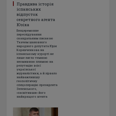
Правдива історія
іспанських
відпусток
секретного агента
Юзіка
Безцеремонне
переслідування
скандальним писакою
Ткачем шановного
народного депутата Юрія
Корявченкова на
іспанському курорті не
лише лягло темною
незмивною плямою на
репутацію всієї
української
журналістики, а й зірвало
найважливішу
геополітичну
спецоперацію президента
Зеленського,
«засвітивши» його
найкращого агента