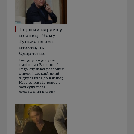
Перший нардеп у
в’язниці: Чому
Гунько не зміг
втекти, як
Одарченко
Вже другий депутат
нинішньої Верховної
Ради отримав реальний
вирок. І перший, який
відправився до в’язниці.
Його взяли під варту в
залі суду після
оголошення вироку