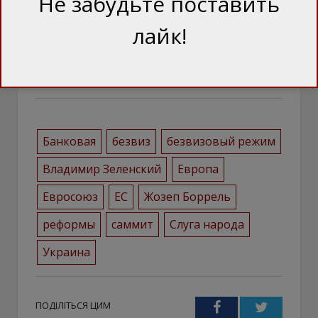
Не забудьте поставить
зміст матеріалів у рубриках «Блоги» та
лайк!
«Статті». Думка редакції може відрізнятись
від авторської.
Банковая
безвиз
безвизовый режим
Владимир Зеленский
Европа
Евросоюз
ЕС
Жозеп Боррель
реформы
саммит
Слуга народа
Украина
ПОДІЛІТЬСЯ ЦИМ
Facebook
Twitter