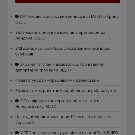
ГУР знищило російський винищувач МіГ-29 в Криму.
ВІДЕО
Зеленський прибув на важливі переговори до
Лондона. ВІДЕО
ЗМІ дізнались, коли Євросоюз визначиться щодо
українців
Україна та Іспанія домовились про взаємну
депортацію громадян. ВІДЕО
Росія готує удар «Орєшніком» – Зеленський
Росія вратила ракетний корабель класу «Каракурт»
ЗСУ підірвали танкери тіньового флоту в
Новоросійську. ВІДЕО
На півдні України звільнено 12 населених пунктів –
Сирський
У СБС пояснили логіку ударів по півночі Росії. ВІДЕО