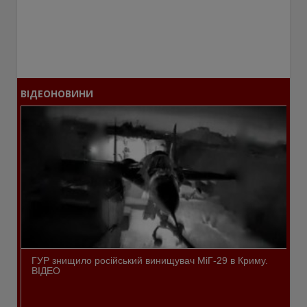
ВІДЕОНОВИНИ
ГУР знищило російський винищувач МіГ-29 в Криму.
ВІДЕО