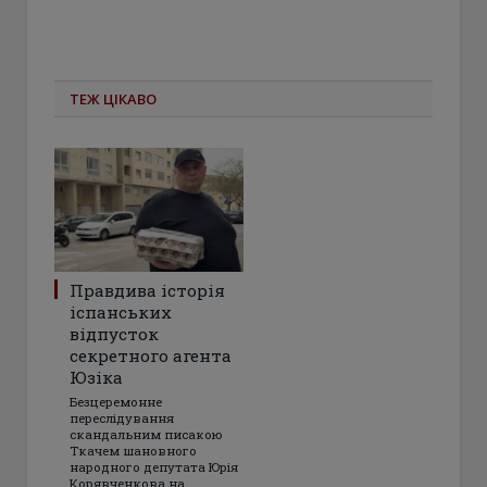
ТЕЖ ЦІКАВО
Правдива історія
іспанських
відпусток
секретного агента
Юзіка
Безцеремонне
переслідування
скандальним писакою
Ткачем шановного
народного депутата Юрія
Корявченкова на