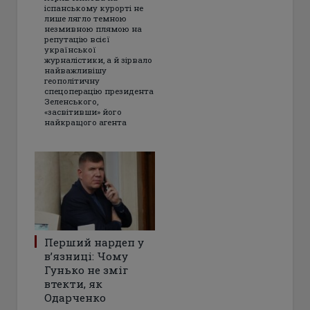
іспанському курорті не
лише лягло темною
незмивною плямою на
репутацію всієї
української
журналістики, а й зірвало
найважливішу
геополітичну
спецоперацію президента
Зеленського,
«засвітивши» його
найкращого агента
Перший нардеп у
в’язниці: Чому
Гунько не зміг
втекти, як
Одарченко