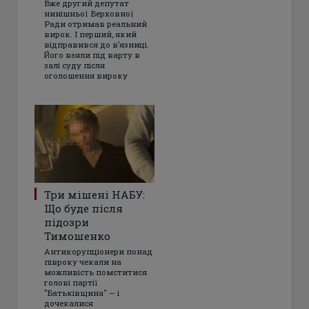
Вже другий депутат
нинішньої Верховної
Ради отримав реальний
вирок. І перший, який
відправився до в’язниці.
Його взяли під варту в
залі суду після
оголошення вироку
Три мішені НАБУ:
Що буде після
підозри
Тимошенко
Антикорупціонери понад
півроку чекали на
можливість помститися
голові партії
"Батьківщина" — і
дочекалися