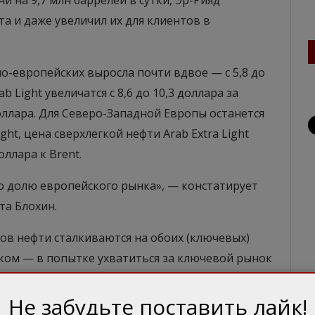
 на 9,7 млн баррелей в сутки, Эр-Рияд
та и даже увеличил их для клиентов в
жно-европейских выросла почти вдвое — с 5,8 до
ab Light увеличатся с 8,6 до 10,3 доллара за
доллара. Для Северо-Западной Европы останется
ight, цена сверхлегкой нефти Arab Extra Light
оллара к Brent.
ю долю европейского рынка», — констатирует
та Блохин.
ов нефти сталкиваются на обоих (ключевых)
ком — в попытке ухватиться за ключевой рынок
 выдавливает другого в борьбе, практически
е, где 20 долларов за баррель — новый уровень
Не забудьте поставить лайк!