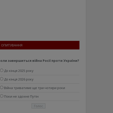
ОПИТУВАННЯ
оли завершиться війна Росії проти України?
До кінця 2025 року
До кінця 2026 року
Війна триватиме ще три-чотири роки
Поки не здохне Путін