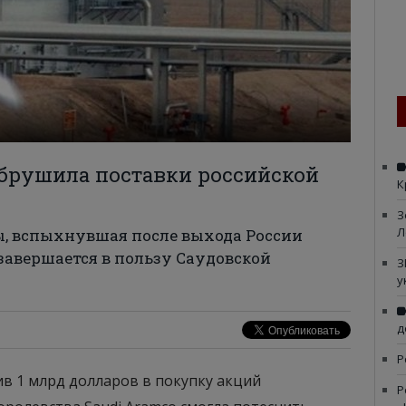
обрушила поставки российской
К
З
Л
ы, вспыхнувшая после выхода России
 завершается в пользу Саудовской
З
у
д
Р
в 1 млрд долларов в покупку акций
Р