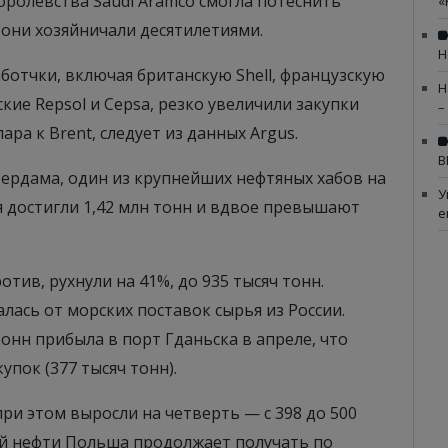
оролевства Saudi Aramсо смогла потеснить
«
 они хозяйничали десятилетиями.
Н
отчки, включая британскую Shell, французскую
Н
ские Repsol и Cepsa, резко увеличили закупки
–
ара к Brent, следует из данных Argus.
В
тердама, один из крупнейших нефтяных хабов на
У
я достигли 1,42 млн тонн и вдвое превышают
е
отив, рухнули на 41%, до 935 тысяч тонн.
ась от морских поставок сырья из России.
онн прибыла в порт Гданьска в апреле, что
упок (377 тысяч тонн).
ри этом выросли на четверть — с 398 до 500
ой нефти Польша продолжает получать по