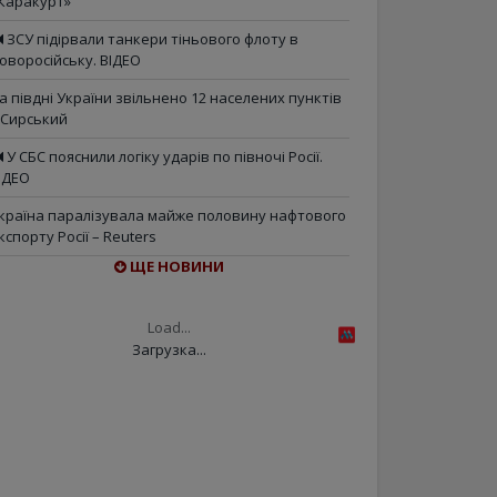
Каракурт»
ЗСУ підірвали танкери тіньового флоту в
оворосійську. ВІДЕО
а півдні України звільнено 12 населених пунктів
 Сирський
У СБС пояснили логіку ударів по півночі Росії.
ІДЕО
країна паралізувала майже половину нафтового
кспорту Росії – Reuters
ЩЕ НОВИНИ
Load...
Загрузка...