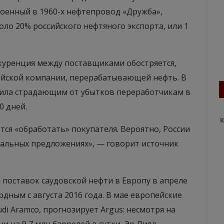
оенный в 1960-х нефтепровод «Дружба»,
оло 20% российского нефтяного экспорта, или 1
онкуренция между поставщиками обостряется,
ейской компании, перерабатывающей нефть. В
жила страдающим от убытков переработчикам в
0 дней.
К
ется «обработать» покупателя. Вероятно, России
иальных предложениях», — говорит источник
м поставок саудовской нефти в Европу в апреле
рдным с августа 2016 года. В мае европейские
di Aramcо, прогнозирует Argus: несмотря на