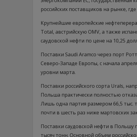
энергокомпаний ЕС, государственная к
российских поставщиков на рынке, где
Крупнейшие европейские нефтеперераб
Total, австрийскую OMV, а также испан
саудовской нефти по цене на 10,25 долл
Поставки Saudi Aramcо через порт Рот
Северо-Западе Европы, с начала апрел
уровни марта.
Поставки российского сорта Urals, напр
Польша практически полностью отказал
Лишь одна партия размером 66,5 тыс. т
почти в шесть раз ниже мартовских зак
Поставки саудовской нефти в Польшу п
тысяч тонн. Основной объем российск