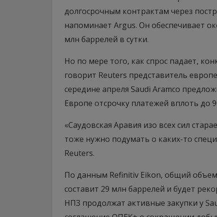
долгосрочным контрактам через постр
напоминает Argus. Он обеспечивает ок
млн баррелей в сутки.
Но по мере того, как спрос падает, к
говорит Reuters представитель европ
середине апреля Saudi Aramco предло
Европе отсрочку платежей вплоть до 9
«Саудовская Аравия изо всех сил стара
тоже нужно подумать о каких-то спец
Reuters.
По данным Refinitiv Eikon, общий объе
составит 29 млн баррелей и будет реко
НПЗ продолжат активные закупки у Sau