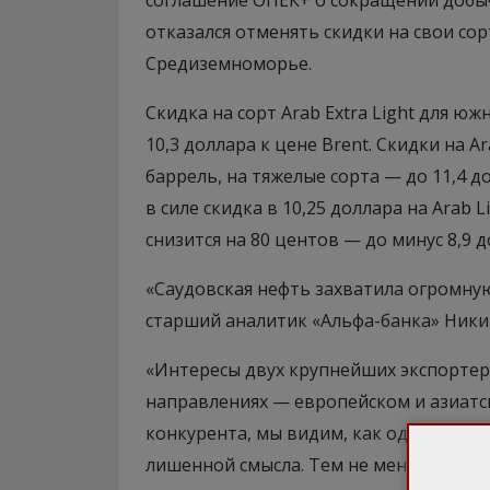
соглашение ОПЕК+ о сокращении добычи
отказался отменять скидки на свои сор
Средиземноморье.
Скидка на сорт Arab Extra Light для ю
10,3 доллара к цене Brent. Скидки на Ar
баррель, на тяжелые сорта — до 11,4 
в силе скидка в 10,25 доллара на Arab L
снизится на 80 центов — до минус 8,9 д
«Саудовская нефть захватила огромну
старший аналитик «Альфа-банка» Ники
«Интересы двух крупнейших экспортер
направлениях — европейском и азиатс
конкурента, мы видим, как один игрок
лишенной смысла. Тем не менее, в мир