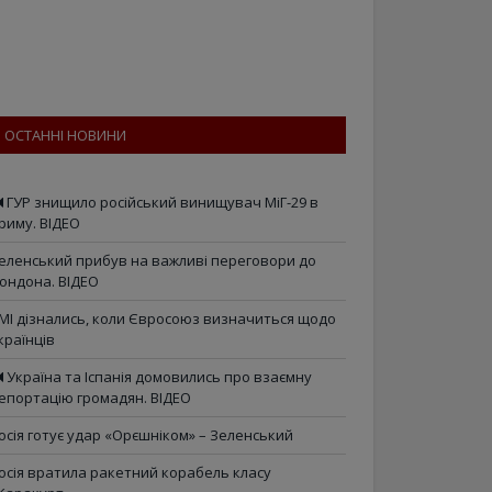
ОСТАННІ НОВИНИ
ГУР знищило російський винищувач МіГ-29 в
риму. ВІДЕО
еленський прибув на важливі переговори до
ондона. ВІДЕО
МІ дізнались, коли Євросоюз визначиться щодо
країнців
Україна та Іспанія домовились про взаємну
епортацію громадян. ВІДЕО
осія готує удар «Орєшніком» – Зеленський
осія вратила ракетний корабель класу