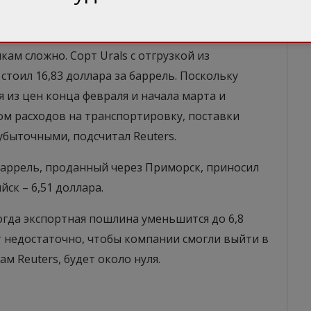
него минимума, действует принцип «объемы в
ам сложно. Сорт Urals c отгрузкой из
 стоил 16,83 доллара за баррель. Поскольку
 из цен конца февраля и начала марта и
том расходов на транспортировку, поставки
убыточными, подсчитал Reuters.
аррель, проданный через Приморск, приносил
йск – 6,51 доллара.
когда экспортная пошлина уменьшится до 6,8
ет недостаточно, чтобы компании смогли выйти в
м Reuters, будет около нуля.