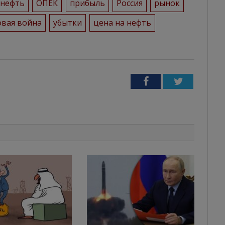
нефть
ОПЕК
прибыль
Россия
рынок
овая война
убытки
цена на нефть
Facebook
Twitter