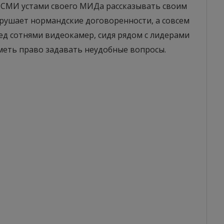
 СМИ устами своего МИДа рассказывать своим
арушает нормандские договоренности, а совсем
ред сотнями видеокамер, сидя рядом с лидерами
меть право задавать неудобные вопросы.