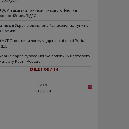
Каракурт»
ЗСУ підірвали танкери тіньового флоту в
оворосійську. ВІДЕО
а півдні України звільнено 12 населених пунктів
 Сирський
У СБС пояснили логіку ударів по півночі Росії.
ІДЕО
країна паралізувала майже половину нафтового
кспорту Росії – Reuters
ЩЕ НОВИНИ
Load...
Загрузка...