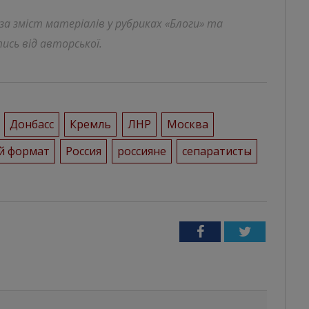
 за зміст матеріалів у рубриках «Блоги» та
ись від авторської.
Донбасс
Кремль
ЛНР
Москва
й формат
Россия
россияне
сепаратисты
Facebook
Twitter