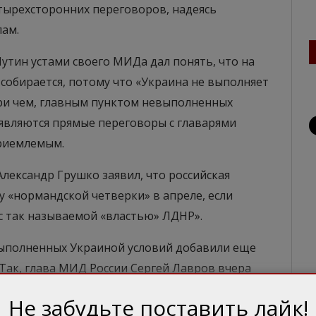
етырехсторонних переговоров, надеясь
лам.
утин устами своего МИДа дал понять, что на
собирается, потому что «Украина не выполняет
ри чем, главным пунктом невыполненных
 являются прямые переговоры с главарями
приемлемым.
лександр Грушко заявил, что российская
у «нормандской четверки» в апреле, если
с так называемой «властью» ЛДНР».
евыполненных Украиной условий добавили еще
 Так, глава МИД России Сергей Лавров вчера
ом саммите» речь не идет, потому что из
Не забудьте поставить лайк!
ариже решений Украина выполнила лишь одно,