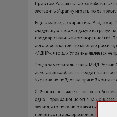
При этом Россия пытается избежать ч
заставить Украину играть по ее прави
Еще в марте, до карантина Владимир П
следующую «нормандскую встречу» не 
предварительные договоренности». П
договоренностей, по мнению россиян,
«ЛДНР», что для Украины является не
Тогда заместитель главы МИД России А
делегация вообще не поедет на встреч
Украина не пойдет на прямой контакт 
Сейчас же россияне в список якобы н
одно – прекращение огня на Донбассе.
заявил, что пока ни о каком «нормадск
принятых на декабрьской встрече в П