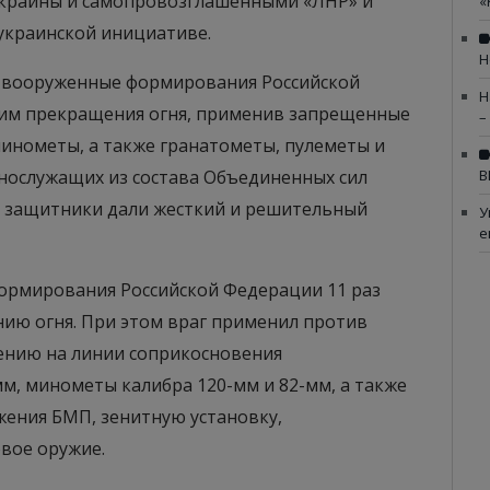
краины и самопровозглашенными «ЛНР» и
«
 украинской инициативе.
Н
я, вооруженные формирования Российской
Н
им прекращения огня, применив запрещенные
–
инометы, а также гранатометы, пулеметы и
ннослужащих из состава Объединенных сил
В
е защитники дали жесткий и решительный
У
е
формирования Российской Федерации 11 раз
ию огня. При этом враг применил против
нию на линии соприкосновения
м, минометы калибра 120-мм и 82-мм, а также
жения БМП, зенитную установку,
вое оружие.