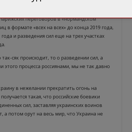
мена заложниками.
 парижских переговоров в «нормандском
ц в формате «всех на всех» до конца 2019 года,
года и разведения сил еще на трех участках
а.
ак-сяк происходит, то о разведении сил, а
и этого процесса россиянами, мы не так давно
краину в нежелании прекратить огонь на
 получается такая, что российские боевики
ненных сил, заставляя украинских воинов
 а потом орут на весь мир, что Украина не