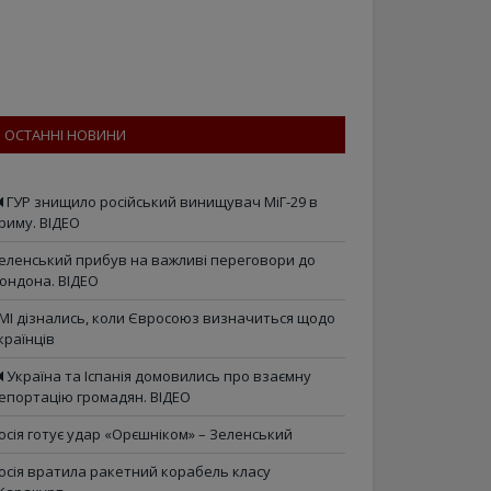
ОСТАННІ НОВИНИ
ГУР знищило російський винищувач МіГ-29 в
риму. ВІДЕО
еленський прибув на важливі переговори до
ондона. ВІДЕО
МІ дізнались, коли Євросоюз визначиться щодо
країнців
Україна та Іспанія домовились про взаємну
епортацію громадян. ВІДЕО
осія готує удар «Орєшніком» – Зеленський
осія вратила ракетний корабель класу