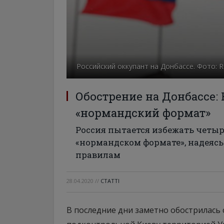
Российский оккупант на Донбассе. Фото: R
Обострение на Донбассе:
«нормандский формат»
Россия пытается избежать четы
«нормандском формате», надеясь
правилам
28.04.2020
//
СТАТТІ
В последние дни заметно обострилась 