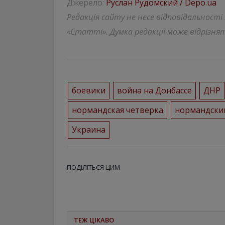
Джерело:
Руслан Рудомский / Depo.ua
Редакція сайту не несе відповідальності
«Статті». Думка редакції може відрізнят
боевики
война на Донбассе
ДНР
нормандская четверка
нормандски
Украина
ПОДІЛІТЬСЯ ЦИМ
ТЕЖ ЦІКАВО