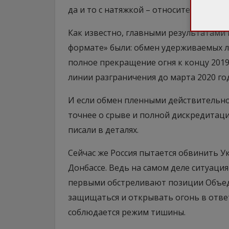
да и то с натяжкой – относительно об
Как известно, главными результатами
формате» были: обмен удерживаемых ли
полное прекращение огня к концу 2019 
линии разграничения до марта 2020 год
И если обмен пленными действительно т
точнее о срыве и полной дискредитаци
писали в деталях.
Сейчас же Россия пытается обвинить У
Донбассе. Ведь на самом деле ситуация
первыми обстреливают позиции Объеди
защищаться и открывать огонь в ответ,
соблюдается режим тишины.