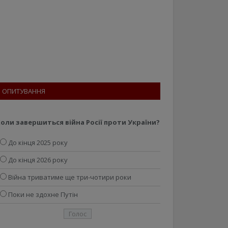
ОПИТУВАННЯ
оли завершиться війна Росії проти України?
До кінця 2025 року
До кінця 2026 року
Війна триватиме ще три-чотири роки
Поки не здохне Путін