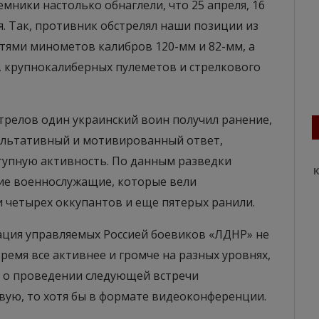
наемники настолько обнаглели, что 25 апреля, 16
. Так, противник обстрелял наши позиции из
ями минометов калибров 120-мм и 82-мм, а
, крупнокалиберных пулеметов и стрелкового
стрелов один украинский воин получил ранение,
ультативный и мотивированный ответ,
тупную активность. По данным разведки
К
кие военнослужащие, которые вели
 четырех оккупантов и еще пятерых ранили.
зация управляемых Россией боевиков «ЛДНР» не
время все активнее и громче на разных уровнях,
ь о проведении следующей встречи
вую, то хотя бы в формате видеоконференции.