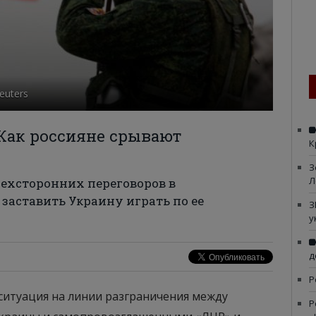
euters
 Как россияне срывают
К
З
Л
рехсторонних переговоров в
 заставить Украину играть по ее
З
у
д
Р
ситуация на линии разграничения между
Р