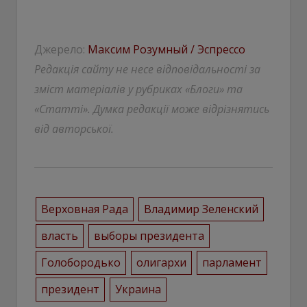
Джерело:
Максим Розумный / Эспрессо
Редакція сайту не несе відповідальності за
зміст матеріалів у рубриках «Блоги» та
«Статті». Думка редакції може відрізнятись
від авторської.
Верховная Рада
Владимир Зеленский
власть
выборы президента
Голобородько
олигархи
парламент
президент
Украина