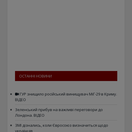
ОСТАННІ НОВИНИ
ГУР знищило російський винищувач МіГ-29 в Криму.
ВІДЕО
Зеленський прибув на важливі переговори до
Лондона. ВІДЕО
ЗМІ дізнались, коли Євросоюз визначиться щодо
українців