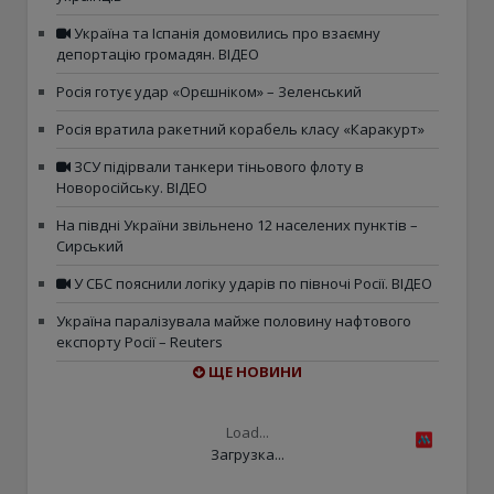
Україна та Іспанія домовились про взаємну
депортацію громадян. ВІДЕО
Росія готує удар «Орєшніком» – Зеленський
Росія вратила ракетний корабель класу «Каракурт»
ЗСУ підірвали танкери тіньового флоту в
Новоросійську. ВІДЕО
На півдні України звільнено 12 населених пунктів –
Сирський
У СБС пояснили логіку ударів по півночі Росії. ВІДЕО
Україна паралізувала майже половину нафтового
експорту Росії – Reuters
ЩЕ НОВИНИ
Load...
Загрузка...