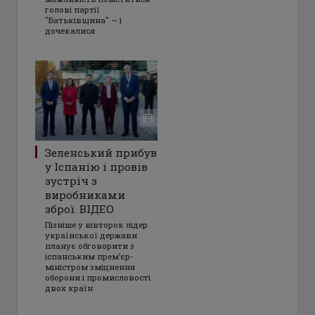
голові партії
"Батьківщина" — і
дочекалися
Зеленський прибув
у Іспанію і провів
зустріч з
виробниками
зброї. ВІДЕО
Пізніше у вівторок лідер
української держави
планує обговорити з
іспанським прем’єр-
міністром зміцнення
оборони і промисловості
двох країн