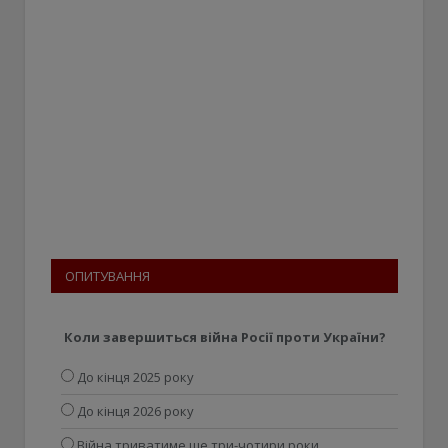
ОПИТУВАННЯ
Коли завершиться війна Росії проти України?
До кінця 2025 року
До кінця 2026 року
Війна триватиме ще три-чотири роки