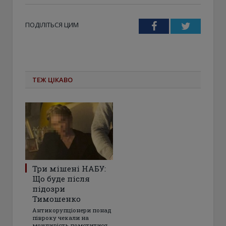
ПОДІЛІТЬСЯ ЦИМ
Facebook
Twitter
ТЕЖ ЦІКАВО
Три мішені НАБУ:
Що буде після
підозри
Тимошенко
Антикорупціонери понад
півроку чекали на
можливість помститися