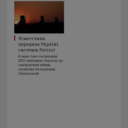
Німеччина
передала Україні
системи Patriot
Кожне таке посилення
ППО наближає Україну до
завершення війни,
зазначив Володимир
Зеленський