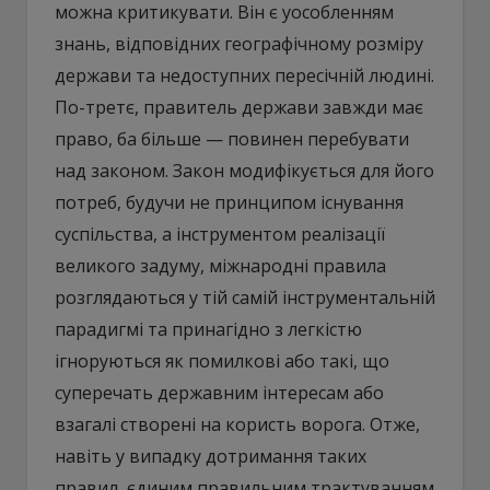
можна критикувати. Він є уособленням
знань, відповідних географічному розміру
держави та недоступних пересічній людині.
По-третє, правитель держави завжди має
право, ба більше — повинен перебувати
над законом. Закон модифікується для його
потреб, будучи не принципом існування
суспільства, а інструментом реалізації
великого задуму, міжнародні правила
розглядаються у тій самій інструментальній
парадигмі та принагідно з легкістю
ігноруються як помилкові або такі, що
суперечать державним інтересам або
взагалі створені на користь ворога. Отже,
навіть у випадку дотримання таких
правил, єдиним правильним трактуванням