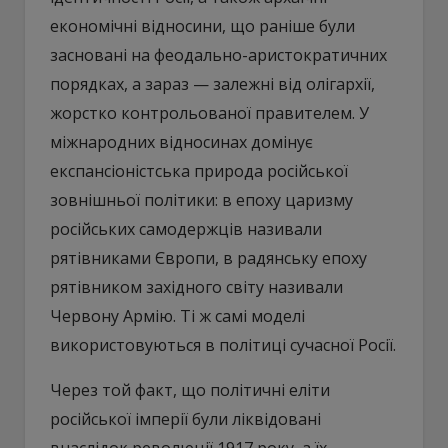
економічні відносини, що раніше були
засновані на феодально-аристократичних
порядках, а зараз — залежні від олігархії,
жорстко контрольованої правителем. У
міжнародних відносинах домінує
експансіоністська природа російської
зовнішньої політики: в епоху царизму
російських самодержців називали
рятівниками Європи, в радянську епоху
рятівником західного світу називали
Червону Армію. Ті ж самі моделі
використовуються в політиці сучасної Росії.
Через той факт, що політичні еліти
російської імперії були ліквідовані
внаслідок революції 1917 року, а їх