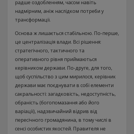
радше оздобленням, часом навіть
надмірним, аніж наслідком потреби у
трансформації.
Основа ж лишається стабільною. По-перше,
це централізація влади. Всі рішення:
стратегічного, тактичного та
оперативного рівня приймаються
керівником держави. По-друге, для того,
щоб суспільство з цим мирилося, керівник
держави має поєднувати в собі елементи
сакральності: загадковість, недоступність,
обраність (богопомазання або його
варіації), надзвичайний відрив від
пересічного громадянина, в тому числі в
сенсі особистих якостей. Правителя не