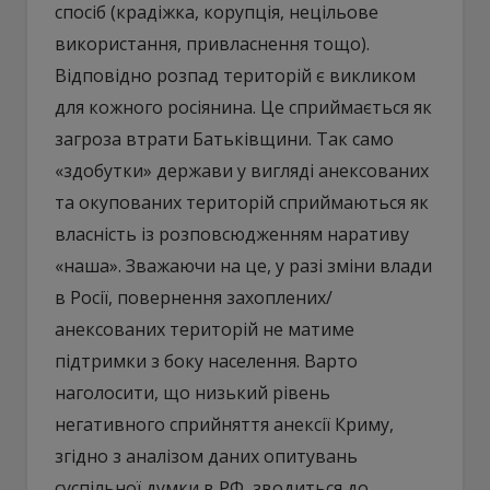
спосіб (крадіжка, корупція, нецільове
використання, привласнення тощо).
Відповідно розпад територій є викликом
для кожного росіянина. Це сприймається як
загроза втрати Батьківщини. Так само
«здобутки» держави у вигляді анексованих
та окупованих територій сприймаються як
власність із розповсюдженням наративу
«наша». Зважаючи на це, у разі зміни влади
в Росії, повернення захоплених/
анексованих територій не матиме
підтримки з боку населення. Варто
наголосити, що низький рівень
негативного сприйняття анексії Криму,
згідно з аналізом даних опитувань
суспільної думки в РФ, зводиться до