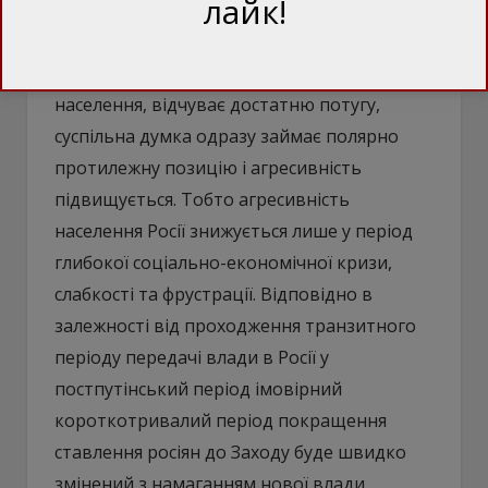
лайк!
покращення ставлення до США
відбувається лише у період слабкості Росії.
Як тільки Кремль, а відповідно й
населення, відчуває достатню потугу,
суспільна думка одразу займає полярно
протилежну позицію і агресивність
підвищується. Тобто агресивність
населення Росії знижується лише у період
глибокої соціально-економічної кризи,
слабкості та фрустрації. Відповідно в
залежності від проходження транзитного
періоду передачі влади в Росії у
постпутінський період імовірний
короткотривалий період покращення
ставлення росіян до Заходу буде швидко
змінений з намаганням нової влади