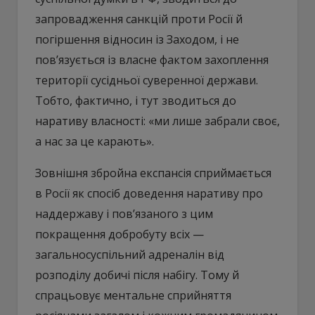
запровадження санкцій проти Росії й
погіршення відносин із Заходом, і не
пов’язується із власне фактом захоплення
території сусідньої суверенної держави.
Тобто, фактично, і тут зводиться до
наративу власності: «ми лише забрали своє,
а нас за це карають».
Зовнішня збройна експансія сприймається
в Росії як спосіб доведення наративу про
наддержаву і пов’язаного з цим
покращення добробуту всіх —
загальносуспільний адреналін від
розподілу добичі після набігу. Тому й
спрацьовує ментальне сприйняття