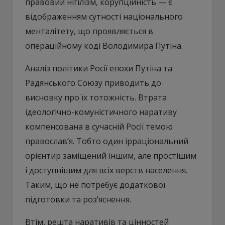
правовий нігілізм, корупційність — є
відображенням сутності національного
менталітету, що проявляється в
операційному коді Володимира Путіна.
Аналіз політики Росії епохи Путіна та
Радянського Союзу приводить до
висновку про їх тотожність. Втрата
ідеологічно-комуністичного наративу
компенсована в сучасній Росії темою
православ’я. Тобто один ірраціональний
орієнтир заміщений іншим, але простішим
і доступнішим для всіх верств населення.
Таким, що не потребує додаткової
підготовки та роз’яснення.
Втім, решта наративів та цінностей