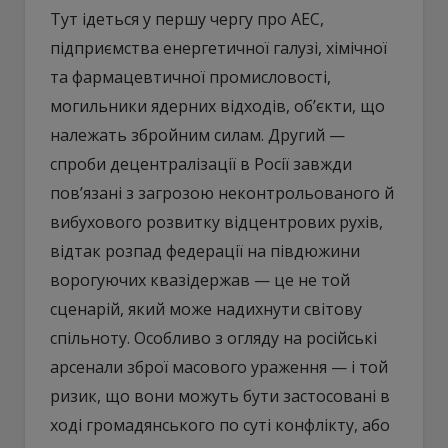
Тут ідеться у першу чергу про АЕС,
підприємства енергетичної галузі, хімічної
та фармацевтичної промисловості,
могильники ядерних відходів, об’єкти, що
належать збройним силам. Другий —
спроби децентралізації в Росії завжди
пов’язані з загрозою неконтрольованого й
вибухового розвитку відцентрових рухів,
відтак розпад федерації на півдюжини
ворогуючих квазідержав — це не той
сценарій, який може надихнути світову
спільноту. Особливо з огляду на російські
арсенали зброї масового ураження — і той
ризик, що вони можуть бути застосовані в
ході громадянського по суті конфлікту, або