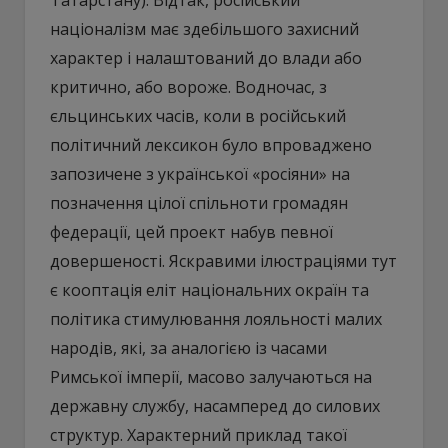
націоналізм має здебільшого захисний
характер і налаштований до влади або
критично, або вороже. Водночас, з
єльцинських часів, коли в російський
політичний лексикон було впроваджено
запозичене з української «росіяни» на
позначення цілої спільноти громадян
федерації, цей проект набув певної
довершеності. Яскравими ілюстраціями тут
є кооптація еліт національних окраїн та
політика стимулювання лояльності малих
народів, які, за аналогією із часами
Римської імперії, масово залучаються на
державну службу, насамперед до силових
структур. Характерний приклад такої