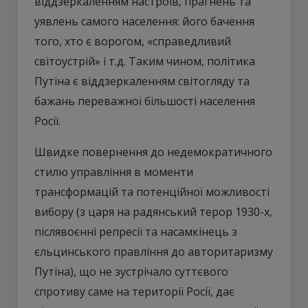
віддзеркаленням настроїв, прагнень та
уявлень самого населення: його бачення
того, хто є ворогом, «справедливий
світоустрій» і т.д. Таким чином, політика
Путіна є віддзеркаленням світогляду та
бажань переважної більшості населення
Росії.
Швидке повернення до недемократичного
стилю управління в моменти
трансформацій та потенційної можливості
вибору (з царя на радянський терор 1930-х,
післявоєнні репресії та насамкінець з
єльцинського правління до авторитаризму
Путіна), що не зустрічало суттєвого
спротиву саме на території Росії, дає