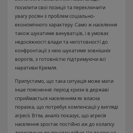
посилити свої позиції та переключити
увагу росіян з проблем соціально-
економічного характеру. Само ж населення
також шукатиме винуватців, і в умовах
недосяжності влади та неготовності до
конфронтації з нею шукатиме зовнішніх
ворогів, з готовністю підтримуючи всі
наративи Кремля.
Припустимо, що така ситуація може мати
інше пояснення: період кризи в державі
сприймається населенням як власна
поразка, що потребує компенсації у вигляді
агресії. Втім, аналіз показує, що агресія
населення зростає постійно аж до колапсу
держави чи до початку війни. Це вказує на