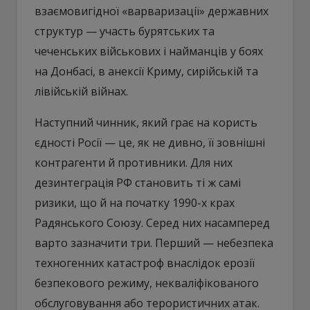
взаємовигідної «варваризації» державних
структур — участь бурятських та
чеченських військових і найманців у боях
на Донбасі, в анексії Криму, сирійській та
лівійській війнах.
Наступний чинник, який грає на користь
єдності Росії — це, як не дивно, її зовнішні
контрагенти й противники. Для них
дезинтеграція РФ становить ті ж самі
ризики, що й на початку 1990-х крах
Радянського Союзу. Серед них насамперед
варто зазначити три. Перший — небезпека
техногенних катастроф внаслідок ерозії
безпекового режиму, некваліфікованого
обслуговування або терористичних атак.