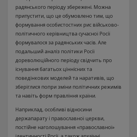
радянського періоду збережені. Можна
припустити, що це обумовлено тим, що
формування особистостних рис військово-
політичного керівництва сучасної Росії
формувалося за радянських часів. Але
подальший аналіз політики Росії
дореволюційного періоду свідчить про
існування багатьох ціннісних та
поведінкових моделей та наративів, що
зберіглися попри зміни політичних режимів
та навіть форм правління країни.
Наприклад, особливі відносини
держапарату і православної церкви,
постійне наголошування «православної»
ідентичності Росії, а також архаїчні