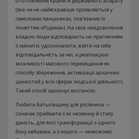
ототожнення країни й державного апарату
(яке чи не найяскравіше проявляється у
смислових ланцюжках, пов’язаних із
поняттям «Родина»). На своє невдоволення
владою люди відповідають не прагненням
її змінити, удосконалити, взяти на себе
відповідальність за неї, а реалізацією
можливості масового переміщення як
способу збереження, активізації архаїчних
цінностей у всіх сферах людської діяльності.
Такий спосіб заохочує експансію.
Любити Батьківщину для росіянина —
означає приймати її як незмінну й сталу
даність, для якої трансформації з одного
боку небажані, а з іншого — неможливі.