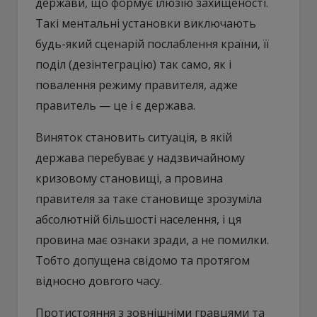
держави, що формує ілюзію захищеності.
Такі ментальні установки виключають
будь-який сценарій послаблення країни, її
поділ (дезінтеграцію) так само, як і
повалення режиму правителя, адже
правитель — це і є держава.
Виняток становить ситуація, в якій
держава перебуває у надзвичайному
кризовому становищі, а провина
правителя за таке становище зрозуміла
абсолютній більшості населення, і ця
провина має ознаки зради, а не помилки.
Тобто допущена свідомо та протягом
відносно довгого часу.
Протистояння з зовнішніми гравцями та