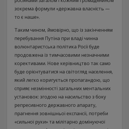
росіянами загалом і кожним громадянином
зокрема формули «державна власність —
то є наше».
Таким чином, ймовірно, що із закінченням
перебування Путіна при владі чинна
волюнтаристська політика Росії буде
продовжена із тимчасовими незначними
корективами. Нове керівництво так само
буде орієнтуватися на світогляд населення,
який легко коригується пропагандою, що
сприяє незмінності загальних ментальних
установок: згодою на насильство з боку
репресивного державного апарату,
прагнення зовнішньої експансії, потреби
«сильної руки» та мілітарно домінуючої