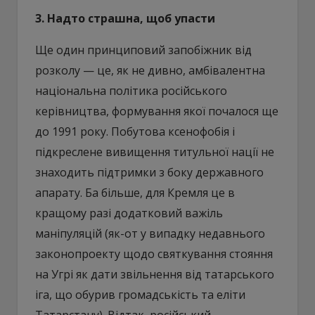
3. Надто страшна, щоб упасти
Ще один принциповий запобіжник від
розколу — це, як не дивно, амбівалентна
національна політика російського
керівництва, формування якої почалося ще
до 1991 року. Побутова ксенофобія і
підкреслене вивищення титульної нації не
знаходить підтримки з боку державного
апарату. Ба більше, для Кремля це в
кращому разі додатковий важіль
маніпуляцій (як-от у випадку недавнього
законопроекту щодо святкування стояння
на Угрі як дати звільнення від татарського
іга, що обурив громадськість та еліти
Татарстану). Відтак, російський