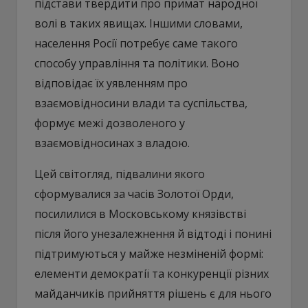
підстави твердити про примат народної
волі в таких явищах. Іншими словами,
населення Росії потребує саме такого
способу управління та політики. Воно
відповідає їх уявленням про
взаємовідносини влади та суспільства,
формує межі дозволеного у
взаємовідносинах з владою.
Цей світогляд, підвалини якого
сформувалися за часів Золотої Орди,
посилилися в Московському князівстві
після його унезалежнення й відтоді і понині
підтримуються у майже незміненій формі:
елементи демократії та конкуренції різних
майданчиків прийняття рішень є для нього