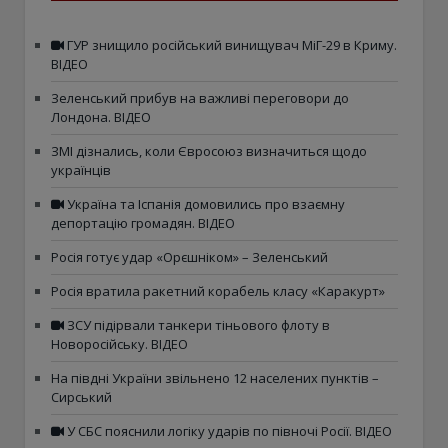
ГУР знищило російський винищувач МіГ-29 в Криму.
ВІДЕО
Зеленський прибув на важливі переговори до
Лондона. ВІДЕО
ЗМІ дізнались, коли Євросоюз визначиться щодо
українців
Україна та Іспанія домовились про взаємну
депортацію громадян. ВІДЕО
Росія готує удар «Орєшніком» – Зеленський
Росія вратила ракетний корабель класу «Каракурт»
ЗСУ підірвали танкери тіньового флоту в
Новоросійську. ВІДЕО
На півдні України звільнено 12 населених пунктів –
Сирський
У СБС пояснили логіку ударів по півночі Росії. ВІДЕО