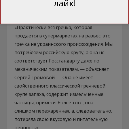
лайк!
маркироваться как казахская или даже
белорусская.
«Практически вся гречка, которая
продается в супермаркетах на развес, это
гречка не украинского происхождения. Мы
потребляем российскую крупу, а она не
соответствует Госстандарту даже по
механическим показателям, — объясняет
Сергей Громовой. — Она не имеет
свойственного классической гречневой
крупе запаха, содержит измельченные
частицы, примеси. Более того, она
слишком пережаренная, а, следовательно,
потеряла свою вкусовую и питательную
ценность».