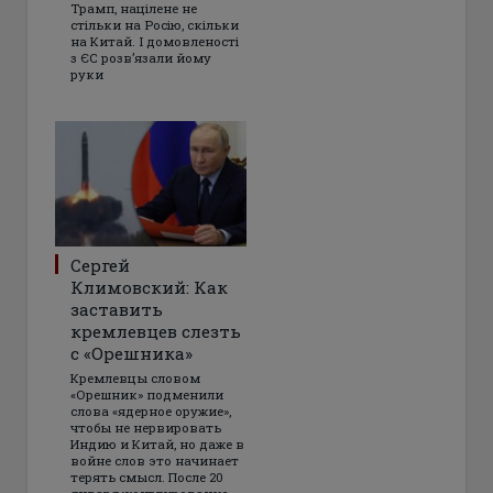
Трамп, націлене не
стільки на Росію, скільки
на Китай. І домовленості
з ЄС розвʼязали йому
руки
Сергей
Климовский: Как
заставить
кремлевцев слезть
с «Орешника»
Кремлевцы словом
«Орешник» подменили
слова «ядерное оружие»,
чтобы не нервировать
Индию и Китай, но даже в
войне слов это начинает
терять смысл. После 20