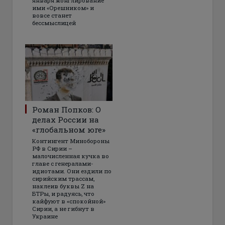
января жонглирование
ими «Орешником» и
вовсе станет
бессмыслицей
Роман Попков: О
делах России на
«глобальном юге»
Контингент Минобороны
РФ в Сирии –
малочисленная кучка во
главе с генералами-
идиотами. Они ездили по
сирийским трассам,
наклеив буквы Z на
БТРы, и радуясь, что
кайфуют в «спокойной»
Сирии, а не гибнут в
Украине