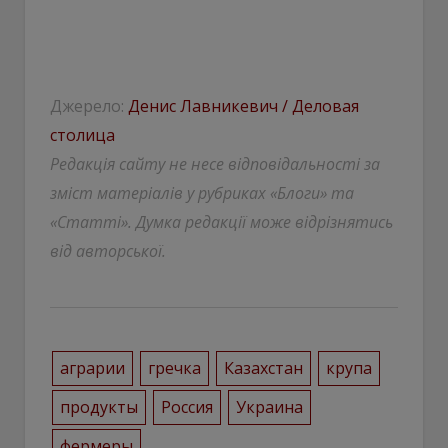
Джерело:
Денис Лавникевич / Деловая
столица
Редакція сайту не несе відповідальності за
зміст матеріалів у рубриках «Блоги» та
«Статті». Думка редакції може відрізнятись
від авторської.
аграрии
гречка
Казахстан
крупа
продукты
Россия
Украина
фермеры