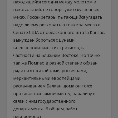
находящийся сегодня между молотом и
наковальней, не говоря уже о кузнечных
мехах. Госсекретарь, пытающийся угадать,
надо ли ему рисковать в гонке за место в
Сенате США от обласканного штата Канзас,
вынужден бороться с цунами
внешнеполитических кризисов, в
частности на Ближнем Востоке. Но точно
так же Помпео в разной степени обязан
рядиться с китайцами, россиянами,
меркантильными европейцами,
раскачиванием Балкан, дома он тоже
противостоит импичменту, параличу в
связи с ним государственного
департамента. В общем, забот
невпроворот.