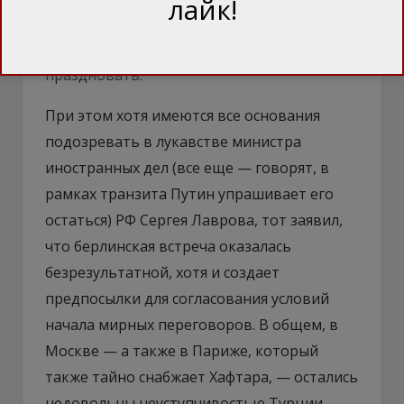
лайк!
еще больше ослабить Сараджа. В общем,
Хафтар и Путин вроде как могут
праздновать.
При этом хотя имеются все основания
подозревать в лукавстве министра
иностранных дел (все еще — говорят, в
рамках транзита Путин упрашивает его
остаться) РФ Сергея Лаврова, тот заявил,
что берлинская встреча оказалась
безрезультатной, хотя и создает
предпосылки для согласования условий
начала мирных переговоров. В общем, в
Москве — а также в Париже, который
также тайно снабжает Хафтара, — остались
недовольны неуступчивостью Турции,