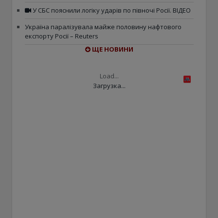
У СБС пояснили логіку ударів по півночі Росії. ВІДЕО
Україна паралізувала майже половину нафтового
експорту Росії – Reuters
ЩЕ НОВИНИ
Load...
Загрузка...