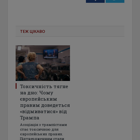
ТЕЖ ЦІКАВО
Токсичність тягне
на дно: Чому
європейським
правим доведеться
«відмиватися» від
Трампа
Асоціація з трампістами
стає токсичною для
європейських правих.
Підтвердженням стали