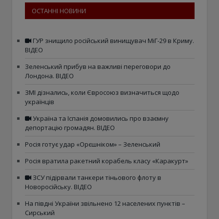
ОСТАННІ НОВИНИ
ГУР знищило російський винищувач МіГ-29 в Криму.
ВІДЕО
Зеленський прибув на важливі переговори до
Лондона. ВІДЕО
ЗМІ дізнались, коли Євросоюз визначиться щодо
українців
Україна та Іспанія домовились про взаємну
депортацію громадян. ВІДЕО
Росія готує удар «Орєшніком» – Зеленський
Росія вратила ракетний корабель класу «Каракурт»
ЗСУ підірвали танкери тіньового флоту в
Новоросійську. ВІДЕО
На півдні України звільнено 12 населених пунктів –
Сирський