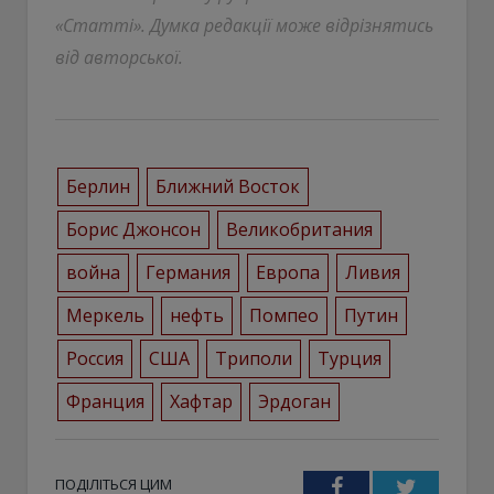
«Статті». Думка редакції може відрізнятись
від авторської.
Берлин
Ближний Восток
Борис Джонсон
Великобритания
война
Германия
Европа
Ливия
Меркель
нефть
Помпео
Путин
Россия
США
Триполи
Турция
Франция
Хафтар
Эрдоган
ПОДІЛІТЬСЯ ЦИМ
Facebook
Twitter