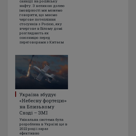
санкції на російську
нафту. З великою долею
імовірності ми можемо
говорити, що маємо
чергове потепління
стосунків з Росією, яку
вчергове в Білому домі
розглядають як
союзницю перед
переговорами з Китаєм
Україна збудує
«Небесну фортецю»
на Близькому
Сході – ЗМІ
Унікальна система була
розроблена в Україні ще в
2022 році і зараз
ефективно