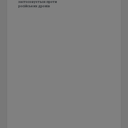
застосовується проти
російських дронів