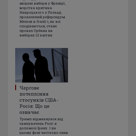
місцеві вибори у Франції,
жорстка критика
Навроцького у Польщі,
провалений референдум
Мелоні в Італії і, як всі
сподіваються, стане
провал Орбана на
виборах 12 квітня
Чергове
потепління
стосунків США-
Росія: Що це
означає
Трамп відмахнувся від
звинувачень Росії в
допомозі Ірану. І на
цьому фоні частково зняв