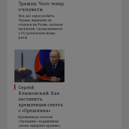
Трампа: Чого тепер
очікувати
Все, що зараз робить
Трамп, націлене не
стільки на Росію, скільки
на Китай. І домовленості
з ЄС розвʼязали йому
руки
Сергей
Климовский: Как
заставить
кремлевцев слезть
с «Орешника»
Кремлевцы словом
«Орешник» подменили
слова «ядерное оружие»,