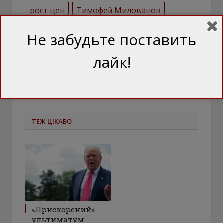
рост цен
Тимофей Милованов
Украина
цены
экономика
Не забудьте поставить
лайк!
ПОДІЛІТЬСЯ ЦИМ
Facebook
Twitter
ТЕЖ ЦІКАВО
«Прискорений»
ультиматум