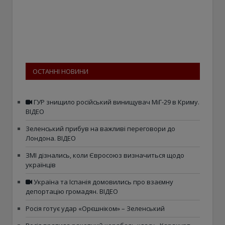
ОСТАННІ НОВИНИ
ГУР знищило російський винищувач МіГ-29 в Криму.
ВІДЕО
Зеленський прибув на важливі переговори до
Лондона. ВІДЕО
ЗМІ дізнались, коли Євросоюз визначиться щодо
українців
Україна та Іспанія домовились про взаємну
депортацію громадян. ВІДЕО
Росія готує удар «Орєшніком» – Зеленський