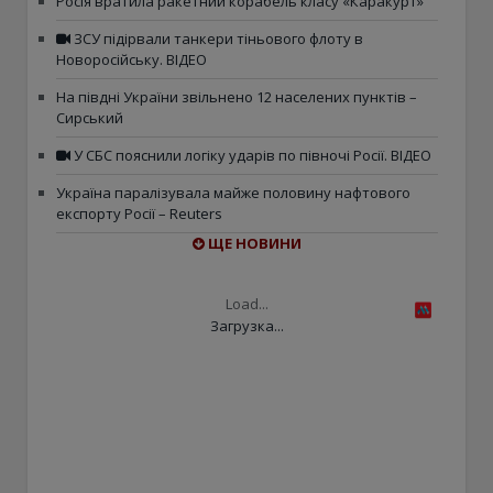
Росія вратила ракетний корабель класу «Каракурт»
ЗСУ підірвали танкери тіньового флоту в
Новоросійську. ВІДЕО
На півдні України звільнено 12 населених пунктів –
Сирський
У СБС пояснили логіку ударів по півночі Росії. ВІДЕО
Україна паралізувала майже половину нафтового
експорту Росії – Reuters
ЩЕ НОВИНИ
Load...
Загрузка...