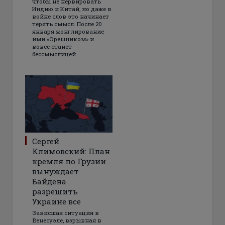
чтобы не нервировать
Индию и Китай, но даже в
войне слов это начинает
терять смысл. После 20
января жонглирование
ими «Орешником» и
вовсе станет
бессмыслицей
Сергей
Климовский: План
кремля по Грузии
вынуждает
Байдена
разрешить
Украине все
Зависшая ситуация в
Венесуэле, взрывная в