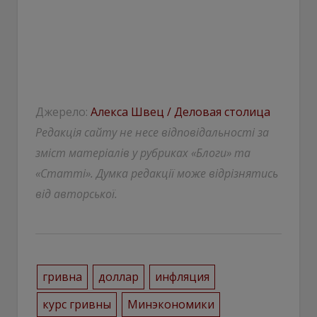
Джерело:
Алекса Швец / Деловая столица
Редакція сайту не несе відповідальності за
зміст матеріалів у рубриках «Блоги» та
«Статті». Думка редакції може відрізнятись
від авторської.
гривна
доллар
инфляция
курс гривны
Минэкономики