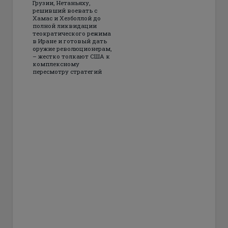
Грузии, Нетаньяху,
решивший воевать с
Хамас и Хезболлой до
полной ликвидации
теократического режима
в Иране и готовый дать
оружие революционерам,
– жестко толкают США к
комплексному
пересмотру стратегий