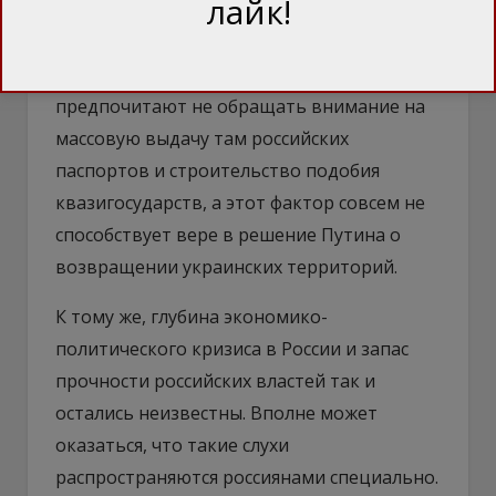
лайк!
хочет избавиться от «ЛДНР».
С другой стороны, на Банковой
предпочитают не обращать внимание на
массовую выдачу там российских
паспортов и строительство подобия
квазигосударств, а этот фактор совсем не
способствует вере в решение Путина о
возвращении украинских территорий.
К тому же, глубина экономико-
политического кризиса в России и запас
прочности российских властей так и
остались неизвестны. Вполне может
оказаться, что такие слухи
распространяются россиянами специально.