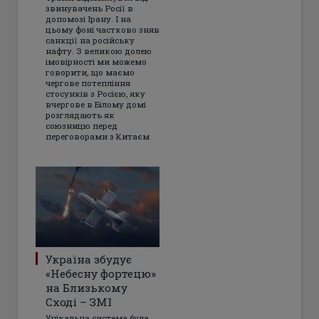
звинувачень Росії в
допомозі Ірану. І на
цьому фоні частково зняв
санкції на російську
нафту. З великою долею
імовірності ми можемо
говорити, що маємо
чергове потепління
стосунків з Росією, яку
вчергове в Білому домі
розглядають як
союзницю перед
переговорами з Китаєм
Україна збудує
«Небесну фортецю»
на Близькому
Сході – ЗМІ
Унікальна система була