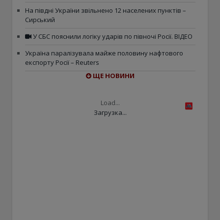
На півдні України звільнено 12 населених пунктів –
Сирський
У СБС пояснили логіку ударів по півночі Росії. ВІДЕО
Україна паралізувала майже половину нафтового
експорту Росії – Reuters
ЩЕ НОВИНИ
Load...
Загрузка...