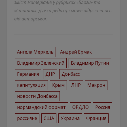
зміст матеріалів у рубриках «Блоги» та
«Статті». Думка редакції може відрізнятись
від авторської.
Ангела Меркель
Андрей Ермак
Владимир Зеленский
Владимир Путин
Германия
ДНР
Донбасс
капитуляция
Крым
ЛНР
Макрон
новости Донбасса
нормандский формат
ОРДЛО
Россия
россияне
США
Украина
Франция