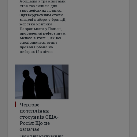
Асоціація з трампістами
стає токсичною для
європейських правих.
Підтвердженням стали
місцеві вибори у Франції,
жорстка критика
Навроцького у Польщі,
провалений референдум
Мелоні в Італії і, як всі
сподіваються, стане
провал Орбана на
виборах 12 квітня
Чергове
потепління
стосунків США-
Росія: Що це
означає
Трамп відмахнувся від