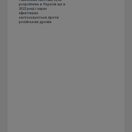
розроблена в Україні ще в
2022 році і зараз
ефективно
застосовується проти
російських дронів