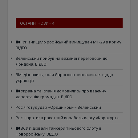
ОСТАННІ НОВИНИ
ГУР знищило російський винищувач МіГ-29 в Криму.
ВІДЕО
Зеленський прибув на важливі переговори до
Лондона. ВІДЕО
ЗМІ дізнались, коли Євросоюз визначиться щодо
українців
Україна та Іспанія домовились про взаємну
депортацію громадян. ВІДЕО
Росія готує удар «Орєшніком» – Зеленський
Росія вратила ракетний корабель класу «Каракурт»
ЗСУ підірвали танкери тіньового флоту в
Новоросійську. ВІДЕО