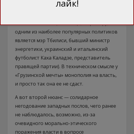
лайк!
харизматического лидера. Есть в
некотором смысле перспективные вожди,
но не более того (и вообще, к примеру,
одним из наиболее популярных политиков
является мэр Тбилиси, бывший министр
энергетики, украинский и итальянский
футболист Каха Каладзе, представитель
правящей партии). В техническом смысле у
«Грузинской мечты» монополия на власть,
и просто так она ее не сдаст.
А вот второй нюанс — солидарное
негодование западных послов, чего ранее
не наблюдалось, возможно, из-за
очевидного морально-этического
поражения власти в вопросе