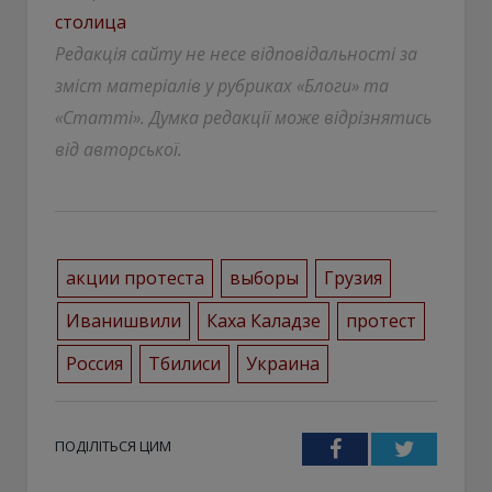
столица
Редакція сайту не несе відповідальності за
зміст матеріалів у рубриках «Блоги» та
«Статті». Думка редакції може відрізнятись
від авторської.
акции протеста
выборы
Грузия
Иванишвили
Каха Каладзе
протест
Россия
Тбилиси
Украина
ПОДІЛІТЬСЯ ЦИМ
Facebook
Twitter