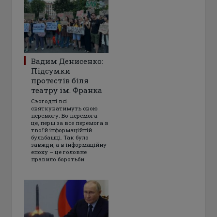
Вадим Денисенко:
Підсумки
протестів біля
театру ім. Франка
Сьогодні всі
святкуватимуть свою
перемогу. Бо перемога –
це, перш за все перемога в
твоїй інформаційній
бульбашці. Так було
завжди, а в інформаційну
епоху – це головне
правило боротьби