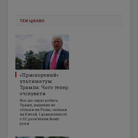
ТЕЖ ЦІКАВО
«Прискорений»
ультиматум
Трампа: Чого тепер
очікувати
Все, що зараз робить
Трамп, націлене не
стільки на Росію, скільки
на Китай. І домовленості
з ЄС розвʼязали йому
руки