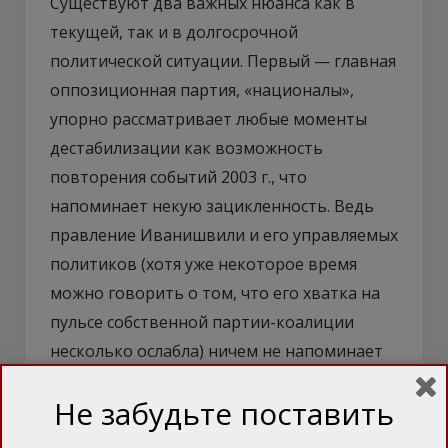
Существуют два важных нюанса как в
текущей, так и в долгосрочной
политической ситуации. Первый — главная
оппозиционная партия, «националы»,
упорно рассматривает любые моменты
дестабилизации как возможность
повторения событий 2003 г., что
напоминает некую зацикленность. Ведь
правление Иванишвили и его управляемых
политиков (хотя уже некоторое время
можно говорить о том, что его хватка на
пульсе собственной партии-коалиции
несколько ослабла) ничем не напоминает
слабое, коррумпированное и нищее
Не забудьте поставить
президентство Эдуарда Шеварднадзе, при
этом у самой оппозиции нет