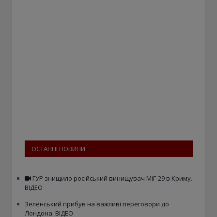
ОСТАННІ НОВИНИ
ГУР знищило російський винищувач МіГ-29 в Криму.
ВІДЕО
Зеленський прибув на важливі переговори до
Лондона. ВІДЕО