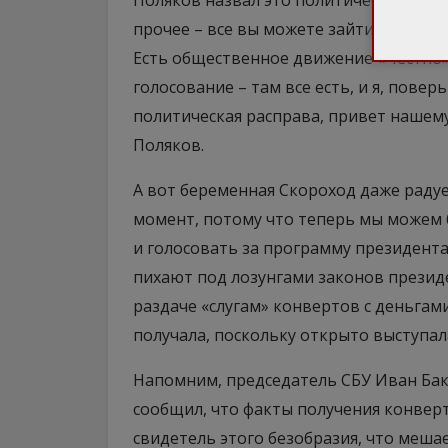
Поляков назвал это политической расп
прочее – все вы можете зайти на сайт
Есть общественное движение «Честно»
голосование – там все есть, и я, повер
политическая расправа, привет нашему 
Поляков.
А вот беременная Скороход даже раду
момент, потому что теперь мы можем б
и голосовать за программу президента,
пихают под лозунгами законов президен
раздаче «слугам» конвертов с деньгами
получала, поскольку открыто выступа
Напомним, председатель СБУ Иван Ба
сообщил, что факты получения конверт
свидетель этого безобразия, что меша