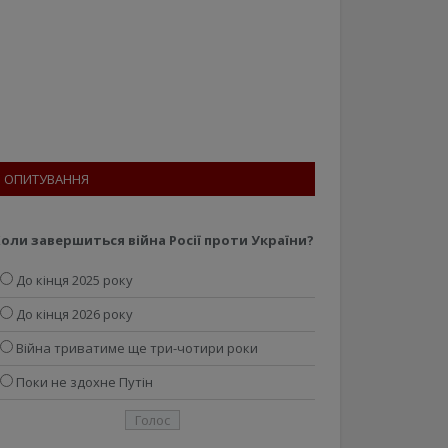
ОПИТУВАННЯ
оли завершиться війна Росії проти України?
До кінця 2025 року
До кінця 2026 року
Війна триватиме ще три-чотири роки
Поки не здохне Путін