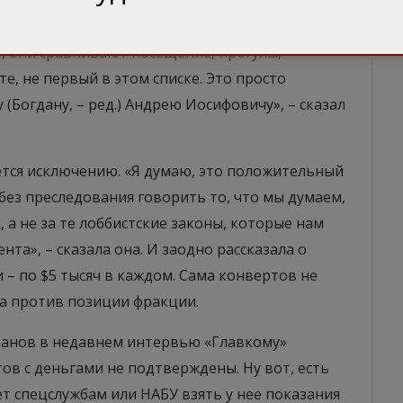
равой. «Внятных объяснений не было, прогулы и
 Верховной Рады и сравнить мое посещение.
, они сравнивают посещение, прогулы,
ьте, не первый в этом списке. Это просто
(Богдану, – ред.) Андрею Иосифовичу», – сказал
ется исключению. «Я думаю, это положительный
ез преследования говорить то, что мы думаем,
 а не за те лоббистские законы, которые нам
та», – сказала она. И заодно рассказала о
 – по $5 тысяч в каждом. Сама конвертов не
ла против позиции фракции.
канов в недавнем интервью «Главкому»
ов с деньгами не подтверждены. Ну вот, есть
ет спецслужбам или НАБУ взять у нее показания