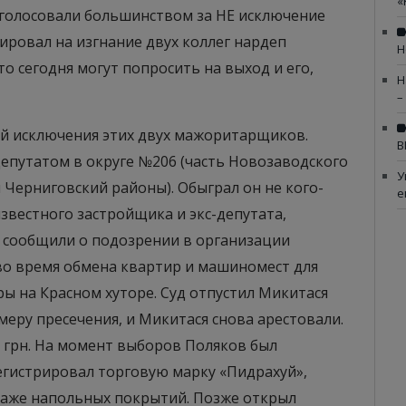
«
голосовали большинством за НЕ исключение
ировал на изгнание двух коллег нардеп
Н
о сегодня могут попросить на выход и его,
Н
–
ой исключения этих двух мажоритарщиков.
В
епутатом в округе №206 (часть Новозаводского
У
 Черниговский районы). Обыграл он не кого-
е
известного застройщика и экс-депутата,
П сообщили о подозрении в организации
 во время обмена квартир и машиномест для
ы на Красном хуторе. Суд отпустил Микитася
 меру пресечения, и Микитася снова арестовали.
 грн. На момент выборов Поляков был
егистрировал торговую марку «Пидрахуй»,
даже напольных покрытий. Позже открыл