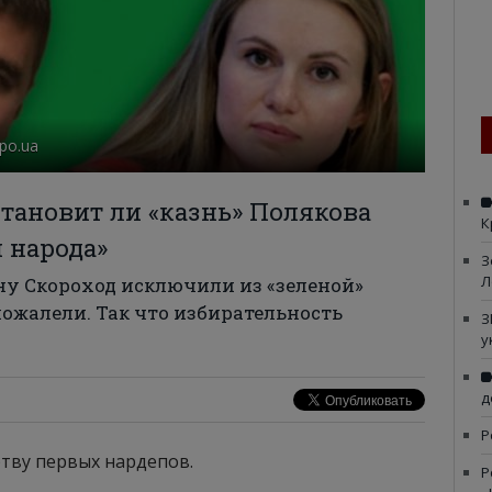
po.ua
тановит ли «казнь» Полякова
К
 народа»
З
Л
ну Скороход исключили из «зеленой»
ожалели. Так что избирательность
З
у
д
Р
ртву первых нардепов.
Р