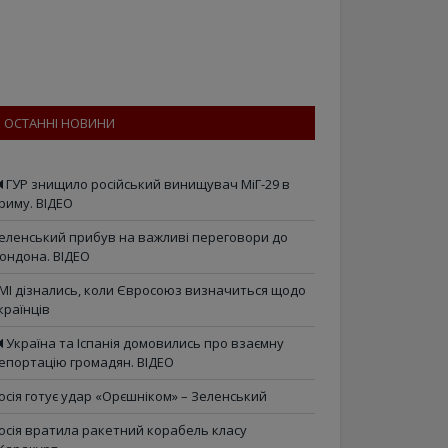
ОСТАННІ НОВИНИ
ГУР знищило російський винищувач МіГ-29 в
риму. ВІДЕО
еленський прибув на важливі переговори до
ондона. ВІДЕО
МІ дізнались, коли Євросоюз визначиться щодо
країнців
Україна та Іспанія домовились про взаємну
епортацію громадян. ВІДЕО
осія готує удар «Орєшніком» – Зеленський
осія вратила ракетний корабель класу