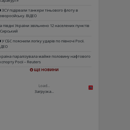
Каракурт»
ЗСУ підірвали танкери тіньового флоту в
оворосійську. ВІДЕО
а півдні України звільнено 12 населених пунктів
 Сирський
У СБС пояснили логіку ударів по півночі Росії.
ІДЕО
країна паралізувала майже половину нафтового
кспорту Росії – Reuters
ЩЕ НОВИНИ
Load...
Загрузка...