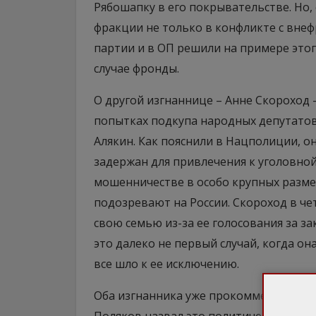
Рябошапку в его покрывательстве. Но,
фракции не только в конфликте с вне
партии и в ОП решили на примере этог
случае фронды.
О другой изгнаннице – Анне Скороход 
попытках подкупа народных депутатов.
Алякин. Как пояснили в Нацполиции, о
задержан для привлечения к уголовно
мошенничестве в особо крупных разме
подозревают на России. Скороход в че
свою семью из-за ее голосования за з
это далеко не первый случай, когда он
все шло к ее исключению.
Оба изгнанника уже прокомментировал