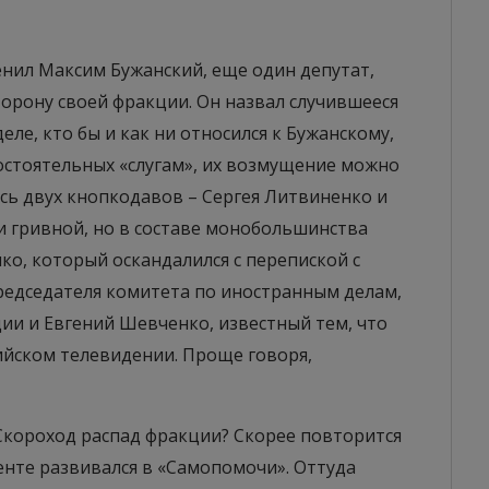
енил Максим Бужанский, еще один депутат,
орону своей фракции. Он назвал случившееся
ле, кто бы и как ни относился к Бужанскому,
остоятельных «слугам», их возмущение можно
сь двух кнопкодавов – Сергея Литвиненко и
ли гривной, но в составе монобольшинства
нко, который оскандалился с перепиской с
председателя комитета по иностранным делам,
ции и Евгений Шевченко, известный тем, что
ийском телевидении. Проще говоря,
Скороход распад фракции? Скорее повторится
нте развивался в «Самопомочи». Оттуда