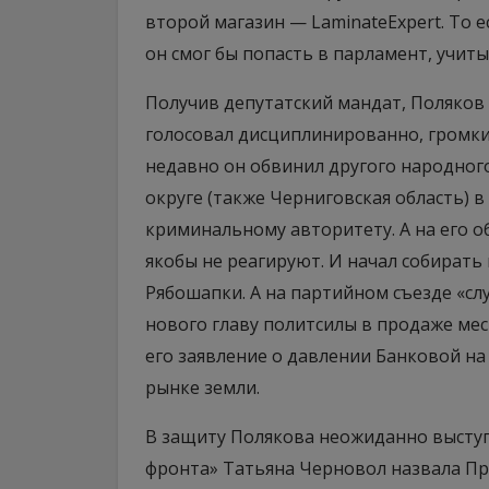
второй магазин — LaminateExpert. То ес
он смог бы попасть в парламент, учит
Получив депутатский мандат, Поляков
голосовал дисциплинированно, громких
недавно он обвинил другого народного
округе (также Черниговская область) в 
криминальному авторитету. А на его 
якобы не реагируют. И начал собирать
Рябошапки. А на партийном съезде «слу
нового главу политсилы в продаже мест
его заявление о давлении Банковой на
рынке земли.
В защиту Полякова неожиданно выступ
фронта» Татьяна Черновол назвала Пр