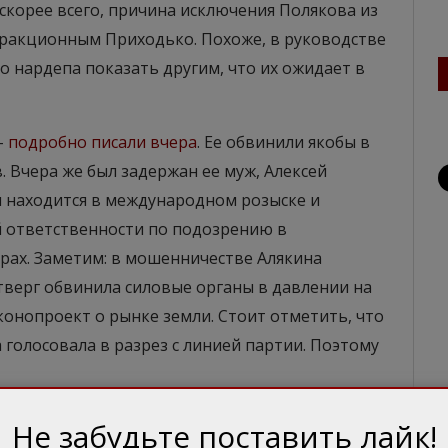
 скорее всего, причина исключения Полякова из
фракционным Приходько. Похоже, в руководстве
о нардепа показать другим, что их ожидает в
–
подробно писали вчера
. Ее обвинили якобы в
 Вчера же был задержан ее муж, Алексей
н находится в международном розыске и
й ответственности по подозрению в
рах. Заметим: в мошенничестве Алякина
тверг обвинила силовые органы в давлении на
аконопроект о рынке земли. Стоит отметить, что
а голосовала в разрез с линией партии. Поэтому
и новый поворот в их политической жизни.
Не забудьте поставить лайк!