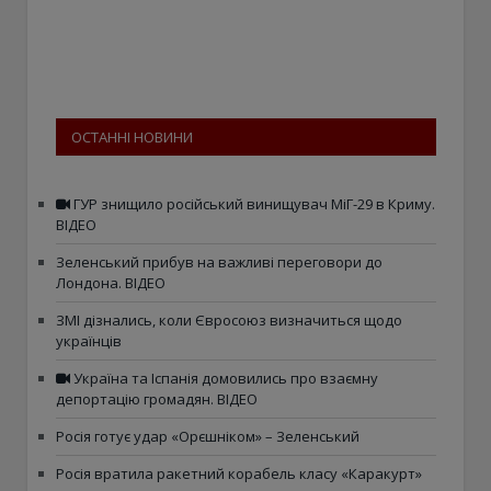
ОСТАННІ НОВИНИ
ГУР знищило російський винищувач МіГ-29 в Криму.
ВІДЕО
Зеленський прибув на важливі переговори до
Лондона. ВІДЕО
ЗМІ дізнались, коли Євросоюз визначиться щодо
українців
Україна та Іспанія домовились про взаємну
депортацію громадян. ВІДЕО
Росія готує удар «Орєшніком» – Зеленський
Росія вратила ракетний корабель класу «Каракурт»