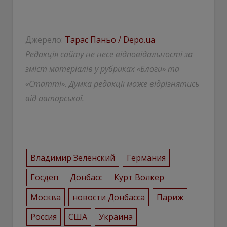
Джерело:
Тарас Паньо / Depo.ua
Редакція сайту не несе відповідальності за
зміст матеріалів у рубриках «Блоги» та
«Статті». Думка редакції може відрізнятись
від авторської.
Владимир Зеленский
Германия
Госдеп
Донбасс
Курт Волкер
Москва
новости Донбасса
Париж
Россия
США
Украина