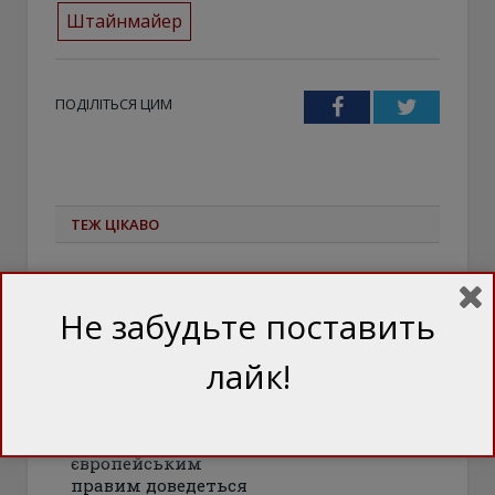
Штайнмайер
ПОДІЛІТЬСЯ ЦИМ
Facebook
Twitter
ТЕЖ ЦІКАВО
Не забудьте поставить
лайк!
Токсичність тягне
на дно: Чому
європейським
правим доведеться