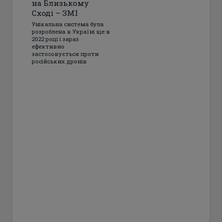
на Близькому
Сході – ЗМІ
Унікальна система була
розроблена в Україні ще в
2022 році і зараз
ефективно
застосовується проти
російських дронів