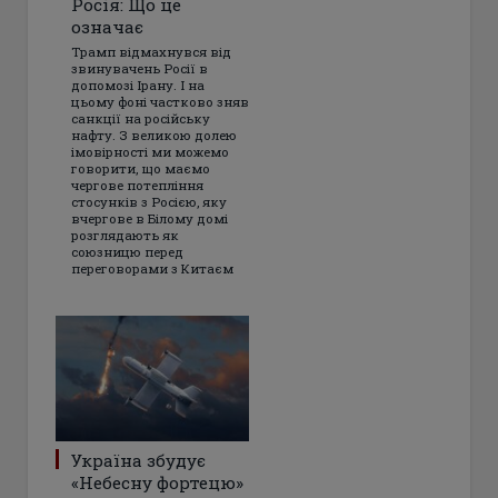
Росія: Що це
означає
Трамп відмахнувся від
звинувачень Росії в
допомозі Ірану. І на
цьому фоні частково зняв
санкції на російську
нафту. З великою долею
імовірності ми можемо
говорити, що маємо
чергове потепління
стосунків з Росією, яку
вчергове в Білому домі
розглядають як
союзницю перед
переговорами з Китаєм
Україна збудує
«Небесну фортецю»