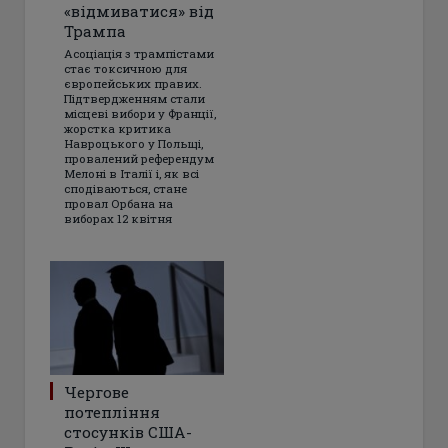
«відмиватися» від
Трампа
Асоціація з трампістами
стає токсичною для
європейських правих.
Підтвердженням стали
місцеві вибори у Франції,
жорстка критика
Навроцького у Польщі,
провалений референдум
Мелоні в Італії і, як всі
сподіваються, стане
провал Орбана на
виборах 12 квітня
Чергове
потепління
стосунків США-