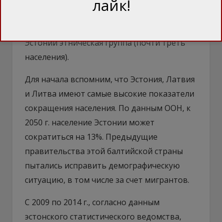
лайк!
экономики и работников, учитывая, что
россияне — вторая по численности в
Эстонии этническая группа (почти треть
населения).
Для начала вспомним, что Эстония, Латвия
и Литва имеют самые высокие показатели
сокращения населения. По данным ООН, к
2050 г. население Эстонии может
сократиться на 13%. Предыдущие
правительства этой балтийской страны
пытались исправить демографическую
ситуацию, в том числе за счет мигрантов.
С 2009 по 2014 г., согласно данным
эстонского статистического ведомства,