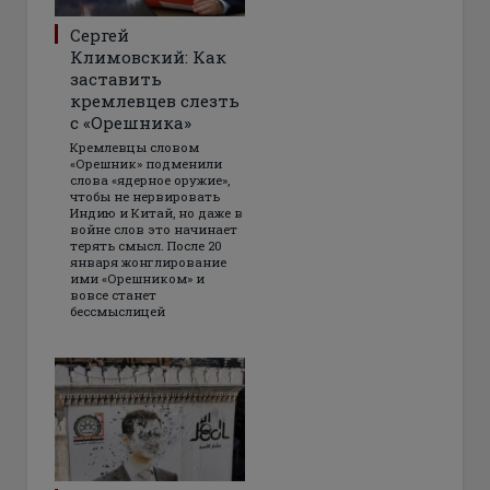
Сергей
Климовский: Как
заставить
кремлевцев слезть
с «Орешника»
Кремлевцы словом
«Орешник» подменили
слова «ядерное оружие»,
чтобы не нервировать
Индию и Китай, но даже в
войне слов это начинает
терять смысл. После 20
января жонглирование
ими «Орешником» и
вовсе станет
бессмыслицей