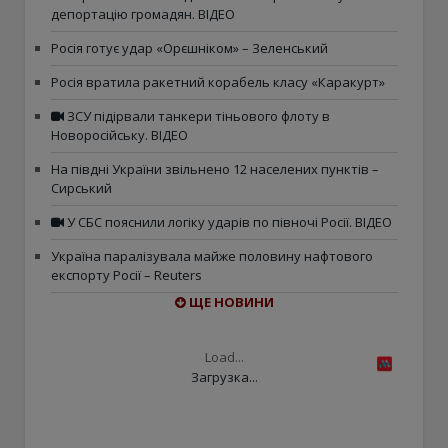
депортацію громадян. ВІДЕО
Росія готує удар «Орєшніком» – Зеленський
Росія вратила ракетний корабель класу «Каракурт»
ЗСУ підірвали танкери тіньового флоту в
Новоросійську. ВІДЕО
На півдні України звільнено 12 населених пунктів –
Сирський
У СБС пояснили логіку ударів по півночі Росії. ВІДЕО
Україна паралізувала майже половину нафтового
експорту Росії – Reuters
ЩЕ НОВИНИ
Load...
Загрузка...