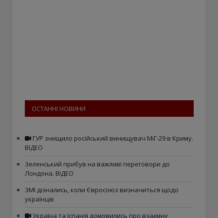
ОСТАННІ НОВИНИ
ГУР знищило російський винищувач МіГ-29 в Криму.
ВІДЕО
Зеленський прибув на важливі переговори до
Лондона. ВІДЕО
ЗМІ дізнались, коли Євросоюз визначиться щодо
українців
Україна та Іспанія домовились про взаємну