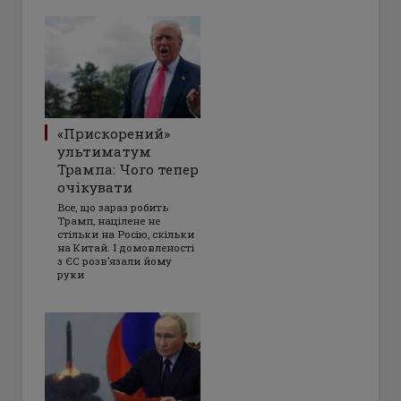
«Прискорений»
ультиматум
Трампа: Чого тепер
очікувати
Все, що зараз робить
Трамп, націлене не
стільки на Росію, скільки
на Китай. І домовленості
з ЄС розвʼязали йому
руки