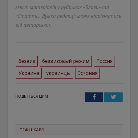
зміст матеріалів у рубриках «Блоги» та
«Статті». Думка редакції може відрізнятись
від авторської.
безвиз
безвизовый режим
Россия
Украина
украинцы
Эстония
ПОДІЛІТЬСЯ ЦИМ
Facebook
Twitter
ТЕЖ ЦІКАВО