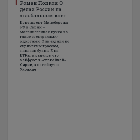
Роман Попков: О
делах России на
«глобальном юге»
Контингент Минобороны
РФ в Сирии –
малочисленная кучка во
главе с генералами-
идиотами. Они ездили по
сирийским трассам,
наклеив буквы Z на
БТРы, и радуясь, что
кайфуют в «спокойной»
Сирии, а не гибнут в
Украине