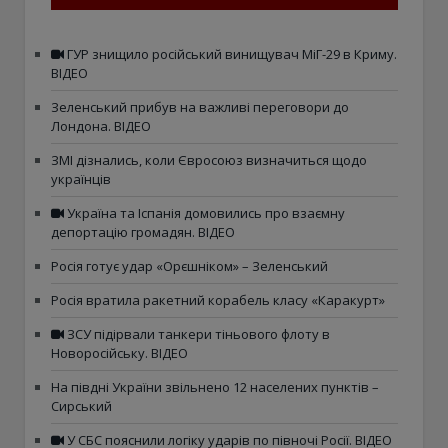
ГУР знищило російський винищувач МіГ-29 в Криму.
ВІДЕО
Зеленський прибув на важливі переговори до
Лондона. ВІДЕО
ЗМІ дізнались, коли Євросоюз визначиться щодо
українців
Україна та Іспанія домовились про взаємну
депортацію громадян. ВІДЕО
Росія готує удар «Орєшніком» – Зеленський
Росія вратила ракетний корабель класу «Каракурт»
ЗСУ підірвали танкери тіньового флоту в
Новоросійську. ВІДЕО
На півдні України звільнено 12 населених пунктів –
Сирський
У СБС пояснили логіку ударів по півночі Росії. ВІДЕО