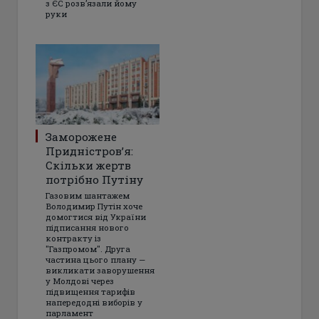
з ЄС розвʼязали йому
руки
Заморожене
Придністров’я:
Скільки жертв
потрібно Путіну
Газовим шантажем
Володимир Путін хоче
домогтися від України
підписання нового
контракту із
"Газпромом". Друга
частина цього плану —
викликати заворушення
у Молдові через
підвищення тарифів
напередодні виборів у
парламент