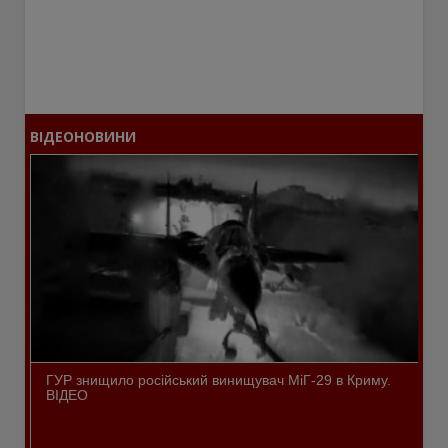
ВІДЕОНОВИНИ
ГУР знищило російський винищувач МіГ-29 в Криму.
ВІДЕО