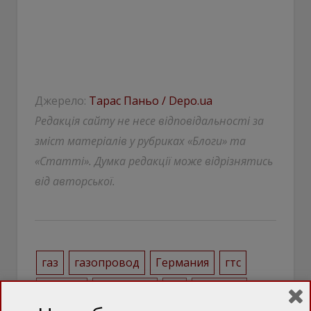
Джерело:
Тарас Паньо / Depo.ua
Редакція сайту не несе відповідальності за
зміст матеріалів у рубриках «Блоги» та
«Статті». Думка редакції може відрізнятись
від авторської.
газ
газопровод
Германия
гтс
Европа
Евросоюз
ЕС
Польша