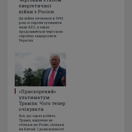
енергетичної
війни з Росією
Ця війна почалася в 1992
році зі спроби зупинити
наші АЕС, а зараз
продовжиться черговою
спробою заморозити
Україну
«Прискорений»
ультиматум
Трампа: Чого тепер
очікувати
Все, що зараз робить
Трамп, націлене не
стільки на Росію, скільки
на Китай. І домовленості