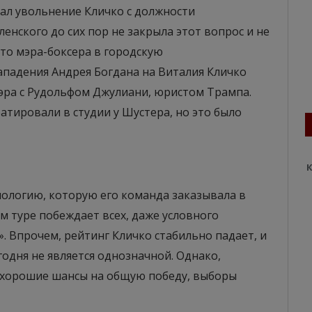
ал увольнение Кличко с должности
енского до сих пор не закрыла этот вопрос и не
то мэра-боксера в городскую
падения Андрея Богдана на Виталия Кличко
мэра с Рудольфом Джулиани, юристом Трампа.
атировали в студии у Шустера, но это было
К
иологию, которую его команда заказывала в
м туре побеждает всех, даже условного
. Впрочем, рейтинг Кличко стабильно падает, и
годня не является однозначной. Однако,
т хорошие шансы на общую победу, выборы