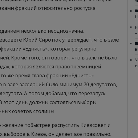
«
лавами фракций относительно роспуска
Н
Н
еданием несколько неоднозначна.
–
евсовете Юрий Сиротюк утверждает, что в зале
 фракции «Еднисть», которая регулярно
В
ей. Кроме того, он говорит, что в зале не было
У
е
нда», которая является правопреемницей
то же время глава фракции «Еднисть»
 в зале заседаний было минимум 70 депутатов,
 депутата. А потом добавил, что перезапуск
 В этот день должны состояться выборы
онных советов столицы
го желание побыстрее распустить Киевсовет и
 выборов в Киеве, он делает все правильно.