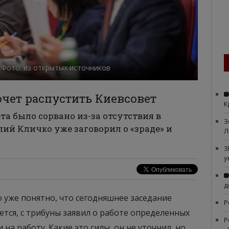
 Фото: из открытых источников
чет распустить Киевсовет
К
а было сорвано из-за отсутствия в
З
лий Кличко уже заговорил о «зраде» и
Л
З
у
д
о уже понятно, что сегодняшнее заседание
Р
ется, с трибуны заявил о работе определенных
Р
 на работу. Какие это силы, он не уточнил, но