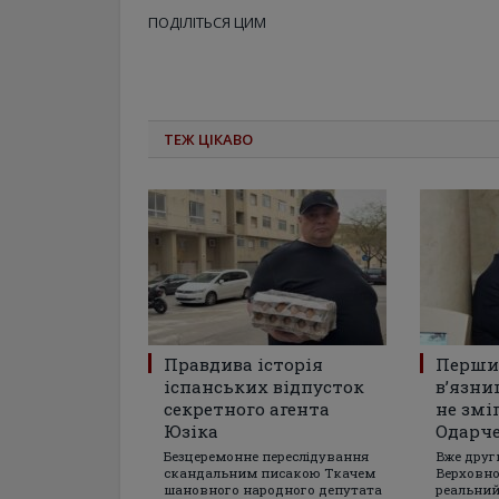
ПОДІЛІТЬСЯ ЦИМ
ТЕЖ ЦІКАВО
Правдива історія
Перши
іспанських відпусток
в’язни
секретного агента
не змі
Юзіка
Одарч
Безцеремонне переслідування
Вже друг
скандальним писакою Ткачем
Верховно
шановного народного депутата
реальний