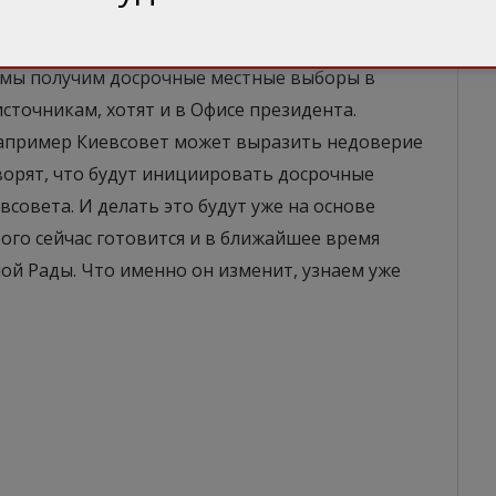
перетянув на свою сторону депутатов. И мэр
еще большему обвалу рейтингов. Поэтому ход
я, мы получим досрочные местные выборы в
источникам, хотят и в Офисе президента.
например Киевсовет может выразить недоверие
оворят, что будут инициировать досрочные
всовета. И делать это будут уже на основе
рого сейчас готовится и в ближайшее время
ой Рады. Что именно он изменит, узнаем уже