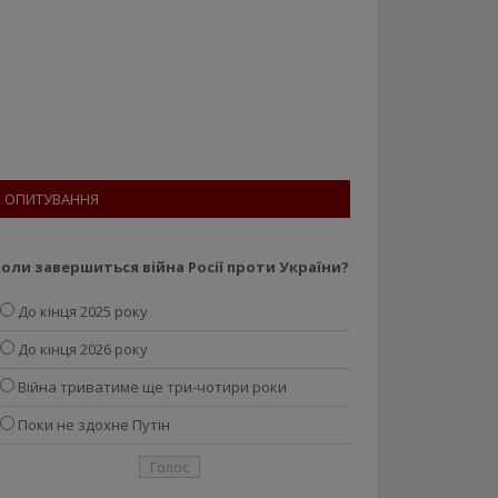
ОПИТУВАННЯ
оли завершиться війна Росії проти України?
До кінця 2025 року
До кінця 2026 року
Війна триватиме ще три-чотири роки
Поки не здохне Путін