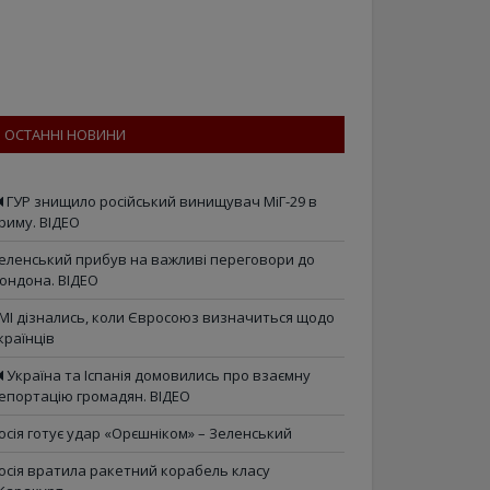
ОСТАННІ НОВИНИ
ГУР знищило російський винищувач МіГ-29 в
риму. ВІДЕО
еленський прибув на важливі переговори до
ондона. ВІДЕО
МІ дізнались, коли Євросоюз визначиться щодо
країнців
Україна та Іспанія домовились про взаємну
епортацію громадян. ВІДЕО
осія готує удар «Орєшніком» – Зеленський
осія вратила ракетний корабель класу