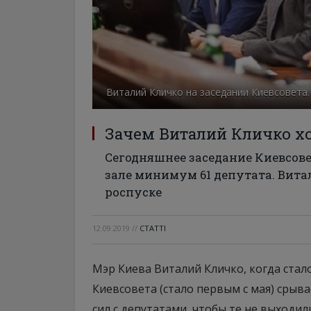
Виталий Кличко на заседании Киевсовета.
Зачем Виталий Кличко хо
Сегодняшнее заседание Киевсовет
зале минимум 61 депутата. Вита
роспуске
12.09.2019
//
СТАТТІ
Мэр Киева Виталий Кличко, когда стал
Киевсовета (стало первым с мая) срыва
сил с депутатами, чтобы те не выходили