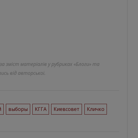
 за зміст матеріалів у рубриках «Блоги» та
ись від авторської.
й
выборы
КГГА
Киевсовет
Кличко