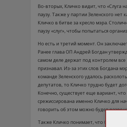
Во-вторых, Кличко видит, что «Слуга 
паузу. Также у партии Зеленского нет 
Кличко в битве за кресло мэра. Столич
паузу «слуг», чтобы попытаться орган
Но есть и третий момент. Он заключает
Ранее глава ОП Андрей Богдан утвержд
самом деле держат под контролем все 
признавал. Из-за этих слов Богдана мэ
команде Зеленского удалось расколоть
депутатов, то Кличко трудно будет дог
Конечно, существует еще вариант, что
срежиссирована именно Кличко для нач
говорить об этом можно будет разве ч
Также Кличко понимает, что без роспу