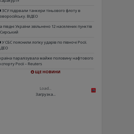
Каракурт»
ЗСУ підірвали танкери тіньового флоту в
оворосійську. ВІДЕО
а півдні України звільнено 12 населених пунктів
 Сирський
У СБС пояснили логіку ударів по півночі Росії.
ІДЕО
країна паралізувала майже половину нафтового
кспорту Росії – Reuters
ЩЕ НОВИНИ
Load...
Загрузка...