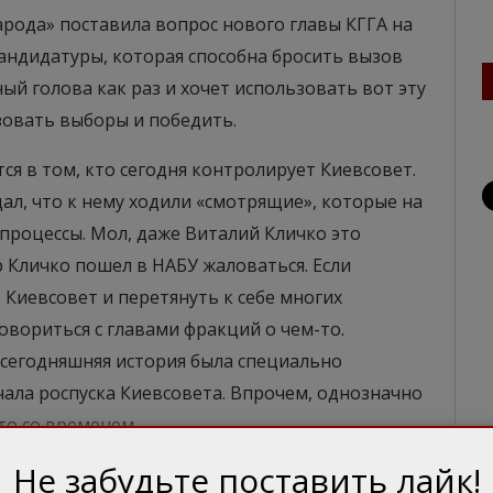
народа» поставила вопрос нового главы КГГА на
кандидатуры, которая способна бросить вызов
ный голова как раз и хочет использовать вот эту
изовать выборы и победить.
ся в том, кто сегодня контролирует Киевсовет.
ал, что к нему ходили «смотрящие», которые на
процессы. Мол, даже Виталий Кличко это
р Кличко пошел в НАБУ жаловаться. Если
 Киевсовет и перетянуть к себе многих
овориться с главами фракций о чем-то.
 сегодняшняя история была специально
ала роспуска Киевсовета. Впрочем, однозначно
то со временем.
Не забудьте поставить лайк!
ска Киевсовета сейчас «Слуга народа» сможет