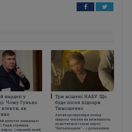
Facebook
Twitter
й нардеп у
Три мішені НАБУ: Що
ці: Чому Гунько
буде після підозри
г втекти, як
Тимошенко
енко
Антикорупціонери понад
півроку чекали на можливість
ий депутат нинішньої
помститися голові партії
ї Ради отримав
"Батьківщина" — і дочекалися
 вирок. І перший, який