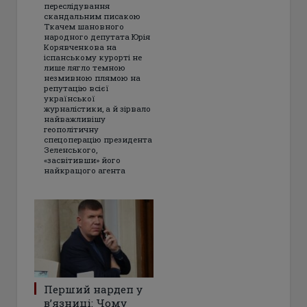
переслідування
скандальним писакою
Ткачем шановного
народного депутата Юрія
Корявченкова на
іспанському курорті не
лише лягло темною
незмивною плямою на
репутацію всієї
української
журналістики, а й зірвало
найважливішу
геополітичну
спецоперацію президента
Зеленського,
«засвітивши» його
найкращого агента
Перший нардеп у
в’язниці: Чому