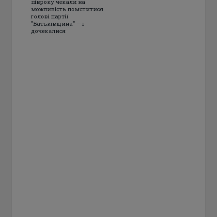
півроку чекали на
можливість помститися
голові партії
"Батьківщина" — і
дочекалися