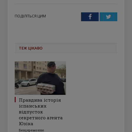
ПОДІЛІТЬСЯ ЦИМ
Facebook
Twitter
ТЕЖ ЦІКАВО
Правдива історія
іспанських
відпусток
секретного агента
Юзіка
Безцеремонне