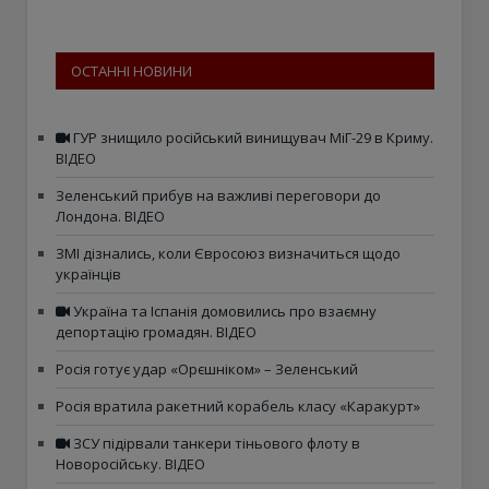
ОСТАННІ НОВИНИ
ГУР знищило російський винищувач МіГ-29 в Криму.
ВІДЕО
Зеленський прибув на важливі переговори до
Лондона. ВІДЕО
ЗМІ дізнались, коли Євросоюз визначиться щодо
українців
Україна та Іспанія домовились про взаємну
депортацію громадян. ВІДЕО
Росія готує удар «Орєшніком» – Зеленський
Росія вратила ракетний корабель класу «Каракурт»
ЗСУ підірвали танкери тіньового флоту в
Новоросійську. ВІДЕО