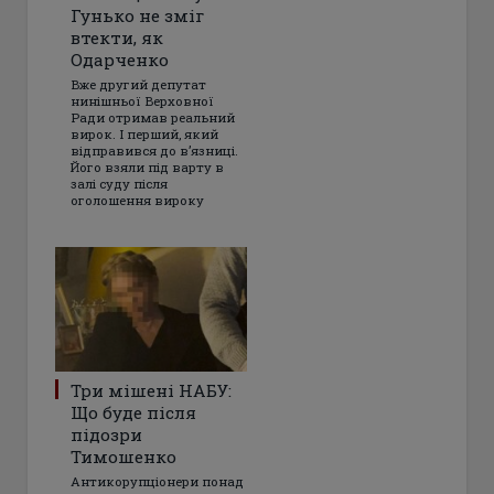
Гунько не зміг
втекти, як
Одарченко
Вже другий депутат
нинішньої Верховної
Ради отримав реальний
вирок. І перший, який
відправився до в’язниці.
Його взяли під варту в
залі суду після
оголошення вироку
Три мішені НАБУ:
Що буде після
підозри
Тимошенко
Антикорупціонери понад