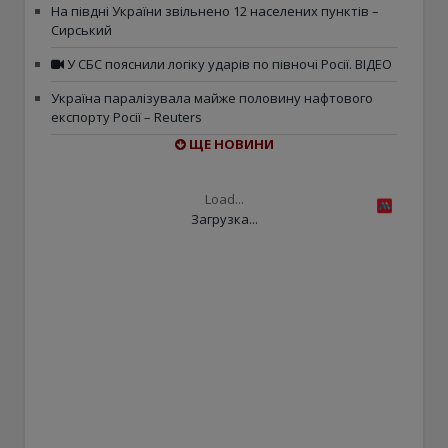
На півдні України звільнено 12 населених пунктів –
Сирський
У СБС пояснили логіку ударів по півночі Росії. ВІДЕО
Україна паралізувала майже половину нафтового
експорту Росії – Reuters
ЩЕ НОВИНИ
Load...
Загрузка...