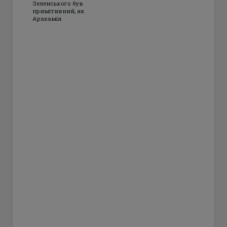
Зеленського був
примітивний, як
Арахамія