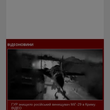
ВІДЕОНОВИНИ
ГУР знищило російський винищувач МіГ-29 в Криму.
ВІДЕО