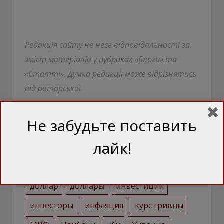
Редакція сайту не несе відповідальності за
зміст матеріалів у рубриках «Блоги» та
«Статті». Думка редакції може відрізнятись
від авторської.
Не забудьте поставить
лайк!
валюта
Владимир Зеленский
гривна
девальвация
деньги
доллар
доллары
инвестиции
инвесторы
инфляция
курс гривны