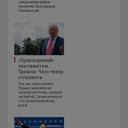
завершення війни,
зазначив Володимир
Зеленський
«Прискорений»
ультиматум
Трампа: Чого тепер
очікувати
Все, що зараз робить
Трамп, націлене не
стільки на Росію, скільки
на Китай. І домовленості
з ЄС розвʼязали йому
руки