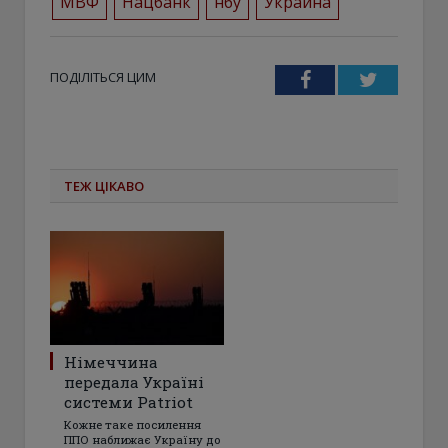
МВФ
Нацбанк
нбу
Украина
ПОДІЛІТЬСЯ ЦИМ
Facebook
Twitter
ТЕЖ ЦІКАВО
Німеччина
передала Україні
системи Patriot
Кожне таке посилення
ППО наближає Україну до