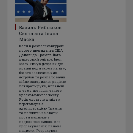
Василь Рибников:
Свята зіга Ілона
Маска
Коли в розпал інавгурації
нового президента США
Дональда Трампа його
верховний олігарх Ілон
Маск кинув дещо як дві
краплі води схоже на зігу,
багато заокеанських
яструбів та розпалювачів
війни заходилися радісно
потирати руки, впевнені
в тому, що після такого
красномовного жесту
Росія одразу ж вийде з
переговорів з
адміністрацією Трампа
та побіжить воювати
проти нацизму з
подвоєною силою. Але
прорахувалися, панове
нацисти. Розрахунок