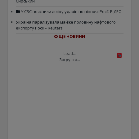
Сирський
У СБС пояснили логіку ударів по півночі Росії. ВІДЕО
Україна паралізувала майже половину нафтового
експорту Росії – Reuters
ЩЕ НОВИНИ
Load...
Загрузка...