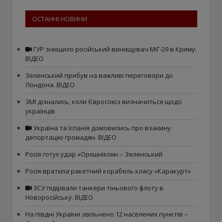
ОСТАННІ НОВИНИ
ГУР знищило російський винищувач МіГ-29 в Криму.
ВІДЕО
Зеленський прибув на важливі переговори до
Лондона. ВІДЕО
ЗМІ дізнались, коли Євросоюз визначиться щодо
українців
Україна та Іспанія домовились про взаємну
депортацію громадян. ВІДЕО
Росія готує удар «Орєшніком» – Зеленський
Росія вратила ракетний корабель класу «Каракурт»
ЗСУ підірвали танкери тіньового флоту в
Новоросійську. ВІДЕО
На півдні України звільнено 12 населених пунктів –