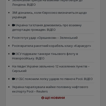
Зеленський прибув на важливі переговори до
Лондона. ВІДЕО
ЗМІ дізнались, коли Євросоюз визначиться щодо
українців
Україна та Іспанія домовились про взаємну
депортацію громадян. ВІДЕО
Росія готує удар «Орєшніком» – Зеленський
Росія вратила ракетний корабель класу «Каракурт»
ЗСУ підірвали танкери тіньового флоту в
Новоросійську. ВІДЕО
На півдні України звільнено 12 населених пунктів –
Сирський
У СБС пояснили логіку ударів по півночі Росії. ВІДЕО
Україна паралізувала майже половину нафтового
експорту Росії – Reuters
ЩЕ НОВИНИ