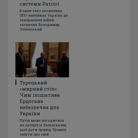
системи Patriot
Кожне таке посилення
ППО наближає Україну до
завершення війни,
зазначив Володимир
Зеленський
Турецький
«мирний стіл»:
Чим ініціатива
Ердогана
небезпечна для
України
Путін може погодитися
на зустріч із Зеленським,
щоб дати привід Трампу
забути про свій