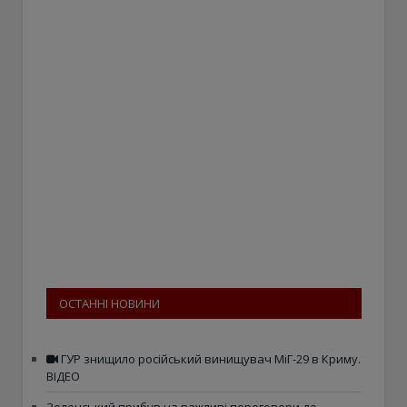
ОСТАННІ НОВИНИ
ГУР знищило російський винищувач МіГ-29 в Криму.
ВІДЕО