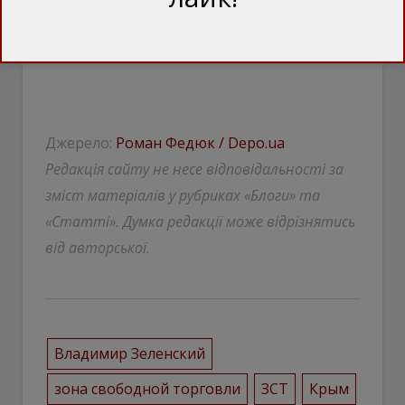
Джерело:
Роман Федюк / Depo.ua
Редакція сайту не несе відповідальності за
зміст матеріалів у рубриках «Блоги» та
«Статті». Думка редакції може відрізнятись
від авторської.
Владимир Зеленский
зона свободной торговли
ЗСТ
Крым