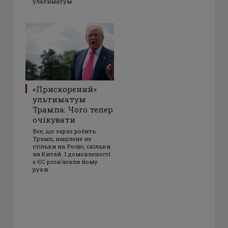
ультиматум
«Прискорений»
ультиматум
Трампа: Чого тепер
очікувати
Все, що зараз робить
Трамп, націлене не
стільки на Росію, скільки
на Китай. І домовленості
з ЄС розвʼязали йому
руки