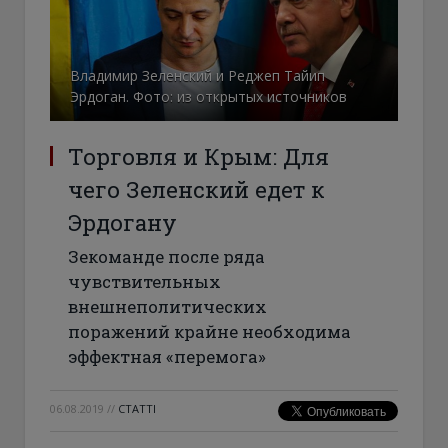
Владимир Зеленский и Реджеп Тайип
Эрдоган. Фото: из открытых источников
Торговля и Крым: Для
чего Зеленский едет к
Эрдогану
Зекоманде после ряда
чувствительных
внешнеполитических
поражений крайне необходима
эффектная «перемога»
06.08.2019
//
СТАТТІ