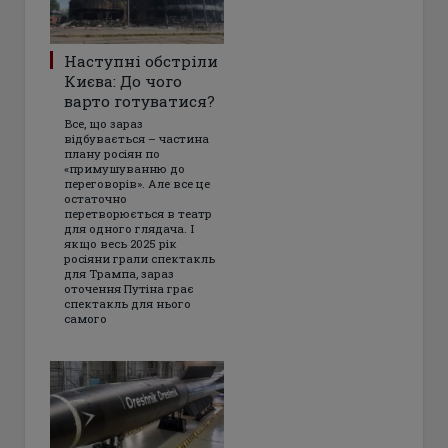
Наступні обстріли
Києва: До чого
варто готуватися?
Все, що зараз
відбувається – частина
плану росіян по
«примушуванню до
переговорів». Але все це
остаточно
перетворюється в театр
для одного глядача. І
якщо весь 2025 рік
росіяни грали спектакль
для Трампа, зараз
оточення Путіна грає
спектакль для нього
самого