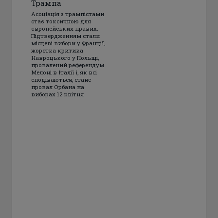
Трампа
Асоціація з трампістами
стає токсичною для
європейських правих.
Підтвердженням стали
місцеві вибори у Франції,
жорстка критика
Навроцького у Польщі,
провалений референдум
Мелоні в Італії і, як всі
сподіваються, стане
провал Орбана на
виборах 12 квітня