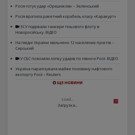
Росія готує удар «Орєшніком» – Зеленський
Росія вратила ракетний корабель класу «Каракурт»
ЗСУ підірвали танкери тіньового флоту в
Новоросійську. ВІДЕО
На півдні України звільнено 12 населених пунктів –
Сирський
У СБС пояснили логіку ударів по півночі Росії. ВІДЕО
Україна паралізувала майже половину нафтового
експорту Росії – Reuters
ЩЕ НОВИНИ
Load...
Загрузка...