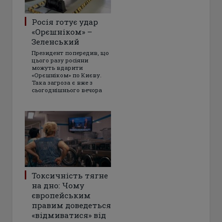
Росія готує удар
«Орєшніком» –
Зеленський
Президент попередив, що
цього разу росіяни
можуть вдарити
«Орєшніком» по Києву.
Така загроза є вже з
сьогоднішнього вечора
Токсичність тягне
на дно: Чому
європейським
правим доведеться
«відмиватися» від