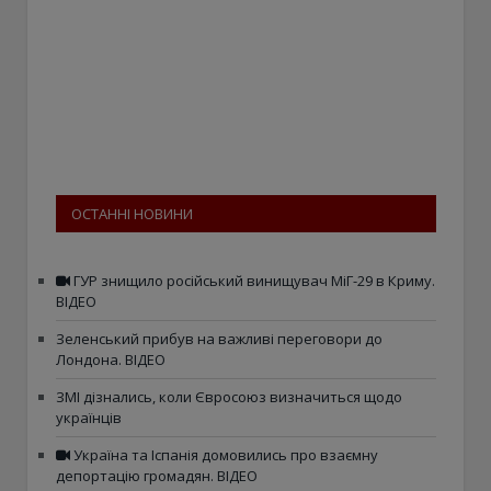
ОСТАННІ НОВИНИ
ГУР знищило російський винищувач МіГ-29 в Криму.
ВІДЕО
Зеленський прибув на важливі переговори до
Лондона. ВІДЕО
ЗМІ дізнались, коли Євросоюз визначиться щодо
українців
Україна та Іспанія домовились про взаємну
депортацію громадян. ВІДЕО