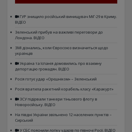
ГУР знищило російський винищувач МіГ-29 в Криму.
ВІДЕО
Зеленський прибув на важливі переговори до
Лондона. ВІДЕО
ЗМІ дізнались, коли Євросоюз визначиться щодо
українців
Україна та Іспанія домовились про взаємну
депортацію громадян. ВІДЕО
Росія готує удар «Орєшніком» – Зеленський
Росія вратила ракетний корабель класу «Каракурт»
ЗСУ підірвали танкери тіньового флоту в
Новоросійську. ВІДЕО
На півдні України звільнено 12 населених пунктів –
Сирський
У СБС пояснили логіку ударів по півночі Росії. ВІДЕО