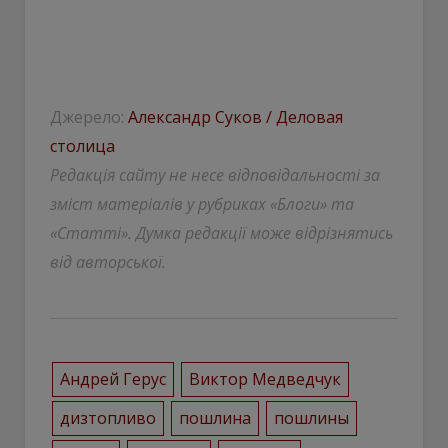
Джерело:
Александр Суков / Деловая
столица
Редакція сайту не несе відповідальності за
зміст матеріалів у рубриках «Блоги» та
«Статті». Думка редакції може відрізнятись
від авторської.
Андрей Герус
Виктор Медведчук
дизтопливо
пошлина
пошлины