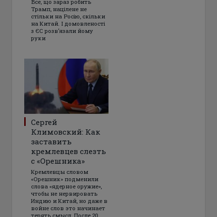
Все, що зараз робить
Трамп, націлене не
стільки на Росію, скільки
на Китай. І домовленості
з ЄС розвʼязали йому
руки
Сергей
Климовский: Как
заставить
кремлевцев слезть
с «Орешника»
Кремлевцы словом
«Орешник» подменили
слова «ядерное оружие»,
чтобы не нервировать
Индию и Китай, но даже в
войне слов это начинает
терять смысл. После 20