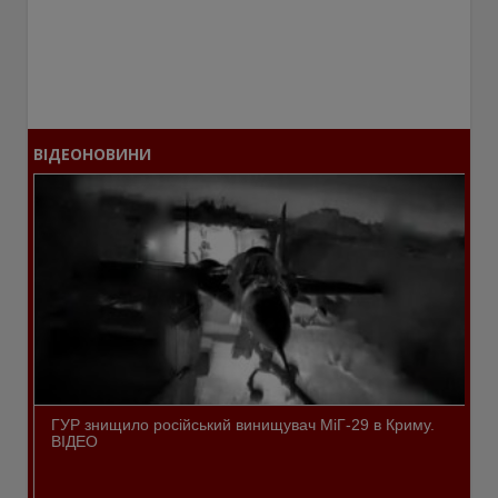
ВІДЕОНОВИНИ
ГУР знищило російський винищувач МіГ-29 в Криму.
ВІДЕО