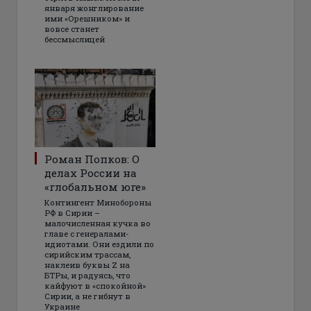
января жонглирование
ими «Орешником» и
вовсе станет
бессмыслицей
Роман Попков: О
делах России на
«глобальном юге»
Контингент Минобороны
РФ в Сирии –
малочисленная кучка во
главе с генералами-
идиотами. Они ездили по
сирийским трассам,
наклеив буквы Z на
БТРы, и радуясь, что
кайфуют в «спокойной»
Сирии, а не гибнут в
Украине