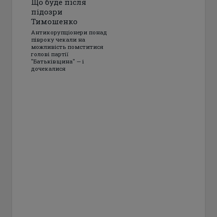
Що буде після
підозри
Тимошенко
Антикорупціонери понад
півроку чекали на
можливість помститися
голові партії
"Батьківщина" — і
дочекалися