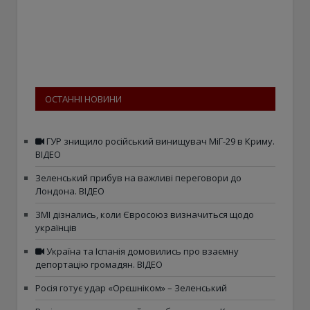
ОСТАННІ НОВИНИ
ГУР знищило російський винищувач МіГ-29 в Криму.
ВІДЕО
Зеленський прибув на важливі переговори до
Лондона. ВІДЕО
ЗМІ дізнались, коли Євросоюз визначиться щодо
українців
Україна та Іспанія домовились про взаємну
депортацію громадян. ВІДЕО
Росія готує удар «Орєшніком» – Зеленський