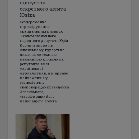
відпусток
секретного агента
Юзіка
Безцеремонне
переслідування
скандальним писакою
Ткачем шановного
народного депутата Юрія
Корявченкова на
іспанському курорті не
лише лягло темною
незмивною плямою на
репутацію всієї
української
журналістики, а й зірвало
найважливішу
геополітичну
спецоперацію президента
Зеленського,
«засвітивши» його
найкращого агента