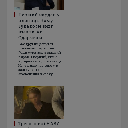
Перший нардеп у
в’язниці: Чому
Гунько не зміг
втекти, як
Одарченко
Вже другий депутат
нинішньої Верховної
Ради отримав реальний
вирок. І перший, який
відправився до в’язниці.
Його взяли під варту в
залі суду після
оголошення вироку
Три мішені НАБУ: