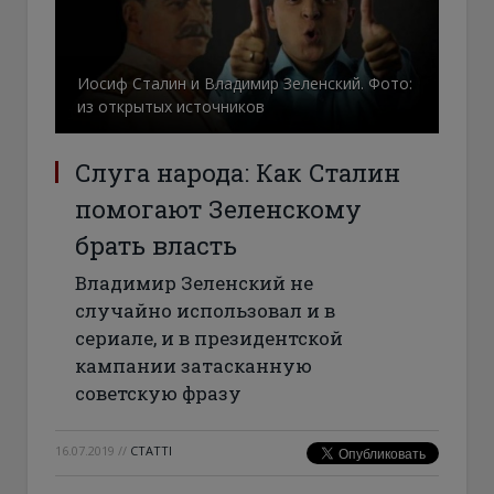
Иосиф Сталин и Владимир Зеленский. Фото:
из открытых источников
Слуга народа: Как Сталин
помогают Зеленскому
брать власть
Владимир Зеленский не
случайно использовал и в
сериале, и в президентской
кампании затасканную
советскую фразу
16.07.2019
//
СТАТТІ