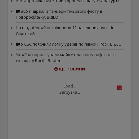
Росія вратила ракетний корабель класу «Каракурт»
ЗСУ підірвали танкери тіньового флоту в
Новоросійську. ВІДЕО
На півдні України звільнено 12 населених пунктів –
Сирський
У СБС пояснили логіку ударів по півночі Росії. ВІДЕО
Україна паралізувала майже половину нафтового
експорту Росії – Reuters
ЩЕ НОВИНИ
Load...
Загрузка...