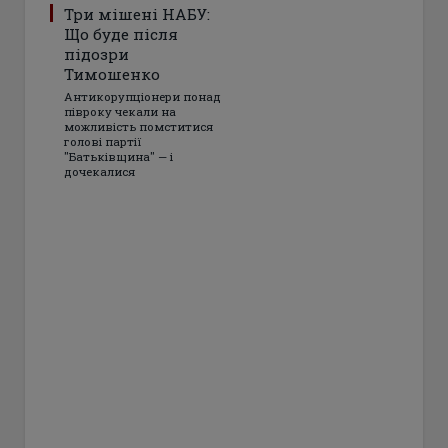
Три мішені НАБУ:
Що буде після
підозри
Тимошенко
Антикорупціонери понад
півроку чекали на
можливість помститися
голові партії
"Батьківщина" — і
дочекалися