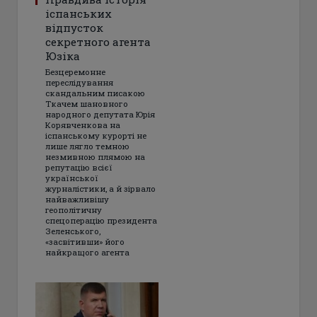
іспанських
відпусток
секретного агента
Юзіка
Безцеремонне
переслідування
скандальним писакою
Ткачем шановного
народного депутата Юрія
Корявченкова на
іспанському курорті не
лише лягло темною
незмивною плямою на
репутацію всієї
української
журналістики, а й зірвало
найважливішу
геополітичну
спецоперацію президента
Зеленського,
«засвітивши» його
найкращого агента