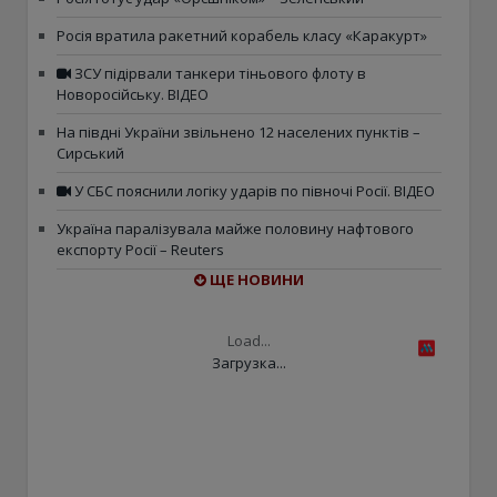
Росія вратила ракетний корабель класу «Каракурт»
ЗСУ підірвали танкери тіньового флоту в
Новоросійську. ВІДЕО
На півдні України звільнено 12 населених пунктів –
Сирський
У СБС пояснили логіку ударів по півночі Росії. ВІДЕО
Україна паралізувала майже половину нафтового
експорту Росії – Reuters
ЩЕ НОВИНИ
Load...
Загрузка...