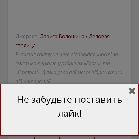
Джерело:
Лариса Волошина / Деловая
столица
Редакція сайту не несе відповідальності за
зміст матеріалів у рубриках «Блоги» та
«Статті». Думка редакції може відрізнятись
від авторської.
Не забудьте поставить
лайк!
Андрей Богдан
Владимир Зеленский
выборы
выборы в Украине
Донбасс