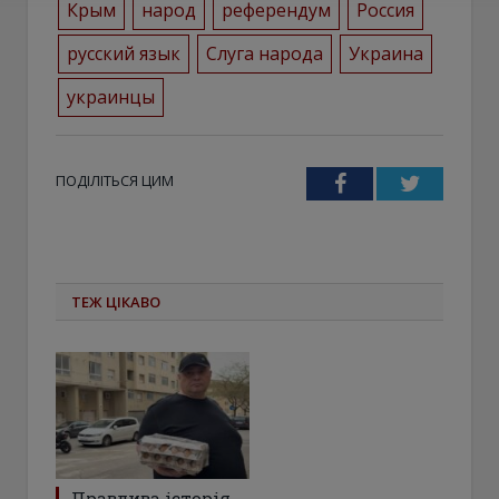
Крым
народ
референдум
Россия
русский язык
Слуга народа
Украина
украинцы
ПОДІЛІТЬСЯ ЦИМ
Facebook
Twitter
ТЕЖ ЦІКАВО
Правдива історія