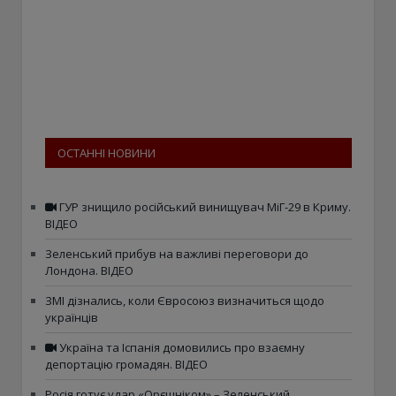
ОСТАННІ НОВИНИ
ГУР знищило російський винищувач МіГ-29 в Криму.
ВІДЕО
Зеленський прибув на важливі переговори до
Лондона. ВІДЕО
ЗМІ дізнались, коли Євросоюз визначиться щодо
українців
Україна та Іспанія домовились про взаємну
депортацію громадян. ВІДЕО
Росія готує удар «Орєшніком» – Зеленський