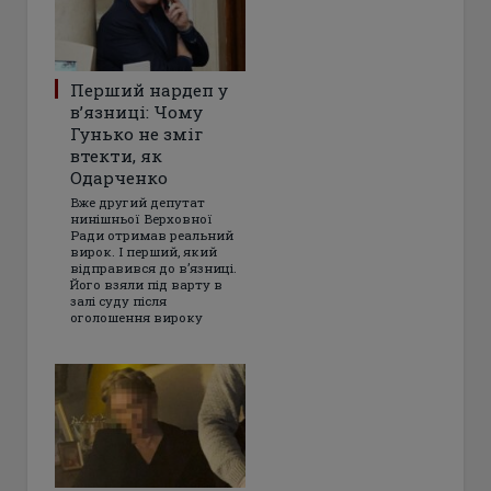
Перший нардеп у
в’язниці: Чому
Гунько не зміг
втекти, як
Одарченко
Вже другий депутат
нинішньої Верховної
Ради отримав реальний
вирок. І перший, який
відправився до в’язниці.
Його взяли під варту в
залі суду після
оголошення вироку