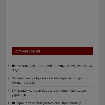
ОСТАННІ НОВИНИ
ГУР знищило російський винищувач МіГ-29 в Криму.
ВІДЕО
Зеленський прибув на важливі переговори до
Лондона. ВІДЕО
ЗМІ дізнались, коли Євросоюз визначиться щодо
українців
Україна та Іспанія домовились про взаємну