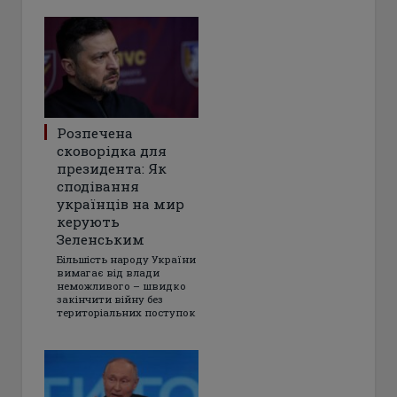
Розпечена
сковорідка для
президента: Як
сподівання
українців на мир
керують
Зеленським
Більшість народу України
вимагає від влади
неможливого – швидко
закінчити війну без
територіальних поступок