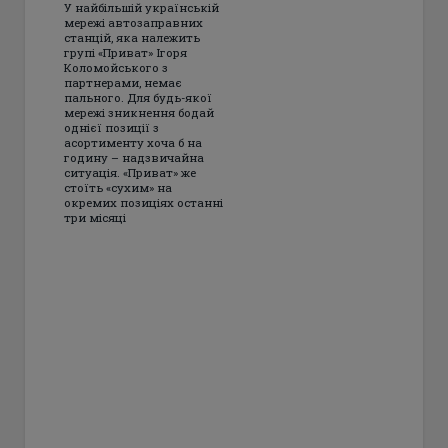
У найбільшій українській
мережі автозаправних
станцій, яка належить
групі «Приват» Ігоря
Коломойського з
партнерами, немає
пального. Для будь-якої
мережі зникнення бодай
однієї позиції з
асортименту хоча б на
годину – надзвичайна
ситуація. «Приват» же
стоїть «сухим» на
окремих позиціях останні
три місяці