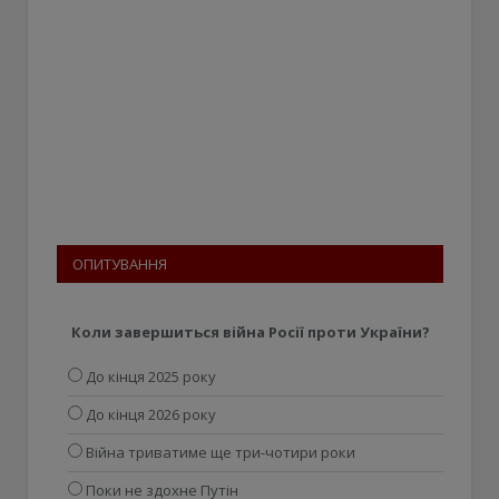
ОПИТУВАННЯ
Коли завершиться війна Росії проти України?
До кінця 2025 року
До кінця 2026 року
Війна триватиме ще три-чотири роки
Поки не здохне Путін