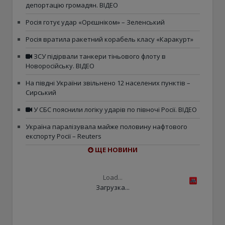
депортацію громадян. ВІДЕО
Росія готує удар «Орєшніком» – Зеленський
Росія вратила ракетний корабель класу «Каракурт»
ЗСУ підірвали танкери тіньового флоту в
Новоросійську. ВІДЕО
На півдні України звільнено 12 населених пунктів –
Сирський
У СБС пояснили логіку ударів по півночі Росії. ВІДЕО
Україна паралізувала майже половину нафтового
експорту Росії – Reuters
ЩЕ НОВИНИ
Load...
Загрузка...