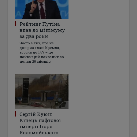
Рейтинг Путіна
впав до мінімуму
за два роки
Частка тих, хто не
довіряє главі Кремля,
зросла до 14% – це
найвищий показник за
понад 20 місяців
Сергій Куюн:
Кінець нафтової
імперії Ігоря
Коломойського