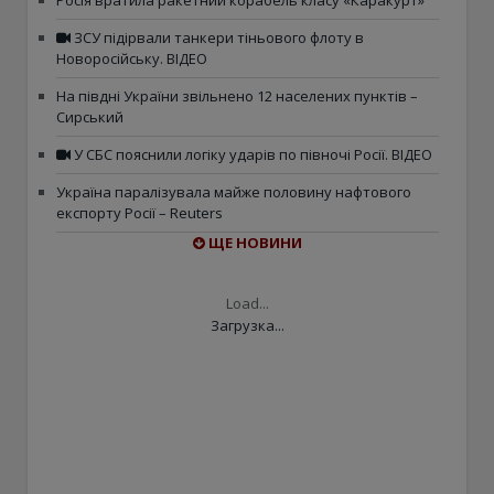
Росія вратила ракетний корабель класу «Каракурт»
ЗСУ підірвали танкери тіньового флоту в
Новоросійську. ВІДЕО
На півдні України звільнено 12 населених пунктів –
Сирський
У СБС пояснили логіку ударів по півночі Росії. ВІДЕО
Україна паралізувала майже половину нафтового
експорту Росії – Reuters
ЩЕ НОВИНИ
Load...
Загрузка...