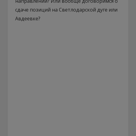
направлении? Или вообще договоримся о
сдаче позиций на Светлодарской дуге или
Авдеевке?