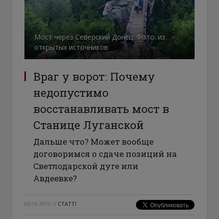
Мост через Северский Донец. Фото: из
открытых источников
Враг у ворот: Почему
недопустимо
восстанавливать мост в
Станице Луганской
Дальше что? Может вообще
договоримся о сдаче позиций на
Светлодарской дуге или
Авдеевке?
06.06.2019
//
СТАТТІ