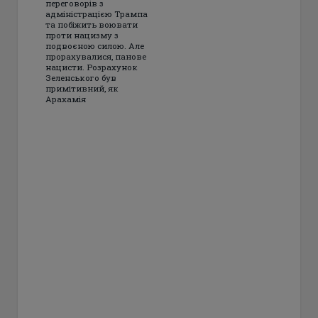
переговорів з
адміністрацією Трампа
та побіжить воювати
проти нацизму з
подвоєною силою. Але
прорахувалися, панове
нацисти. Розрахунок
Зеленського був
примітивний, як
Арахамія