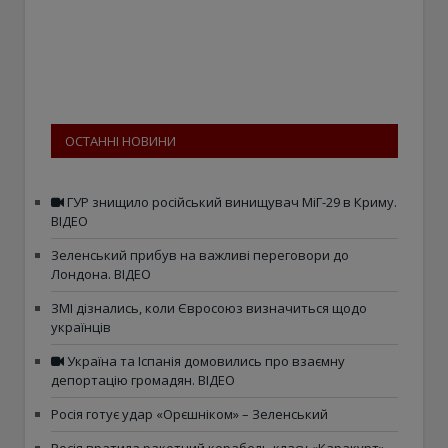
ОСТАННІ НОВИНИ
ГУР знищило російський винищувач МіГ-29 в Криму.
ВІДЕО
Зеленський прибув на важливі переговори до
Лондона. ВІДЕО
ЗМІ дізнались, коли Євросоюз визначиться щодо
українців
Україна та Іспанія домовились про взаємну
депортацію громадян. ВІДЕО
Росія готує удар «Орєшніком» – Зеленський