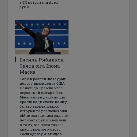
з ЄС розвʼязали йому
руки
Василь Рибников:
Свята зіга Ілона
Маска
Коли в розпал інавгурації
нового президента США
Дональда Трампа його
верховний олігарх Ілон
Маск кинув дещо як дві
краплі води схоже на зігу,
багато заокеанських
яструбів та розпалювачів
війни заходилися радісно
потирати руки, впевнені
в тому, що після такого
красномовного жесту
Росія одразу ж вийде з