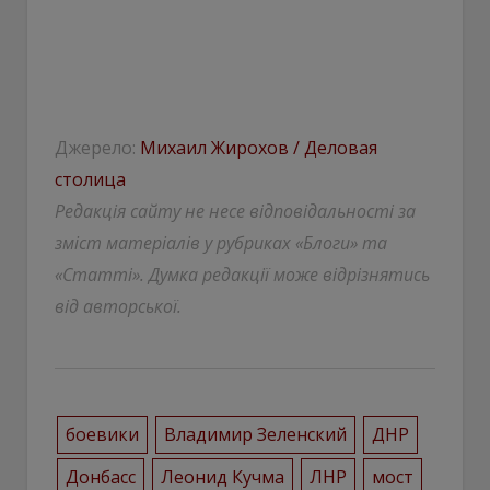
Джерело:
Михаил Жирохов / Деловая
столица
Редакція сайту не несе відповідальності за
зміст матеріалів у рубриках «Блоги» та
«Статті». Думка редакції може відрізнятись
від авторської.
боевики
Владимир Зеленский
ДНР
Донбасс
Леонид Кучма
ЛНР
мост