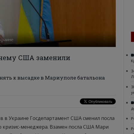
краине
чему США заменили
К
З
Л
нять к высадке в Мариуполе батальона
З
у
д
в в Украине Госдепартамент США сменил посла
Р
о кризис-менеджера. Взамен посла США Мари
Р