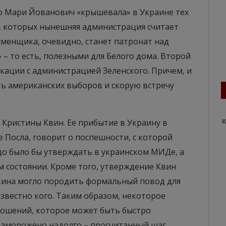
что Мари Йованович «крышевала» в Украине тех
, которых нынешняя администрация считает
сменщика, очевидно, станет патронат над
 то есть, полезными для Белого дома. Второй
кации с администрацией Зеленского. Причем, и
сть американских выборов и скорую встречу
К
Кристины Квин. Ее прибытие в Украину в
е Посла, говорит о поспешности, с которой
до было бы утверждать в украинском МИДе, а
м состоянии. Кроме того, утверждение Квин
на могло породить формальный повод для
звестно кого. Таким образом, некоторое
ношений, которое может быть быстро
заморожено надолго – просчитанный шаг.