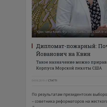
Кристина Квин. Фото: посольства США в У
Дипломат-пожарный: По
Йованович на Квин
Такое назначение можно прирав
Корпуса Морской пехоты США
04.06.2019
//
СТАТТІ
По результатам президентских выборо
– советника реформаторов на жестког