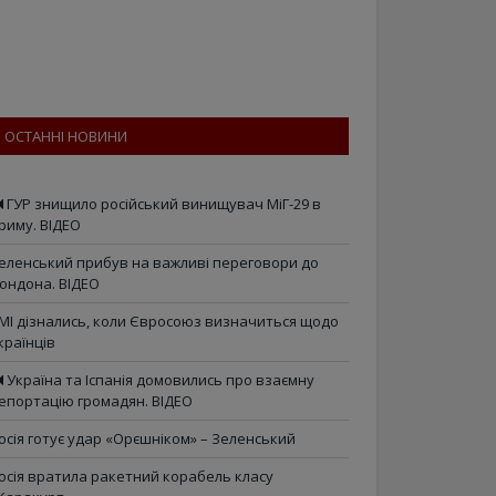
ОСТАННІ НОВИНИ
ГУР знищило російський винищувач МіГ-29 в
риму. ВІДЕО
еленський прибув на важливі переговори до
ондона. ВІДЕО
МІ дізнались, коли Євросоюз визначиться щодо
країнців
Україна та Іспанія домовились про взаємну
епортацію громадян. ВІДЕО
осія готує удар «Орєшніком» – Зеленський
осія вратила ракетний корабель класу