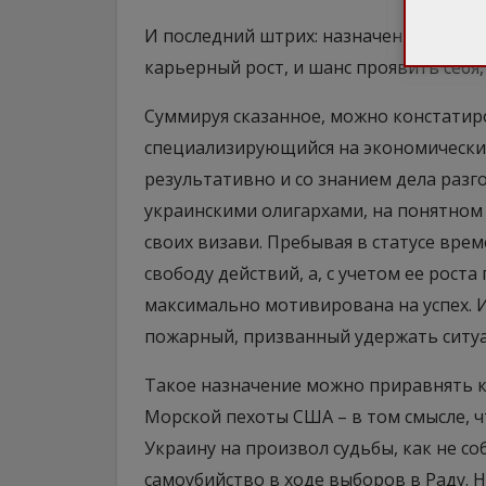
И последний штрих: назначение врем
карьерный рост, и шанс проявить себя,
Суммируя сказанное, можно констатир
специализирующийся на экономических
результативно и со знанием дела разго
украинскими олигархами, на понятном 
своих визави. Пребывая в статусе вр
свободу действий, а, с учетом ее рос
максимально мотивирована на успех. 
пожарный, призванный удержать ситуа
Такое назначение можно приравнять к
Морской пехоты США – в том смысле, ч
Украину на произвол судьбы, как не с
самоубийство в ходе выборов в Раду. 