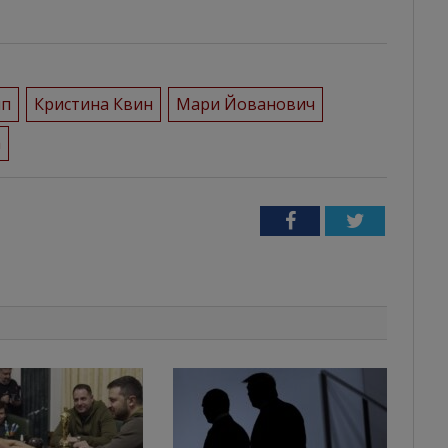
мп
Кристина Квин
Мари Йованович
а
Facebook
Twitter