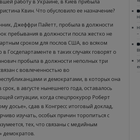
«
шей работу в Украине, в Киев прибыла
истина Квин. Что обусловило ее назначение?
Н
нник, Джеффри Пайетт, пробыла в должности
Н
срок пребывания в должности посла жестко не
–
ндартным сроком для послов США, во всяком
В
о в Госдепартаменте в таких случаях говорят о
анович пробыла в должности неполных три
У
е
связан с вовлеченностью во
еспубликанцами и демократами, в которых она
в срок, в августе нынешнего года, оставалось
ующей ситуации, когда спецпрокурор Роберт
му досье», сдав в Конгресс итоговый доклад,
ирчиво изучать, особых причин торопиться с
зумеется, тех, что связаны с медийным
» демократов.