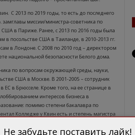
ин. С 2013 по 2019 годы, то есть до последнего
о. замглавы миссии/министра-советника по
США в Париже. Ранее, с 2013 по 2016 годы была
 в посольстве США в Таиланде, в 2010-2013 гг.
ам в Лондоне. С 2008 по 2010 год – директором
вете национальной безопасности Белого дома.
етника по вопросам окружающей среды, науки,
ьстве США в Москве. В 2001-2005 – сотрудник
 ЕС в Брюсселе. Кроме того, на ее странице в
я лоббированием интересов бизнеса в
разование: помимо степени бакалавра по
нтал Колледже у Квин есть и степень магистра
оенном колледже Армии США в Карлайле,
Не забудьте поставить лайк!