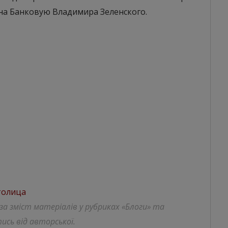
 на Банковую Владимира Зеленского.
толица
 за зміст матеріалів у рубриках «Блоги» та
ись від авторської.