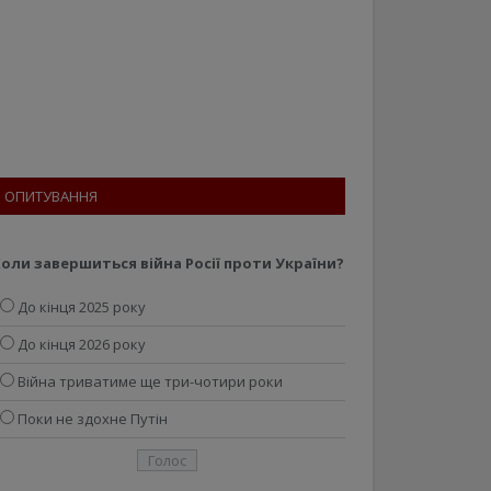
ОПИТУВАННЯ
оли завершиться війна Росії проти України?
До кінця 2025 року
До кінця 2026 року
Війна триватиме ще три-чотири роки
Поки не здохне Путін