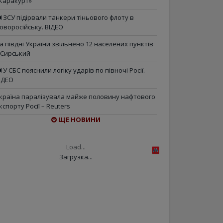
Каракурт»
ЗСУ підірвали танкери тіньового флоту в
оворосійську. ВІДЕО
а півдні України звільнено 12 населених пунктів
 Сирський
У СБС пояснили логіку ударів по півночі Росії.
ІДЕО
країна паралізувала майже половину нафтового
кспорту Росії – Reuters
ЩЕ НОВИНИ
Load...
Загрузка...