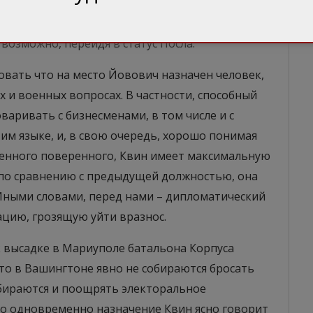
енным поверенным для Квин – очевидный
 возможно, перейдя в статус Посла.
овать что на место Йовович назначен человек,
 и военных вопросах. В частности, способный
варивать с бизнесменами, в том числе и с
им языке, и, в свою очередь, хорошо понимая
еменного поверенного, Квин имеет максимальную
та по сравнению с предыдущей должностью, она
Иными словами, перед нами – дипломатический
цию, грозящую уйти вразнос.
 высадке в Мариуполе батальона Корпуса
то в Вашингтоне явно не собираются бросать
обираются и поощрять электоральное
Но одновременно назначение Квин ясно говорит