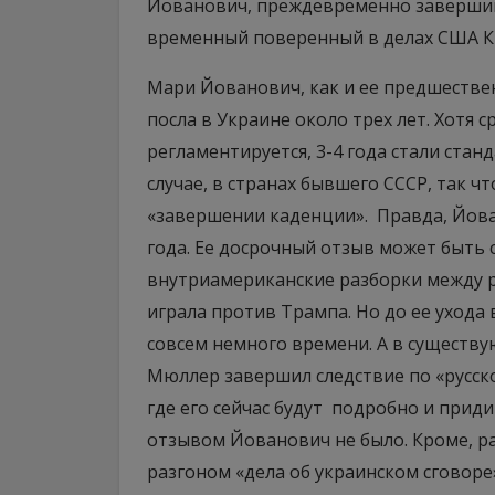
Йованович, преждевременно завершив
временный поверенный в делах США Кр
Мари Йованович, как и ее предшестве
посла в Украине около трех лет. Хотя 
регламентируется, 3-4 года стали ста
случае, в странах бывшего СССР, так чт
«завершении каденции». Правда, Йов
года. Ее досрочный отзыв может быть 
внутриамериканские разборки между р
играла против Трампа. Но до ее ухода 
совсем немного времени. А в существ
Мюллер завершил следствие по «русско
где его сейчас будут подробно и прид
отзывом Йованович не было. Кроме, ра
разгоном «дела об украинском сговоре