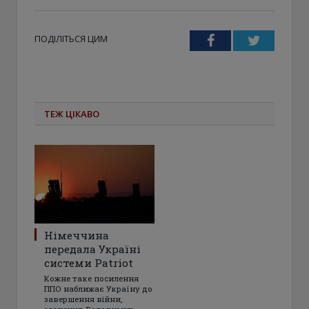
ПОДІЛІТЬСЯ ЦИМ
Facebook
Twitter
ТЕЖ ЦІКАВО
Німеччина
передала Україні
системи Patriot
Кожне таке посилення
ППО наближає Україну до
завершення війни,