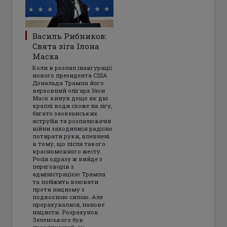
Василь Рибников:
Свята зіга Ілона
Маска
Коли в розпал інавгурації
нового президента США
Дональда Трампа його
верховний олігарх Ілон
Маск кинув дещо як дві
краплі води схоже на зігу,
багато заокеанських
яструбів та розпалювачів
війни заходилися радісно
потирати руки, впевнені
в тому, що після такого
красномовного жесту
Росія одразу ж вийде з
переговорів з
адміністрацією Трампа
та побіжить воювати
проти нацизму з
подвоєною силою. Але
прорахувалися, панове
нацисти. Розрахунок
Зеленського був