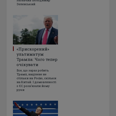
зазначив Володимир
Зеленський
«Прискорений»
ультиматум
Трампа: Чого тепер
очікувати
Все, що зараз робить
Трамп, націлене не
стільки на Росію, скільки
на Китай. І домовленості
з ЄС розвʼязали йому
руки