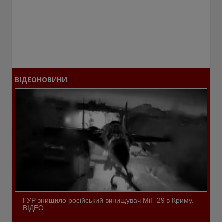
ВІДЕОНОВИНИ
ГУР знищило російський винищувач МіГ-29 в Криму.
ВІДЕО