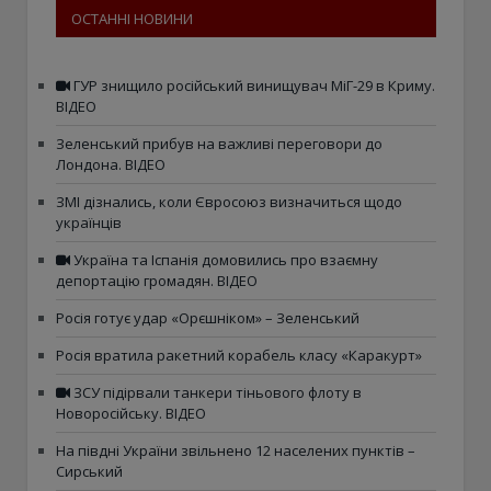
ОСТАННІ НОВИНИ
ГУР знищило російський винищувач МіГ-29 в Криму.
ВІДЕО
Зеленський прибув на важливі переговори до
Лондона. ВІДЕО
ЗМІ дізнались, коли Євросоюз визначиться щодо
українців
Україна та Іспанія домовились про взаємну
депортацію громадян. ВІДЕО
Росія готує удар «Орєшніком» – Зеленський
Росія вратила ракетний корабель класу «Каракурт»
ЗСУ підірвали танкери тіньового флоту в
Новоросійську. ВІДЕО
На півдні України звільнено 12 населених пунктів –
Сирський