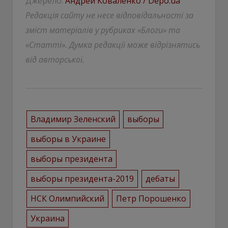
Джерело:
Андрей Коваленко / Depo.ua
Редакція сайту не несе відповідальності за
зміст матеріалів у рубриках «Блоги» та
«Статті». Думка редакції може відрізнятись
від авторської.
Владимир Зеленский
выборы
выборы в Украине
выборы президента
выборы президента-2019
дебаты
НСК Олимпийский
Петр Порошенко
Украина