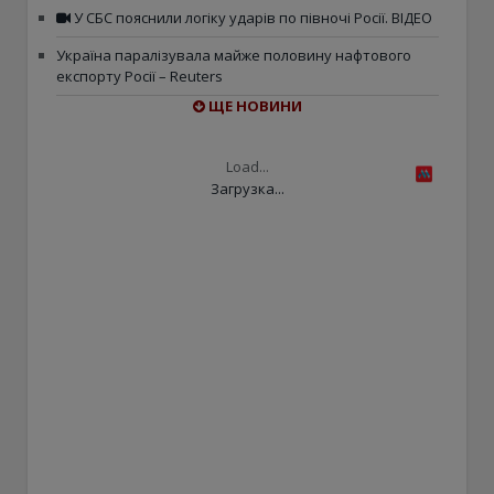
У СБС пояснили логіку ударів по півночі Росії. ВІДЕО
Україна паралізувала майже половину нафтового
експорту Росії – Reuters
ЩЕ НОВИНИ
Load...
Загрузка...