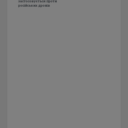
застосовується проти
російських дронів