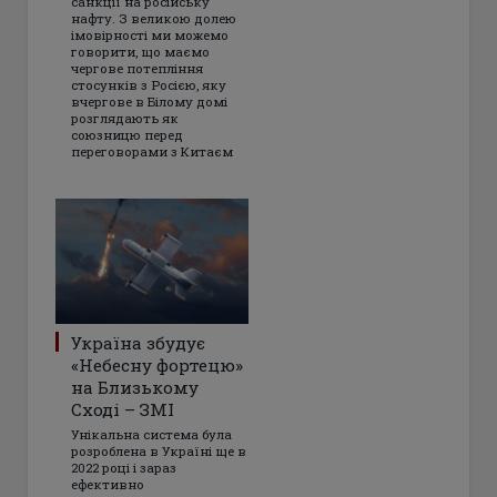
санкції на російську
нафту. З великою долею
імовірності ми можемо
говорити, що маємо
чергове потепління
стосунків з Росією, яку
вчергове в Білому домі
розглядають як
союзницю перед
переговорами з Китаєм
Україна збудує
«Небесну фортецю»
на Близькому
Сході – ЗМІ
Унікальна система була
розроблена в Україні ще в
2022 році і зараз
ефективно