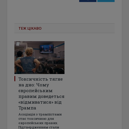
ТЕЖ ЦІКАВО
Токсичність тягне
на дно: Чому
європейським
правим доведеться
«відмиватися» від
Трампа
Асоціація з трампістами
стає токсичною для
європейських правих.
Підтвердженням стали