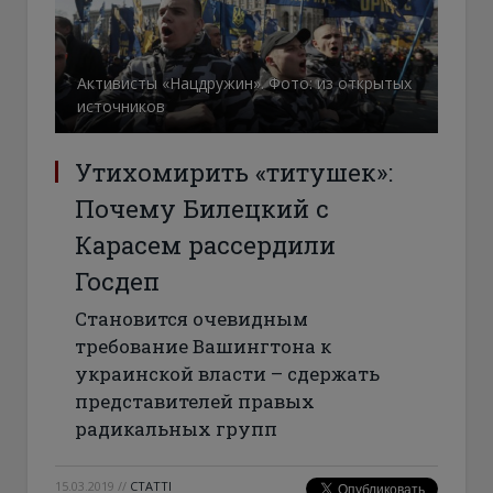
Активисты «Нацдружин». Фото: из открытых
источников
Утихомирить «титушек»:
Почему Билецкий с
Карасем рассердили
Госдеп
Становится очевидным
требование Вашингтона к
украинской власти – сдержать
представителей правых
радикальных групп
15.03.2019
//
СТАТТІ