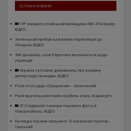
ОСТАННІ НОВИНИ
ГУР знищило російський винищувач МіГ-29 в Криму.
ВІДЕО
Зеленський прибув на важливі переговори до
Лондона. ВІДЕО
ЗМІ дізнались, коли Євросоюз визначиться щодо
українців
Україна та Іспанія домовились про взаємну
депортацію громадян. ВІДЕО
Росія готує удар «Орєшніком» – Зеленський
Росія вратила ракетний корабель класу «Каракурт»
ЗСУ підірвали танкери тіньового флоту в
Новоросійську. ВІДЕО
На півдні України звільнено 12 населених пунктів –
Сирський