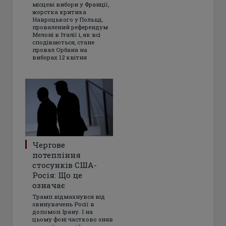
місцеві вибори у Франції,
жорстка критика
Навроцького у Польщі,
провалений референдум
Мелоні в Італії і, як всі
сподіваються, стане
провал Орбана на
виборах 12 квітня
Чергове
потепління
стосунків США-
Росія: Що це
означає
Трамп відмахнувся від
звинувачень Росії в
допомозі Ірану. І на
цьому фоні частково зняв