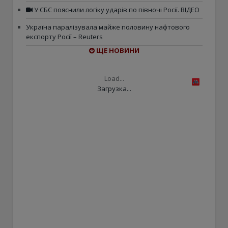
У СБС пояснили логіку ударів по півночі Росії. ВІДЕО
Україна паралізувала майже половину нафтового
експорту Росії – Reuters
ЩЕ НОВИНИ
Load...
Загрузка...