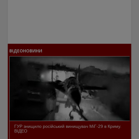
ВІДЕОНОВИНИ
ГУР знищило російський винищувач МіГ-29 в Криму.
ВІДЕО