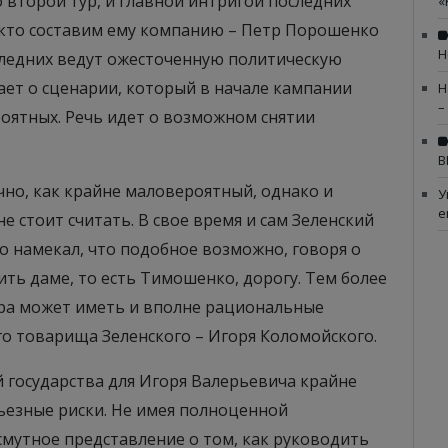
 второй тур, и главной интригой последних
«
, кто составим ему компанию – Петр Порошенко
Н
ледних ведут ожесточенную политическую
нает о сценарии, который в начале кампании
Н
–
роятных. Речь идет о возможном снятии
В
чно, как крайне маловероятный, однако и
У
е
 стоит считать. В свое время и сам Зеленский
о намекал, что подобное возможно, говоря о
ить даме, то есть Тимошенко, дорогу. Тем более
тура может иметь и вполне рациональные
го товарища Зеленского – Игоря Коломойского.
й государства для Игоря Валерьевича крайне
рьезные риски. Не имея полноценной
смутное представление о том, как руководить