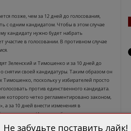
тся позже, чем за 12 дней до голосования,
ть с одним кандидатом. Чтобы в этом случае
му кандидату нужно будет набрать
т участие в голосовании. В противном случае
ся.
ят Зеленский и Тимошенко и за 10 дней до
о снятии своей кандидатуры. Таким образом он
х Тимошенко, поскольку у избирателей просто
оголосовать против единственного кандидата.
ние которого четко регламентировано законом,
», а за 10 дней внести изменения в
 возможности. И тогда избиратель, придя на
 Тимошенко, или сознательно испортить
Не забудьте поставить лайк!