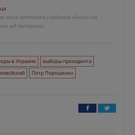
ица
 за зміст матеріалів у рубриках «Блоги» та
ись від авторської.
оры в Украине
выборы президента
ломойский
Петр Порошенко
Facebook
Twitter