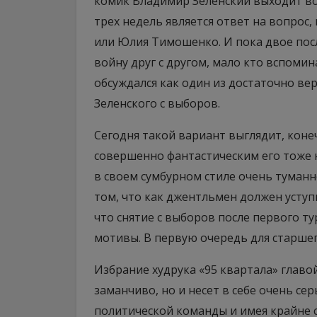
комик Владимир Зеленский выходит во
трех недель является ответ на вопрос
или Юлия Тимошенко. И пока двое пос
войну друг с другом, мало кто вспоми
обсуждался как один из достаточно ве
Зеленского с выборов.
Сегодня такой вариант выглядит, коне
совершенно фантастическим его тоже не
в своем сумбурном стиле очень туманн
том, что как джентльмен должен уступ
что снятие с выборов после первого 
мотивы. В первую очередь для старше
Избрание худрука «95 квартала» главо
заманчиво, но и несет в себе очень се
политической команды и имея крайне 