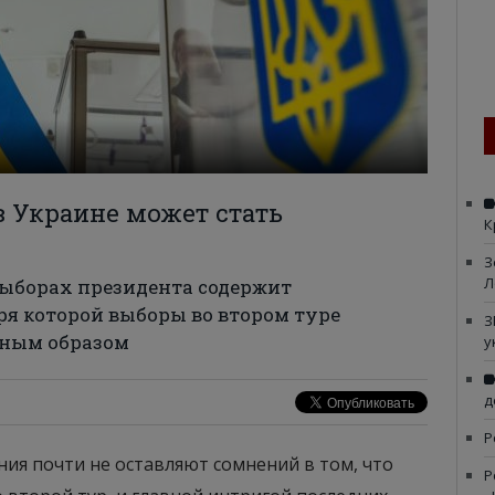
в Украине может стать
К
З
Л
выборах президента содержит
я которой выборы во втором туре
З
ьным образом
у
д
Р
ия почти не оставляют сомнений в том, что
Р