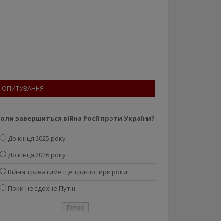
ОПИТУВАННЯ
оли завершиться війна Росії проти України?
До кінця 2025 року
До кінця 2026 року
Війна триватиме ще три-чотири роки
Поки не здохне Путін