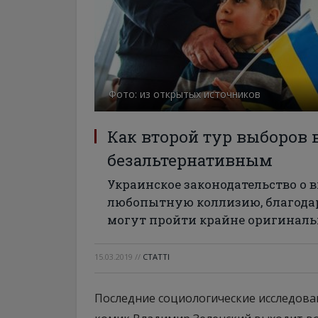
Фото: из открытых источников
Как второй тур выборов 
безальтернативным
Украинское законодательство о 
любопытную коллизию, благодар
могут пройти крайне оригинал
15.03.2019
//
СТАТТІ
Последние социологические исследован