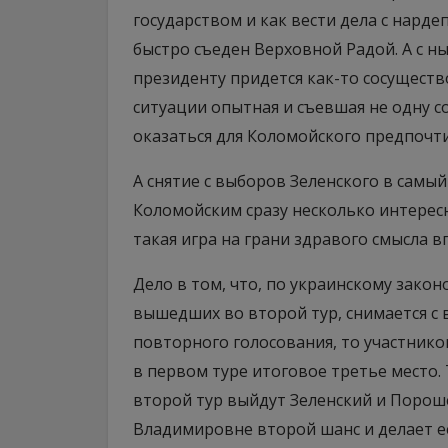
государством и как вести дела с нард
быстро съеден Верховной Радой. А с 
президенту придется как-то сосуществ
ситуации опытная и съевшая не одну 
оказаться для Коломойского предпочт
А снятие с выборов Зеленского в самы
Коломойским сразу несколько интересн
такая игра на грани здравого смысла в
Дело в том, что, по украинскому закон
вышедших во второй тур, снимается с в
повторного голосования, то участнико
в первом туре итоговое третье место.
второй тур выйдут Зеленский и Порош
Владимировне второй шанс и делает е