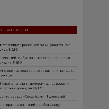
ОСТАННІ НОВИНИ
ГУР знищило російський винищувач МіГ-29 в
риму. ВІДЕО
еленський прибув на важливі переговори до
ондона. ВІДЕО
МІ дізнались, коли Євросоюз визначиться щодо
країнців
Україна та Іспанія домовились про взаємну
епортацію громадян. ВІДЕО
осія готує удар «Орєшніком» – Зеленський
осія вратила ракетний корабель класу