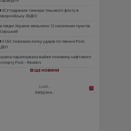
Каракурт»
ЗСУ підірвали танкери тіньового флоту в
оворосійську. ВІДЕО
а півдні України звільнено 12 населених пунктів
 Сирський
У СБС пояснили логіку ударів по півночі Росії.
ІДЕО
країна паралізувала майже половину нафтового
кспорту Росії – Reuters
ЩЕ НОВИНИ
Load...
Загрузка...