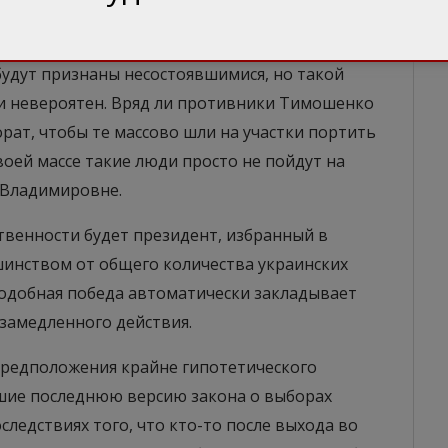
еней окажется больше, чем с голосами за
будут признаны несостоявшимися, но такой
и невероятен. Вряд ли противники Тимошенко
рат, чтобы те массово шли на участки портить
воей массе такие люди просто не пойдут на
 Владимировне.
твенности будет президент, избранный в
инством от общего количества украинских
Подобная победа автоматически закладывает
замедленного действия.
 предположения крайне гипотетического
вшие последнюю версию закона о выборах
следствиях того, что кто-то после выхода во