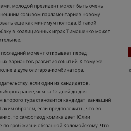
епами, молодой президент может быть очень
нынешним созывом парламентариев новому
овать еще как минимум полгода. В такой
собаку в коалиционных играх Тимошенко может
ительнее.
й последний момент открывает перед
ых вариантов развития событий. К тому же
полне в духе олигарха-комбинатора.
К
одательству, если один из кандидатов,
ыборов ранее, чем за 12 дней до дня
м второго тура становится кандидат, занявший
 Таким образом, если предположить, что во
енко, то самоотвод комика дает Юлии
е по гроб жизни обязанной Коломойскому. Что