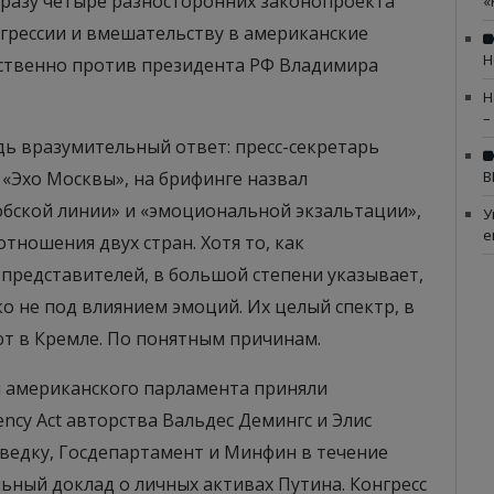
сразу четыре разносторонних законопроекта
«
агрессии и вмешательству в американские
Н
дственно против президента РФ Владимира
Н
–
дь вразумительный ответ: пресс-секретарь
«Эхо Москвы», на брифинге назвал
В
бской линии» и «эмоциональной экзальтации»,
У
е
тношения двух стран. Хотя то, как
представителей, в большой степени указывает,
 не под влиянием эмоций. Их целый спектр, в
ют в Кремле. По понятным причинам.
 американского парламента приняли
ency Act авторства Вальдес Демингс и Элис
ведку, Госдепартамент и Минфин в течение
льный доклад о личных активах Путина. Конгресс