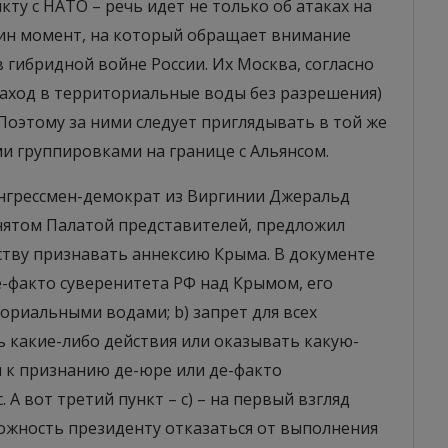
у с НАТО – речь идет не только об атаках на
дин момент, на который обращает внимание
в гибридной войне России. Их Москва, согласно
заход в территориальные воды без разрешения)
Поэтому за ними следует приглядывать в той же
ми группировками на границе с Альянсом.
онгрессмен-демократ из Виргинии Джеральд
нятом Палатой представителей, предложил
тву признавать аннексию Крыма. В документе
де-факто суверенитета РФ над Крымом, его
риальными водами; b) запрет для всех
какие-либо действия или оказывать какую-
 к признанию де-юре или де-факто
 А вот третий пункт – c) – на первый взгляд
можность президенту отказаться от выполнения