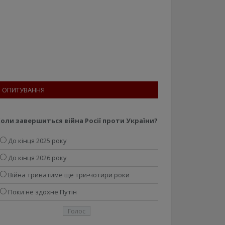
ОПИТУВАННЯ
оли завершиться війна Росії проти України?
До кінця 2025 року
До кінця 2026 року
Війна триватиме ще три-чотири роки
Поки не здохне Путін