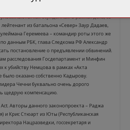
олюция касается не только Путина, но и его
ловлена ассигнованиями из «центра», – главы
упоминаются как осужденный в рамках дела, со
 лейтенант из батальона «Север» Заур Дадаев,
Сулеймана Геремеева – командир роты этого же
 по данным РБК, глава Следкома РФ Александр
ать постановление о предъявлении обвинений.
гам расследования Госдепартамент и Минфин
х к убийству Немцова в рамках «Акта
е было оказано собственно Кадырову.
 лидера Чечни буквально очень дорого
ть щедрую компенсацию.
 Act. Авторы данного законопроекта – Раджа
) и Крис Стюарт из Юты (Республиканская
иректора Нацразведки, госсекретаря и