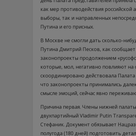
день Палата представителей приняла 
как мер противодействия российской 
выборы, так и направленных непосре
Путина и его присных.
В Москве не смогли дать сколько-нибу
Путина Дмитрий Песков, как сообщает 
законопроекты продолжением «русофо
которые, мол, негативно повлияют на о
скоординировано действовала Палата 
что законопроекты принимались далеко
смысле эмоций, сейчас явно пережива
Причина первая. Члены нижней палаты
двухпартийный Vladimir Putin Transpar
Стефаник. Документ обязывает Нацраз
полугода (180 дней) подготовить дета