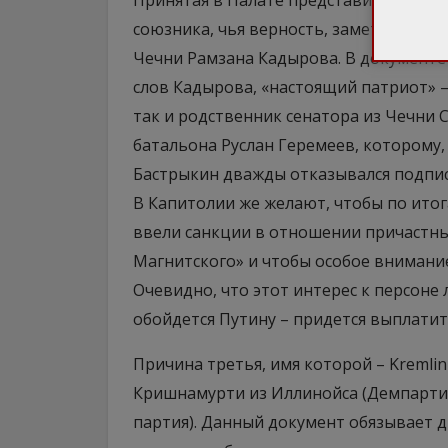
Принятая в Палате представителей рез
союзника, чья верность, заметим, обус
Чечни Рамзана Кадырова. В документе 
слов Кадырова, «настоящий патриот» –
так и родственник сенатора из Чечни 
батальона Руслан Геремеев, которому,
Бастрыкин дважды отказывался подпис
В Капитолии же желают, чтобы по ито
ввели санкции в отношении причастны
Магнитского» и чтобы особое внимани
Очевидно, что этот интерес к персоне
обойдется Путину – придется выплати
Причина третья, имя которой – Kremlin
Кришнамурти из Иллинойса (Демпартия
партия). Данный документ обязывает д