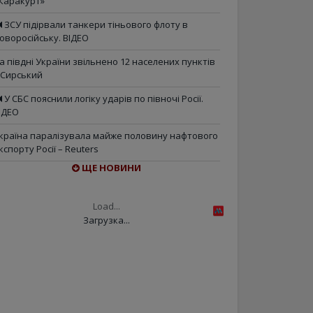
Каракурт»
ЗСУ підірвали танкери тіньового флоту в
оворосійську. ВІДЕО
а півдні України звільнено 12 населених пунктів
 Сирський
У СБС пояснили логіку ударів по півночі Росії.
ІДЕО
країна паралізувала майже половину нафтового
кспорту Росії – Reuters
ЩЕ НОВИНИ
Load...
Загрузка...