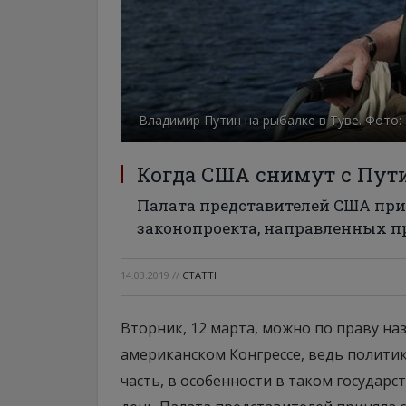
Владимир Путин на рыбалке в Туве. Фото:
Когда США снимут с Пут
Палата представителей США пр
законопроекта, направленных п
14.03.2019
//
СТАТТІ
Вторник, 12 марта, можно по праву на
американском Конгрессе, ведь политик
часть, в особенности в таком государст