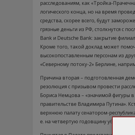
расследованиям, как «Тройка-Прачечная
логического конца, но на время прове
средства, скорее всего, будут заморо
грязные деньги из РФ, столкнутся с по
Bank и Deutsche Bank: закрытие филиа
Кроме того, такой доклад может помоч
высокопоставленным персонам из друг
«Северному потоку-2» Берлине, наприм
Причина вторая – подготовленная де
резолюция с призывом провести рассл
Бориса Немцова – «значимой фигуры в
правительстве Владимира Путина». Кст
верхнюю палату сенатором-республикан
е. на четвертую годовщину убийства 