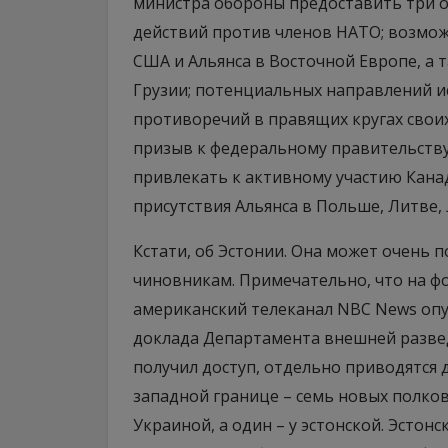
министра обороны предоставить три о
действий против членов НАТО; возмож
США и Альянса в Восточной Европе, а
Грузии; потенциальных направлений и
противоречий в правящих кругах свои
призыв к федеральному правительств
привлекать к активному участию Кана
присутствия Альянса в Польше, Литве, 
Кстати, об Эстонии. Она может очень
чиновникам. Примечательно, что на ф
американский телеканал NBC News опу
доклада Департамента внешней разведк
получил доступ, отдельно приводятся
западной границе – семь новых полков
Украиной, а один – у эстонской. Эстон