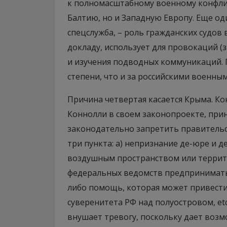
к полномасштабному военному конфликт
Балтию, но и Западную Европу. Еще о
спецслужба, – роль гражданских судов 
докладу, использует для провокаций (
и изучения подводных коммуникаций. 
степени, что и за российскими военны
Причина четвертая касается Крыма. К
Коннолли в своем законопроекте, при
законодательно запретить правительс
три пункта: а) непризнание де-юре и 
воздушным пространством или террито
федеральных ведомств предпринимать 
либо помощь, которая может привести
суверенитета РФ над полуостровом, etc.
внушает тревогу, поскольку дает воз