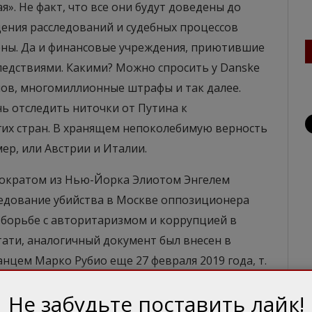
». Не факт, что все они будут доведены до
дения расследований и судебных процессов
жены. Да и финансовые учреждения, приютившие
следствиями. Какими? Можно спросить у Danske
лов, многомиллионные штрафы и так далее.
ь отследить ниточки от Путина к
их стран. В хранящем непоколебимую верность
ер, или Австрии и Италии.
мократом из Нью-Йорка Элиотом Энгелем
едование убийства в Москве оппозиционера
 борьбе с авторитаризмом и коррупцией в
ати, аналогичный документ был внесен в
цем Марко Рубио еще 27 февраля 2019 года, т.
оппозиционера.
Не забудьте поставить лайк!