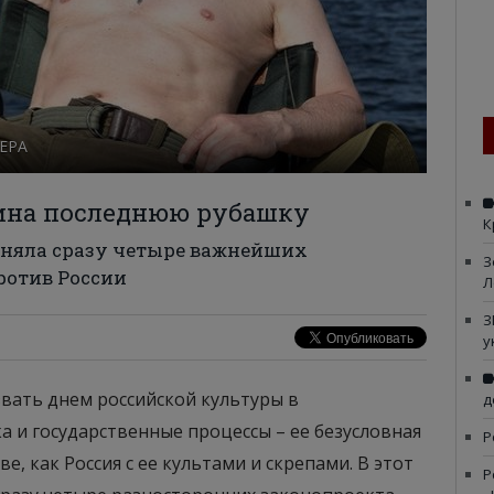
 ЕРА
ина последнюю рубашку
К
иняла сразу четыре важнейших
З
ротив России
Л
З
у
звать днем российской культуры в
д
а и государственные процессы – ее безусловная
Р
ве, как Россия с ее культами и скрепами. В этот
Р