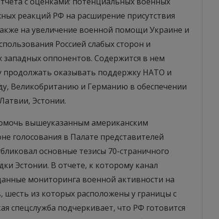
тчета с оценками: потенциальных военных
ных реакций РФ на расширение присутствия
 также на увеличение военной помощи Украине и
спользования Россией слабых сторон и
х западных оппонентов. Содержится в нем
у продолжать оказывать поддержку НАТО и
ду, Великобританию и Германию в обеспечении
Латвии, Эстонии.
 помочь вышеуказанным американским
оне голосования в Палате представителей
бликовал основные тезисы 70-страничного
и Эстонии. В отчете, к которому канал
 данные мониторинга военной активности на
, шесть из которых расположены у границы с
ская спецслужба подчеркивает, что РФ готовится