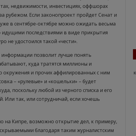
четах, недвижимости, инвестициях, оффшорах
 за рубежом. Если законопроект пройдет Сенат и
 уже в сентябре-октябре можно ожидать весьма
ко идущими последствиями в виде прикрытия
о не удостоился такой «чести».
й информации позволит лучше понять
абатывают, куда тратятся миллионы и
го окружения и прочих аффилированных с ним
К
усовка – «рулевые» и «кошельки» – будет
уда, поскольку любой из черного списка и его
. Или так, или сотрудничай, если хочешь
о на Кипре, возможно открытие дел, к примеру,
вскрываемыми благодаря таким журналистским