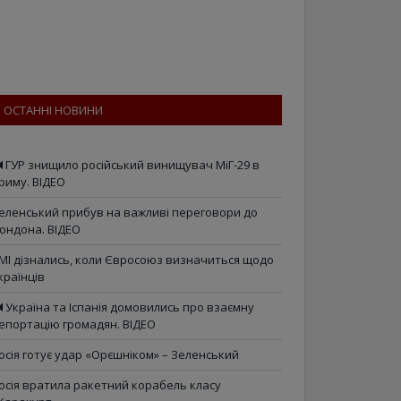
ОСТАННІ НОВИНИ
ГУР знищило російський винищувач МіГ-29 в
риму. ВІДЕО
еленський прибув на важливі переговори до
ондона. ВІДЕО
МІ дізнались, коли Євросоюз визначиться щодо
країнців
Україна та Іспанія домовились про взаємну
епортацію громадян. ВІДЕО
осія готує удар «Орєшніком» – Зеленський
осія вратила ракетний корабель класу