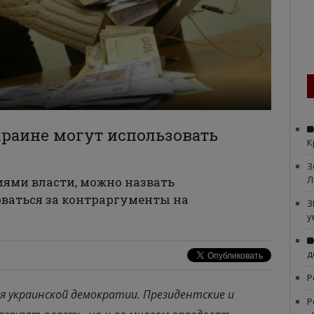
краине могут использовать
К
З
Л
виями власти, можно назвать
оваться за контраргументы на
З
у
д
Р
 украинской демократии. Президентские и
Р