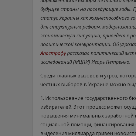
парламентские выборы не только переза
будущее страны на последующие годы. 
статус Украины как жизнеспособного г
для структурных реформ, модернизации
экономическую ситуацию, приведет к р
политической конфронтации. Об угроза
Апострофу
рассказал политический экс
исследований (МЦПИ) Игорь Петренко.
Среди главных вызовов и угроз, котор
честных выборов в Украине можно выд
1. Использование государственного б
избирателей. Этот процесс может осущ
повышения минимальных заработной п
социальной помощи, финансирования 
выделения миллиарда гривен новоиспе