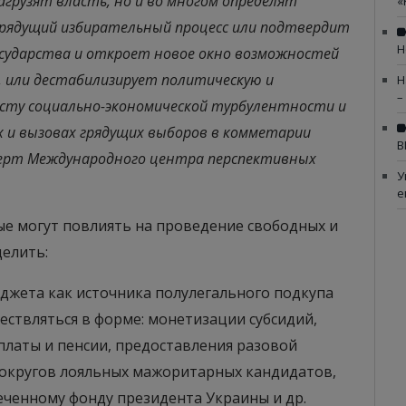
грузят власть, но и во многом определят
«
Грядущий избирательный процесс или подтвердит
Н
осударства и откроет новое окно возможностей
, или дестабилизирует политическую и
Н
–
осту социально-экономической турбулентности и
х и вызовах грядущих выборов в комметарии
В
перт Международного центра перспективных
У
е
ые могут повлиять на проведение свободных и
елить:
юджета как источника полулегального подкупа
ествляться в форме: монетизации субсидий,
латы и пенсии, предоставления разовой
округов лояльных мажоритарных кандидатов,
ченному фонду президента Украины и др.