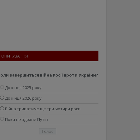
ОПИТУВАННЯ
оли завершиться війна Росії проти України?
До кінця 2025 року
До кінця 2026 року
Війна триватиме ще три-чотири роки
Поки не здохне Путін