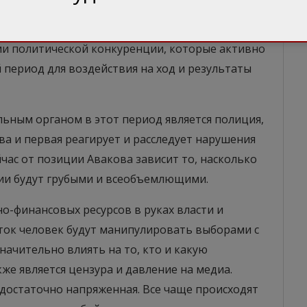
ой прокуратуры Украины как институтов
 оппонентов. Правоохранительные органы до
ами политической конкуренции, которые активно
период для воздействия на ход и результаты
ным органом в этот период является полиция,
ва и первая реагирует и расследует нарушения
час от позиции Авакова зависит то, насколько
ии будут грубыми и всеобъемлющими.
о-финансовых ресурсов в руках власти и
сяток человек будут манипулировать выборами с
ачительно влиять на то, кто и какую
же является цензура и давление на медиа.
 достаточно напряженная. Все чаще происходят