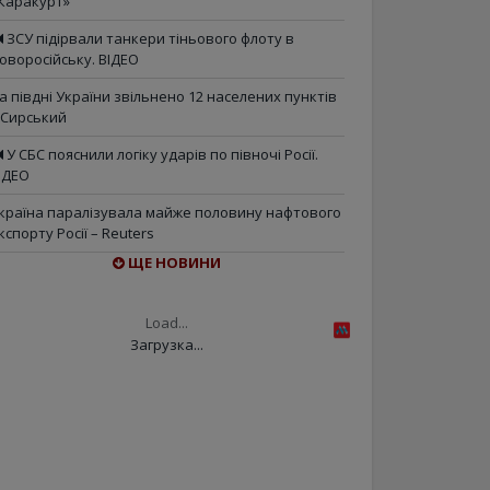
Каракурт»
ЗСУ підірвали танкери тіньового флоту в
оворосійську. ВІДЕО
а півдні України звільнено 12 населених пунктів
 Сирський
У СБС пояснили логіку ударів по півночі Росії.
ІДЕО
країна паралізувала майже половину нафтового
кспорту Росії – Reuters
ЩЕ НОВИНИ
Load...
Загрузка...