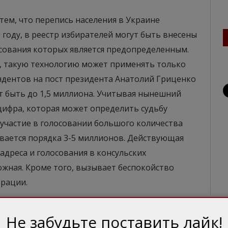
 тем, что перепись населения в Украине
 году, в реестр избирателей могут быть внесены
сования которых является предопределенным.
, такую технологию может применять только
ндентов на пост президента Анатолий Гриценко
т быть до 1,5 миллиона. Учитывая нынешний
 цифра, которая может определить судьбу
еучастие в голосовании большого количества
вается порядка 3-5 миллионов. Действующая
дреса и голосования в консульских
ожная. Кроме того, вызывает беспокойство
ерации.
ресурса. Привлечение органов государственной
Не забудьте поставить лайк!
 полиции, Службы безопасности Украины,