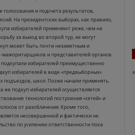
се голосования и подсчета результатов,
сий. На президентских выборах, как правило,
купа избирателей применяют реже, чем на
орьбу за выход во второй тур, ее могут
дкуп может быть почти незаметным и
ов-мажоритарщиков и представителей органов
ки подкупали избирателей преимущественно
одкуп избирателей в виде «предвыборных»
К
х подъездов, школ. Позже начали применять
а же подкуп избирателей осуществляется
твование технологий построения «сетей» и
олосов от разоблачения. Кроме того,
является несовершенной и фактически не
ельство по усилению ответственности пока