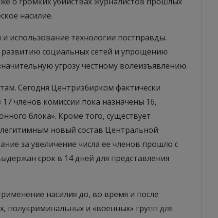
уже о громких убийствах журналистов прошлых
еское насилие.
й и использование технологии постправды.
я развитию социальных сетей и упрощению
 значительную угрозу честному волеизъявлению.
там. Сегодня Центризбирком фактически
 17 членов комиссии пока назначены 16,
нного блока». Кроме того, существует
нелегитимным новый состав Центральной
ание за увеличение числа ее членов прошло с
ыдержан срок в 14 дней для представления
Применение насилия до, во время и после
, полукриминальных и «военных» групп для