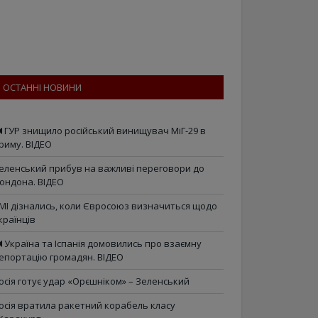
ОСТАННІ НОВИНИ
ГУР знищило російський винищувач МіГ-29 в
риму. ВІДЕО
еленський прибув на важливі переговори до
ондона. ВІДЕО
МІ дізнались, коли Євросоюз визначиться щодо
країнців
Україна та Іспанія домовились про взаємну
епортацію громадян. ВІДЕО
осія готує удар «Орєшніком» – Зеленський
осія вратила ракетний корабель класу