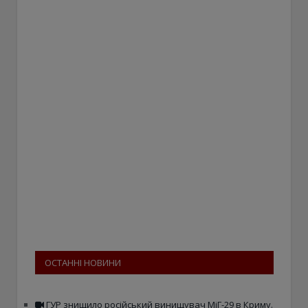
ОСТАННІ НОВИНИ
ГУР знищило російський винищувач МіГ-29 в Криму.