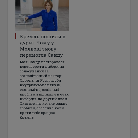
Кремль пошили в
дурні: Чому у
Молдові знову
перемогла Санду
Мая Санду постаралася
перетворити вибори на
голосування за
геополітичний вектор:
Європа чи Росія, щоби
внутрішньополітичні,
економічні, соціальні
проблеми відійшли в очах
виборців на другий план.
Сказати легко, але важко
зробити, особливо коли
проти тебе працює
Кремль