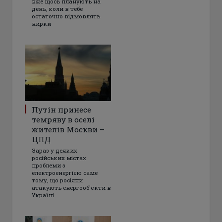
вже щось планують на
день, коли в тебе
остаточно відмовлять
нирки
Путін принесе
темряву в оселі
жителів Москви –
ЦПД
Зараз у деяких
російських містах
проблеми з
електроенергією саме
тому, що росіяни
атакують енергооб'єкти в
Україні