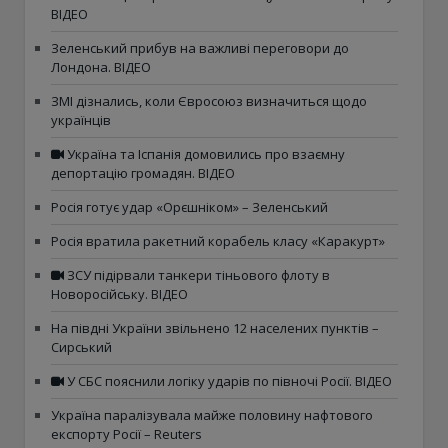
ВІДЕО
Зеленський прибув на важливі переговори до
Лондона. ВІДЕО
ЗМІ дізнались, коли Євросоюз визначиться щодо
українців
Україна та Іспанія домовились про взаємну
депортацію громадян. ВІДЕО
Росія готує удар «Орєшніком» – Зеленський
Росія вратила ракетний корабель класу «Каракурт»
ЗСУ підірвали танкери тіньового флоту в
Новоросійську. ВІДЕО
На півдні України звільнено 12 населених пунктів –
Сирський
У СБС пояснили логіку ударів по півночі Росії. ВІДЕО
Україна паралізувала майже половину нафтового
експорту Росії – Reuters