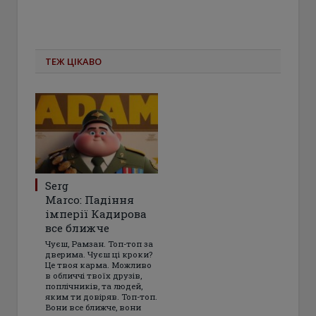
ТЕЖ ЦІКАВО
Serg
Marco: Падіння
імперії Кадирова
все ближче
Чуєш, Рамзан. Топ-топ за
дверима. Чуєш ці кроки?
Це твоя карма. Можливо
в обличчі твоїх друзів,
поплічників, та людей,
яким ти довіряв. Топ-топ.
Вони все ближче, вони