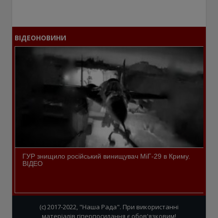
ВІДЕОНОВИНИ
ГУР знищило російський винищувач МіГ-29 в Криму.
ВІДЕО
(c) 2017-2022, "Наша Рада". При використанні
матеріалів гіперпосилання є обов'язковим!