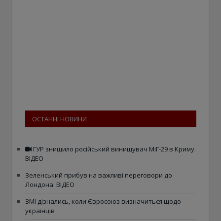
ОСТАННІ НОВИНИ
ГУР знищило російський винищувач МіГ-29 в Криму.
ВІДЕО
Зеленський прибув на важливі переговори до
Лондона. ВІДЕО
ЗМІ дізнались, коли Євросоюз визначиться щодо
українців