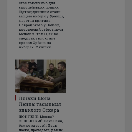
стає токсичною для
європейських правих.
Підтвердженням стали
місцеві вибори у Франції,
жорстка критика
Навроцького у Польщі,
провалений референдум
Мелоні в Італії і, як всі
сподіваються, стане
провал Орбана на
виборах 12 квітня
Плівки Шона
Пенна: таємниця
зниклого Оскара
ШОН ПЕНН: Можна?
ЗЕЛЕНСЬКИЙ: Пане Пенн,
бажаю здоров’я! Будь
ласка, проходьте, у мене