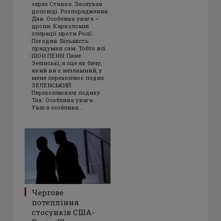
зараз Ставка. Заслухав
доповіді. Розпорядження.
Дав. Особлива увага –
дрони. Карколомні
операції проти Росії.
Погодив. Більшість
придумав сам. Тобто всі.
ШОН ПЕНН: Пане
Зелінські, я оце як бачу,
який ви є незламний, у
мене перехоплює подих.
ЗЕЛЕНСЬКИЙ:
Перехоплювачі подиху.
Так. Особлива увага.
Увага особлива...
Чергове
потепління
стосунків США-