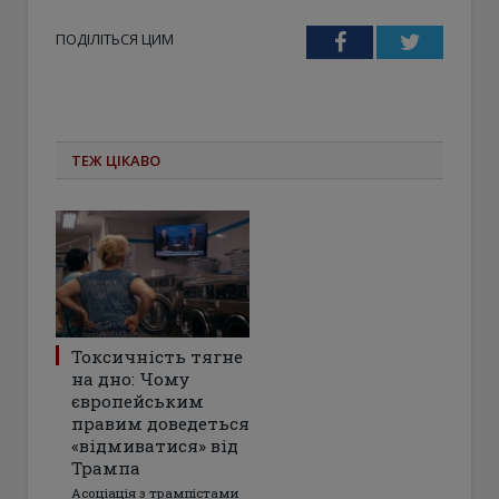
ПОДІЛІТЬСЯ ЦИМ
Facebook
Twitter
ТЕЖ ЦІКАВО
Токсичність тягне
на дно: Чому
європейським
правим доведеться
«відмиватися» від
Трампа
Асоціація з трампістами