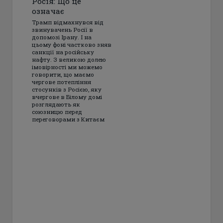
Росія: Що це
означає
Трамп відмахнувся від
звинувачень Росії в
допомозі Ірану. І на
цьому фоні частково зняв
санкції на російську
нафту. З великою долею
імовірності ми можемо
говорити, що маємо
чергове потепління
стосунків з Росією, яку
вчергове в Білому домі
розглядають як
союзницю перед
переговорами з Китаєм