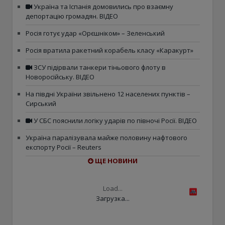
Україна та Іспанія домовились про взаємну
депортацію громадян. ВІДЕО
Росія готує удар «Орєшніком» – Зеленський
Росія вратила ракетний корабель класу «Каракурт»
ЗСУ підірвали танкери тіньового флоту в
Новоросійську. ВІДЕО
На півдні України звільнено 12 населених пунктів –
Сирський
У СБС пояснили логіку ударів по півночі Росії. ВІДЕО
Україна паралізувала майже половину нафтового
експорту Росії – Reuters
ЩЕ НОВИНИ
Load...
Загрузка...