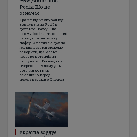
стосунків США-
Росія: Що це
означає
Трамп відмахнувся від
звинувачень Росії в
допомозі Ірану. І на
цьому фоні частково зняв
санкції на російську
нафту. З великою долею
імовірності ми можемо
говорити, що маємо
чергове потепління
стосунків з Росією, яку
вчергове в Білому домі
розглядають як
союзницю перед
переговорами з Китаєм
Україна збудує