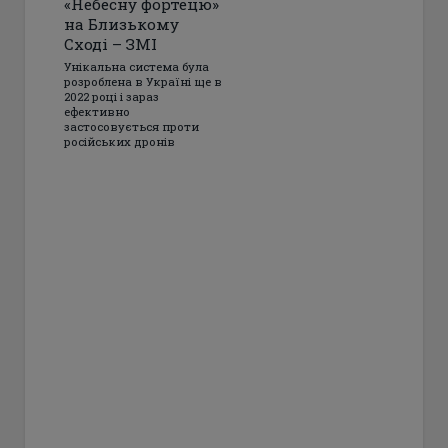
«Небесну фортецю»
на Близькому
Сході – ЗМІ
Унікальна система була
розроблена в Україні ще в
2022 році і зараз
ефективно
застосовується проти
російських дронів