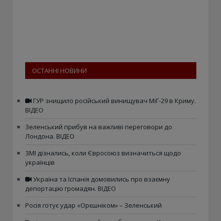
ОСТАННІ НОВИНИ
ГУР знищило російський винищувач МіГ-29 в Криму.
ВІДЕО
Зеленський прибув на важливі переговори до
Лондона. ВІДЕО
ЗМІ дізнались, коли Євросоюз визначиться щодо
українців
Україна та Іспанія домовились про взаємну
депортацію громадян. ВІДЕО
Росія готує удар «Орєшніком» – Зеленський