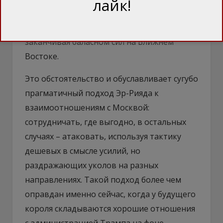
лайк!
сталкиваются по массе вопросов, начиная
от религиозной политики на Кавказе и
заканчивая баласном сил на Ближнем
Востоке.
Это обстоятельство и обуславливает сугубо
прагматичный подход Эр-Рияда к
взаимоотношениям с Москвой:
сотрудничать, где выгодно, в остальных
случаях – атаковать, используя тактику
дешевых в смысле усилий, но
раздражающих уколов на разных
направлениях. Такой подход более чем
оправдан именно сейчас, когда у будущего
короля складываются хорошие отношения
с администрацией Трампа на фоне