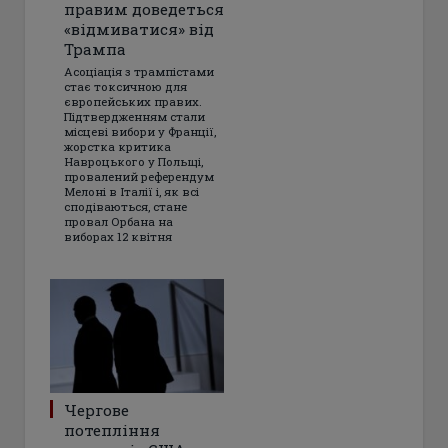
правим доведеться
«відмиватися» від
Трампа
Асоціація з трампістами
стає токсичною для
європейських правих.
Підтвердженням стали
місцеві вибори у Франції,
жорстка критика
Навроцького у Польщі,
провалений референдум
Мелоні в Італії і, як всі
сподіваються, стане
провал Орбана на
виборах 12 квітня
Чергове
потепління