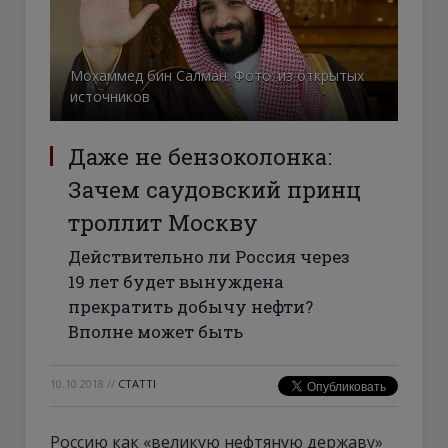
Мохаммед бин Салман. Фото: из открытых
источников
Даже не бензоколонка:
Зачем саудовский принц
троллит Москву
Действительно ли Россия через
19 лет будет вынуждена
прекратить добычу нефти?
Вполне может быть
10.10.2018
//
СТАТТІ
Россию как «великую нефтяную державу»