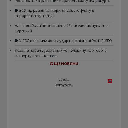
Росія вратила ракетний корабель класу «Каракурт»
ЗСУ підірвали танкери тіньового флоту в
Новоросійську. ВІДЕО
На півдні України звільнено 12 населених пунктів –
Сирський
У СБС пояснили логіку ударів по півночі Росії. ВІДЕО
Україна паралізувала майже половину нафтового
експорту Росії – Reuters
ЩЕ НОВИНИ
Load...
Загрузка...