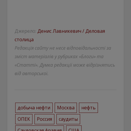
Джерело:
Денис Лавникевич / Деловая
столица
Редакція сайту не несе відповідальності за
зміст матеріалів у рубриках «Блоги» та
«Статті». Думка редакції може відрізнятись
від авторської.
добыча нефти
Москва
нефть
ОПЕК
Россия
саудиты
Саудовская Аравия
США