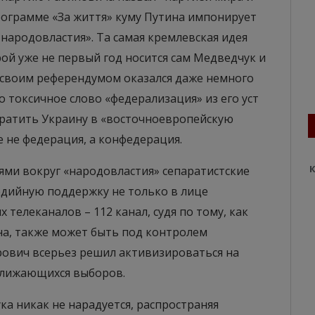
программе «За життя» куму Путина импонирует
народовластия». Та самая кремлевская идея
ой уже не первый год носится сам Медведчук и
о своим референдумом оказался даже немного
о токсичное слово «федерализация» из его уст
евратить Украину в «восточноевропейскую
не федерация, а конфедерация.
К
ми вокруг «народовластия» сепаратистские
дийную поддержку не только в лице
телеканалов – 112 канал, судя по тому, как
на, также может быть под контролем
ович всерьез решил активизироваться на
ближающихся выборов.
а никак не нарадуется, распространяя