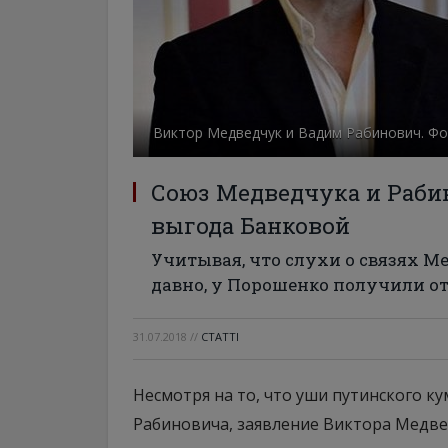
Виктор Медведчук и Вадим Рабинович. Фо
Союз Медведчука и Раби
выгода Банковой
Учитывая, что слухи о связях М
давно, у Порошенко получили о
31.07.2018
//
СТАТТІ
Несмотря на то, что уши путинского к
Рабиновича, заявление Виктора Медве