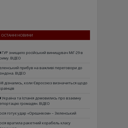
ОСТАННІ НОВИНИ
ГУР знищило російський винищувач МіГ-29 в
риму. ВІДЕО
еленський прибув на важливі переговори до
ондона. ВІДЕО
МІ дізнались, коли Євросоюз визначиться щодо
країнців
Україна та Іспанія домовились про взаємну
епортацію громадян. ВІДЕО
осія готує удар «Орєшніком» – Зеленський
осія вратила ракетний корабель класу