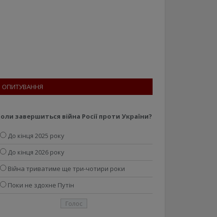
ОПИТУВАННЯ
оли завершиться війна Росії проти України?
До кінця 2025 року
До кінця 2026 року
Війна триватиме ще три-чотири роки
Поки не здохне Путін