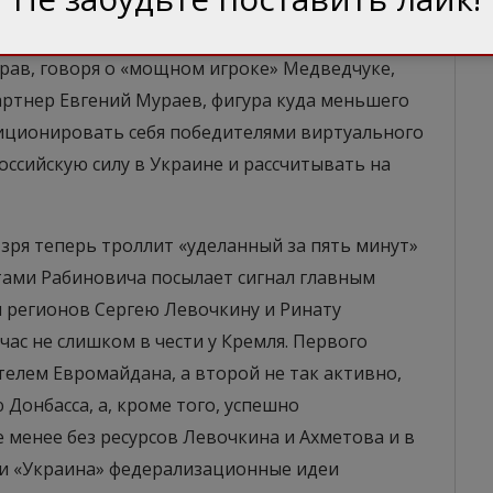
едведчука, получил серьезную прибавку в
прав, говоря о «мощном игроке» Медведчуке,
партнер Евгений Мураев, фигура куда меньшего
зиционировать себя победителями виртуального
оссийскую силу в Украине и рассчитывать на
 зря теперь троллит «уделанный за пять минут»
тами Рабиновича посылает сигнал главным
регионов Сергею Левочкину и Ринату
йчас не слишком в чести у Кремля. Первого
елем Евромайдана, а второй не так активно,
Донбасса, а, кроме того, успешно
е менее без ресурсов Левочкина и Ахметова и в
 и «Украина» федерализационные идеи