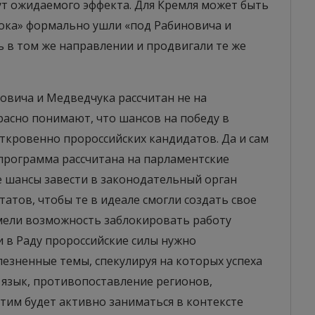
т ожидаемого эффекта. Для Кремля может быть
лока» формально ушли «под Рабиновича и
ь в том же направлении и продвигали те же
овича и Медведчука рассчитан не на
расно понимают, что шансов на победу в
откровенно пророссийских кандидатов. Да и сам
 программа рассчитана на парламентские
е шансы завести в законодательный орган
атов, чтобы те в идеале смогли создать свое
имели возможность заблокировать работу
и в Раду пророссийские силы нужно
лезненные темы, спекулируя на которых успеха
 язык, противопоставление регионов,
этим будет активно заниматься в контексте