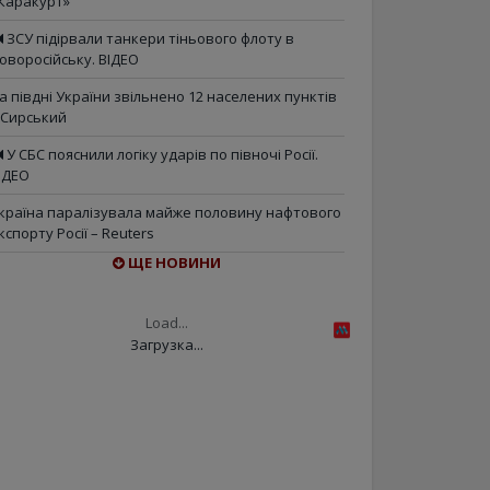
Каракурт»
ЗСУ підірвали танкери тіньового флоту в
оворосійську. ВІДЕО
а півдні України звільнено 12 населених пунктів
 Сирський
У СБС пояснили логіку ударів по півночі Росії.
ІДЕО
країна паралізувала майже половину нафтового
кспорту Росії – Reuters
ЩЕ НОВИНИ
Load...
Загрузка...