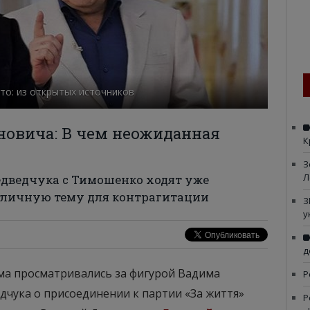
то: из открытых источников
новича: В чем неожиданная
К
З
Л
едведчука с Тимошенко ходят уже
тличную тему для контрагитации
З
у
д
ума просматривались за фигурой Вадима
Р
дчука о присоединении к партии «За життя»
Р