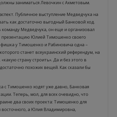
должны заниматься Левочкин с Ахметовым.
й аспект. Публичное выступление Медведчука на
ать как достаточно выгодный Банковой ход.
 в команду Медведчука, он еще и организовал
 презентацию Юлией Тимошенко своего
ая фишка у Тимошенко и Рабиновича одна –
которого станет всеукраинский референдум, на
какую страну строить». Да и без этого в
остаточно похожих вещей. Как сказали бы
ука с Тимошенко ходят уже давно, Банковая
ции. Теперь, мол, для всех очевидно, что
краине два своих проекта: Тимошенко для
я восточного, а Юлия Владимировна,