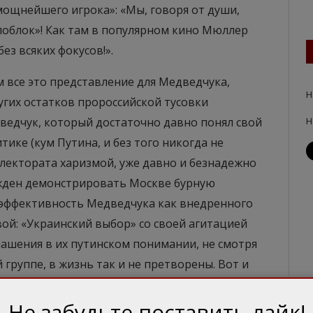
«мощнейшего игрока»: «Мы, говоря от души,
ппоблок»! Как там в популярном кино Мюллер
ез всяких фокусов!».
м все это представление для Медведчука,
Н
угих остатков пророссийской тусовки
ведчук, который достаточно давно понял свой
Н
ике (кум Путина, и без того никогда не
лектората харизмой, уже давно и безнадежно
ужден демонстрировать Москве бурную
 эффективность Медведчука как внедренного
ой: «Украинский выбор» со своей агитацией
лашения в их путинском понимании, не смотря
группе, в жизнь так и не претворены. Вот и
 чтобы совсем не растерять доверие
Не забудьте поставить лайк!