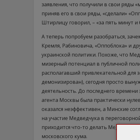
заявления, что получили в свои ряды 
приняв его в свои ряды, «сделали» «О
Штирлицу говорил, – «за пять минут и б
А теперь попробуем разобраться, заче
Кремля, Рабиновича, «Оппоблока» и др
украинской политики. Похоже, что Мед
мизерный потенциал в публичной полит
располагавший привлекательной для э
демонизирован), сегодня просто вын
деятельность. До последнего времени
агента Москвы была практически нулев
оказался неэффективен, а Минские сог
на участие Медведчука в переговорной 
приходится что-то делать Медведчуку,
московского кума.