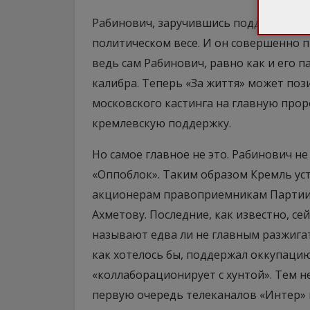
Рабинович, заручившись поддержкой М
политическом весе. И он совершенно 
ведь сам Рабинович, равно как и его 
калибра. Теперь «За життя» может по
московского кастинга на главную прор
кремлевскую поддержку.
Но самое главное не это. Рабинович не
«Оппоблок». Таким образом Кремль ус
акционерам правоприемникам Партии 
Ахметову. Последние, как известно, се
называют едва ли не главным разжигат
как хотелось бы, поддержал оккупацию 
«коллаборационирует с хунтой». Тем н
первую очередь телеканалов «Интер»