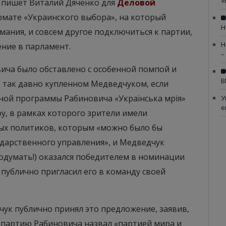
«
 пишет Виталий Дяченко для
Деловой
ормате «Украинского выбора», на который
Н
ания, и совсем другое подключиться к партии,
Н
ние в парламент.
–
ича было обставлено с особенной помпой и
В
е так давно купленном Медведчуком, если
ой программы Рабиновича «Українська мрія»
У
е
у, в рамках которого зрители имели
ных политиков, которым «можно было бы
дарственного управления», и Медведчук
одумать!) оказался победителем в номинации
публично пригласил его в команду своей
ук публично принял это предложение, заявив,
у партию Рабиновича назвал «партией мира и