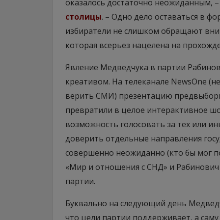
оказалось достаточно неожиданным, –
столицы
. – Одно дело оставаться в ф
избиратели не слишком обращают вним
которая всерьез нацелена на прохожде
Явление Медведчука в партии Рабинов
креативом. На телеканале NewsOne (н
верить СМИ) презентацию предвыборн
превратили в целое интерактивное шо
возможность голосовать за тех или и
доверить отдельные направления госу
совершенно неожиданно (кто бы мог п
«Мир и отношения с СНД» и Рабинович 
партии.
Буквально на следующий день Медведч
что цели партии поддерживает, а сам