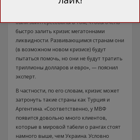
опасно, потому что эпицентр кризиса 2008
года был в развитых странах, которые
были заинтересованы в том, чтобы очень
быстро залить кризис мегатоннами
ликвидности. Развивающимся странам они
(в возможном новом кризисе) будут
пытаться помочь, но они не будут тратить
триллионы долларов и евро», — пояснил
эксперт.
В частности, по его словам, кризис может
затронуть такие страны как Турция и
Аргентина. «Соответственно, у МВФ
появится довольно много клиентов,
которые в мировой табели о рангах стоят
намного выше, чем Украина. Условно