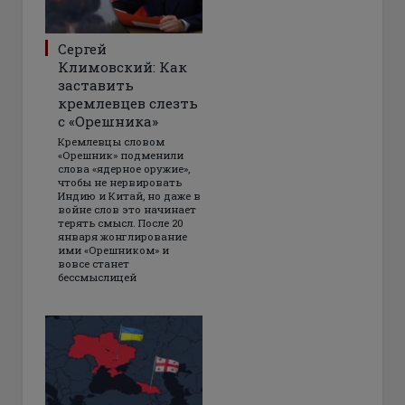
Сергей
Климовский: Как
заставить
кремлевцев слезть
с «Орешника»
Кремлевцы словом
«Орешник» подменили
слова «ядерное оружие»,
чтобы не нервировать
Индию и Китай, но даже в
войне слов это начинает
терять смысл. После 20
января жонглирование
ими «Орешником» и
вовсе станет
бессмыслицей