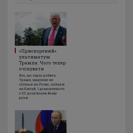
«Прискорений»
ультиматум
Трампа: Чого тепер
очікувати
Все, що зараз робить
Трамп, націлене не
стільки на Росію, скільки
на Китай. І домовленості
з ЄС розвʼязали йому
руки