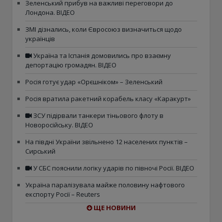
Зеленський прибув на важливі переговори до
Лондона. ВІДЕО
ЗМІ дізнались, коли Євросоюз визначиться щодо
українців
Україна та Іспанія домовились про взаємну
депортацію громадян. ВІДЕО
Росія готує удар «Орєшніком» – Зеленський
Росія вратила ракетний корабель класу «Каракурт»
ЗСУ підірвали танкери тіньового флоту в
Новоросійську. ВІДЕО
На півдні України звільнено 12 населених пунктів –
Сирський
У СБС пояснили логіку ударів по півночі Росії. ВІДЕО
Україна паралізувала майже половину нафтового
експорту Росії – Reuters
ЩЕ НОВИНИ