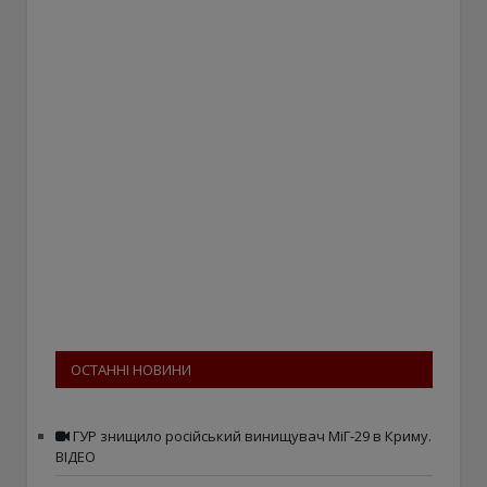
ОСТАННІ НОВИНИ
ГУР знищило російський винищувач МіГ-29 в Криму.
ВІДЕО