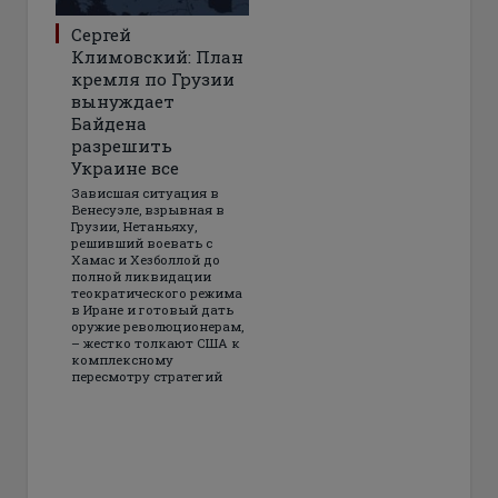
Сергей
Климовский: План
кремля по Грузии
вынуждает
Байдена
разрешить
Украине все
Зависшая ситуация в
Венесуэле, взрывная в
Грузии, Нетаньяху,
решивший воевать с
Хамас и Хезболлой до
полной ликвидации
теократического режима
в Иране и готовый дать
оружие революционерам,
– жестко толкают США к
комплексному
пересмотру стратегий