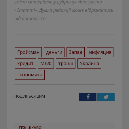
зміст матеріалів у рубриках «Блоги» та
«Статті». Думка редакції може відрізнятись
від авторської.
Гройсман
деньги
Запад
инфляция
кредит
МВФ
транш
Украина
экономика
ПОДІЛІТЬСЯ ЦИМ
Facebook
Twitter
ТЕЖ ЦІКАВО