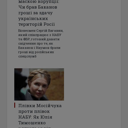
маскою корупції:
Чи брав Баканов
гроші за здачу
українських
територій Росії
Бізнесмен Сергій Ваганян,
який співпрацює з НАБУ
та ФБР, готовий давати
свідчення про те, як
Баканов і Наумов брали
гроші від російських
спецслужб
Плівки Мосійчука
проти плівок
НАБУ: Як Юлія
Тимошенко