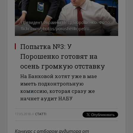
Президент Украины Петр Порошенко. Фото:
flickr.com/photos/poroshenkopetro
Попытка №3: У
Порошенко готовят на
осень громкую отставку
На Банковой хотят уже в мае
иметь подконтрольную
комиссию, которая сразу же
начнет аудит НАБУ
17.05.2018
//
СТАТТІ
Конкурс с отбором аудитора от