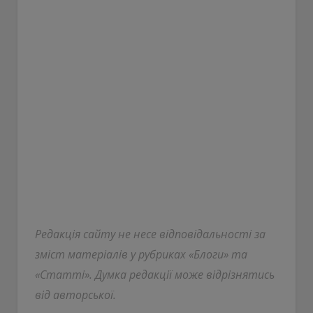
Редакція сайту не несе відповідальності за
зміст матеріалів у рубриках «Блоги» та
«Статті». Думка редакції може відрізнятись
від авторської.