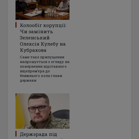
Колообіг корупції:
Чи замінить
Зеленський
Олексія Кулебу на
Кубракова
Саме таке припущення
напрошується з огляду на
повернення відставного
віцепрем’єра до
ближнього кола глави
держави
Держзрада під