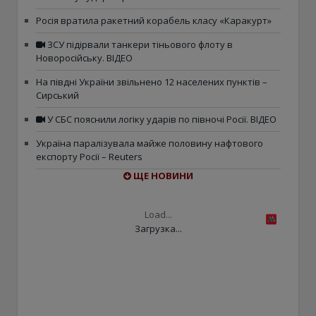
Росія вратила ракетний корабель класу «Каракурт»
ЗСУ підірвали танкери тіньового флоту в
Новоросійську. ВІДЕО
На півдні України звільнено 12 населених пунктів –
Сирський
У СБС пояснили логіку ударів по півночі Росії. ВІДЕО
Україна паралізувала майже половину нафтового
експорту Росії – Reuters
ЩЕ НОВИНИ
Load...
Загрузка...