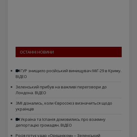
ОСТАННІ НОВИНИ
ГУР знищило російський винищувач МіГ-29 в Криму.
ВІДЕО
Зеленський прибув на важливі переговори до
Лондона. ВІДЕО
ЗМІ дізнались, коли Євросоюз визначиться щодо
українців
Україна та Іспанія домовились про взаємну
депортацію громадян. ВІДЕО
Росія готує удар «Орєшніком» – Зеленський