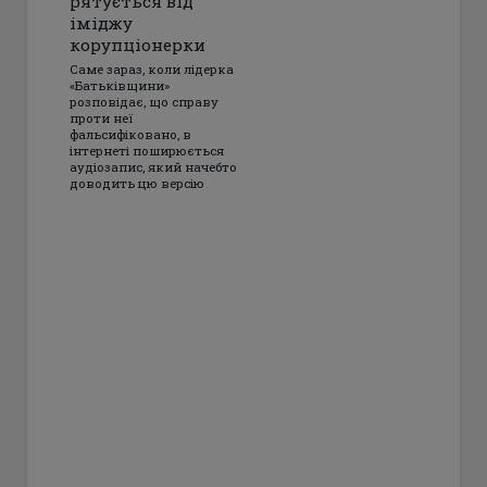
рятується від
іміджу
корупціонерки
Саме зараз, коли лідерка
«Батьківщини»
розповідає, що справу
проти неї
фальсифіковано, в
інтернеті поширюється
аудіозапис, який начебто
доводить цю версію