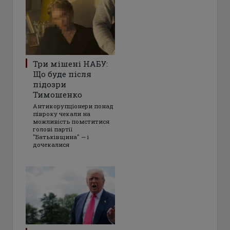
Три мішені НАБУ:
Що буде після
підозри
Тимошенко
Антикорупціонери понад
півроку чекали на
можливість помститися
голові партії
"Батьківщина" — і
дочекалися