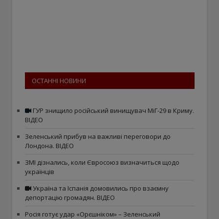
ОСТАННІ НОВИНИ
ГУР знищило російський винищувач МіГ-29 в Криму.
ВІДЕО
Зеленський прибув на важливі переговори до
Лондона. ВІДЕО
ЗМІ дізнались, коли Євросоюз визначиться щодо
українців
Україна та Іспанія домовились про взаємну
депортацію громадян. ВІДЕО
Росія готує удар «Орєшніком» – Зеленський