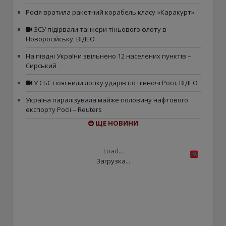
Росія вратила ракетний корабель класу «Каракурт»
ЗСУ підірвали танкери тіньового флоту в
Новоросійську. ВІДЕО
На півдні України звільнено 12 населених пунктів –
Сирський
У СБС пояснили логіку ударів по півночі Росії. ВІДЕО
Україна паралізувала майже половину нафтового
експорту Росії – Reuters
ЩЕ НОВИНИ
Load...
Загрузка...