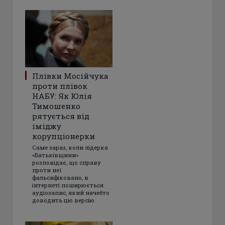
Плівки Мосійчука
проти плівок
НАБУ: Як Юлія
Тимошенко
рятується від
іміджу
корупціонерки
Саме зараз, коли лідерка
«Батьківщини»
розповідає, що справу
проти неї
фальсифіковано, в
інтернеті поширюється
аудіозапис, який начебто
доводить цю версію