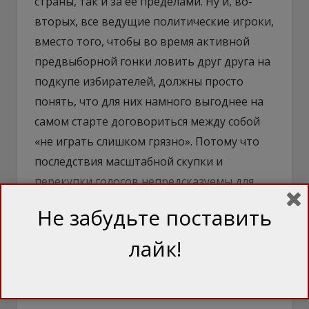
страны, так и за ее пределами. Ну и, во-
вторых, все ведущие политические игроки,
вместо того, чтобы во время активной
предвыборной гонки ловить друг друга на
подкупе избирателей, должны просто
понять, что для них намного выгоднее на
самом старте договориться между собой
«не играть слишком грязно». Потому что
последствия масштабной скупки и
перекупки голосов непредсказуемы для
любого победителя украинских выборов.
Не забудьте поставить
лайк!