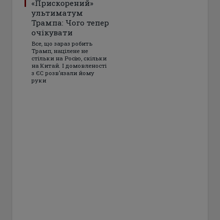
«Прискорений»
ультиматум
Трампа: Чого тепер
очікувати
Все, що зараз робить
Трамп, націлене не
стільки на Росію, скільки
на Китай. І домовленості
з ЄС розвʼязали йому
руки