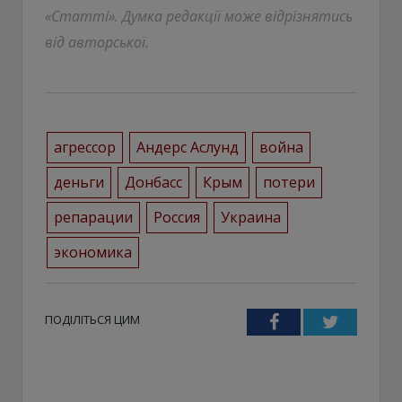
«Статті». Думка редакції може відрізнятись
від авторської.
агрессор
Андерс Аслунд
война
деньги
Донбасс
Крым
потери
репарации
Россия
Украина
экономика
ПОДІЛІТЬСЯ ЦИМ
Facebook
Twitter