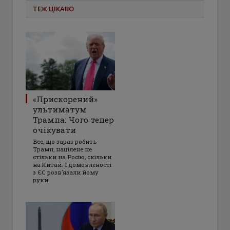
ТЕЖ ЦІКАВО
«Прискорений»
ультиматум
Трампа: Чого тепер
очікувати
Все, що зараз робить
Трамп, націлене не
стільки на Росію, скільки
на Китай. І домовленості
з ЄС розвʼязали йому
руки