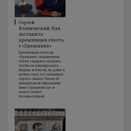
Сергей
Климовский: Как
заставить
кремлевцев слезть
с «Орешника»
Кремлевцы словом
«Орешник» подменили
слова «ядерное оружие»,
чтобы не нервировать
Индию и Китай, но даже в
войне слов это начинает
терять смысл. После 20
января жонглирование
ими «Орешником» и
вовсе станет
бессмыслицей