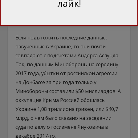
лайк!
Украина и Андерс Аслунд сошлись в
оценках потерь, Австралия – несколько
иного мнения
Если подытожить последние данные,
озвученные в Украине, то они почти
совпадают с подсчетами Андерса Аслунда.
Так, по данным Минобороны на середину
2017 года, убытки от российской агрессии
на Донбассе за три года только у
Минобороны составили $50 миллиардов. А
оккупация Крыма Россией обошлась
Украине 1,08 триллиона гривен, или $40,7
млрд, о чем было сказано на заседании
суда по делу о госизмене Януковича в
декабре 2017-го.