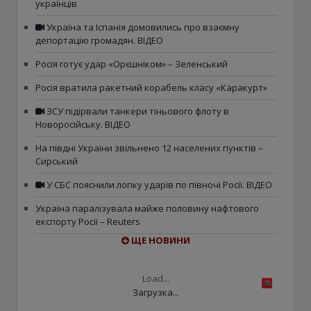
українців
Україна та Іспанія домовились про взаємну
депортацію громадян. ВІДЕО
Росія готує удар «Орєшніком» – Зеленський
Росія вратила ракетний корабель класу «Каракурт»
ЗСУ підірвали танкери тіньового флоту в
Новоросійську. ВІДЕО
На півдні України звільнено 12 населених пунктів –
Сирський
У СБС пояснили логіку ударів по півночі Росії. ВІДЕО
Україна паралізувала майже половину нафтового
експорту Росії – Reuters
ЩЕ НОВИНИ
Load...
Загрузка...