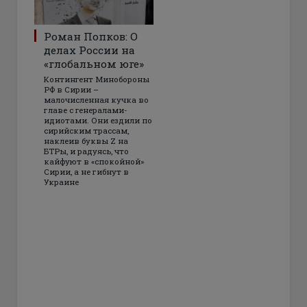
Роман Попков: О
делах России на
«глобальном юге»
Контингент Минобороны
РФ в Сирии –
малочисленная кучка во
главе с генералами-
идиотами. Они ездили по
сирийским трассам,
наклеив буквы Z на
БТРы, и радуясь, что
кайфуют в «спокойной»
Сирии, а не гибнут в
Украине