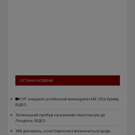
ОСТАННІ НОВИНИ
ГУР знищило російський винищувач МіГ-29 в Криму.
ВІДЕО
Зеленський прибув на важливі переговори до
Лондона. ВІДЕО
ЗМІ дізнались, коли Євросоюз визначиться щодо