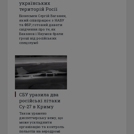
українських
територій Росії
Бізнесмен Сергій Ваганян,
який співпрацює з НАБУ
та ФБР, готовий давати
свідчення про те, як
Баканов і Наумов брали
гроші від російських
спецслужб
СБУ уразила два
російські літаки
Су-27 в Криму
Також уражено
диспетчерську вежу, що
може ускладнити
організацію та контроль
польотів на аеродромі