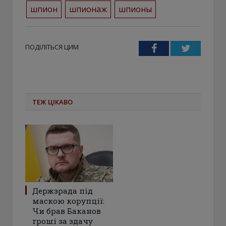
шпион
шпионаж
шпионы
ПОДІЛІТЬСЯ ЦИМ
Facebook
Twitter
ТЕЖ ЦІКАВО
Держзрада під
маскою корупції:
Чи брав Баканов
гроші за здачу