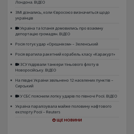
Лондона. ВІДЕО
ЗМІ дізнались, коли Євросоюз визначиться щодо
українців
Україна та Іспанія домовились про взаємну
депортацію громадян. ВІДЕО
Росія готує удар «Орєшніком» – Зеленський
Росія вратила ракетний корабель класу «Каракурт»
ЗСУ підірвали танкери тіньового флоту в
Новоросійську. ВІДЕО
На півдні України звільнено 12 населених пунктів –
Сирський
У СБС пояснили логіку ударів по півночі Росії. ВІДЕО
Україна паралізувала майже половину нафтового
експорту Росії – Reuters
ЩЕ НОВИНИ