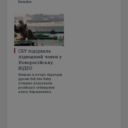
Бельбек
СБУ підірвала
підводний човен у
Новоросійську.
ВІДЕО
Вперше в історії підводні
дрони Sub Sea Baby
успішно атакували
російську субмарину
класу Варшавянка