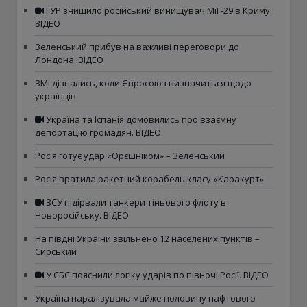
ГУР знищило російський винищувач МіГ-29 в Криму.
ВІДЕО
Зеленський прибув на важливі переговори до
Лондона. ВІДЕО
ЗМІ дізнались, коли Євросоюз визначиться щодо
українців
Україна та Іспанія домовились про взаємну
депортацію громадян. ВІДЕО
Росія готує удар «Орєшніком» – Зеленський
Росія вратила ракетний корабель класу «Каракурт»
ЗСУ підірвали танкери тіньового флоту в
Новоросійську. ВІДЕО
На півдні України звільнено 12 населених пунктів –
Сирський
У СБС пояснили логіку ударів по півночі Росії. ВІДЕО
Україна паралізувала майже половину нафтового