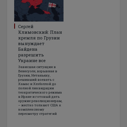
Сергей
Климовский: План
кремля по Грузии
вынуждает
Байдена
разрешить
Украине все
Зависшая ситуация в
Венесуэле, взрывная в
Грузии, Нетаньяху,
решивший воевать с
Хамас и Хезболлой до
полной ликвидации
теократического режима
в Иране и готовый дать
оружие революционерам,
– жестко толкают США к
комплексному
пересмотру стратегий