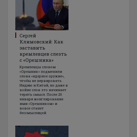
Сергей
Климовский: Как
заставить
кремлевцев слезть
с «Орешника»
Кремлевцы словом
«Орешник» подменили
слова «ядерное оружие»,
чтобы не нервировать
Индию и Китай, но даже в
войне слов это начинает
терять смысл. После 20
января жонглирование
ими «Орешником» и
вовсе станет
бессмыслицей