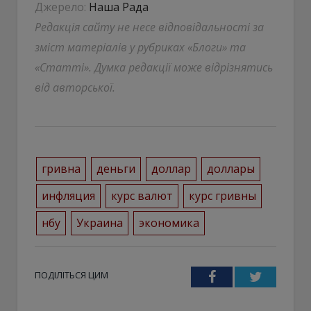
Джерело:
Наша Рада
Редакція сайту не несе відповідальності за
зміст матеріалів у рубриках «Блоги» та
«Статті». Думка редакції може відрізнятись
від авторської.
гривна
деньги
доллар
доллары
инфляция
курс валют
курс гривны
нбу
Украина
экономика
ПОДІЛІТЬСЯ ЦИМ
Facebook
Twitter