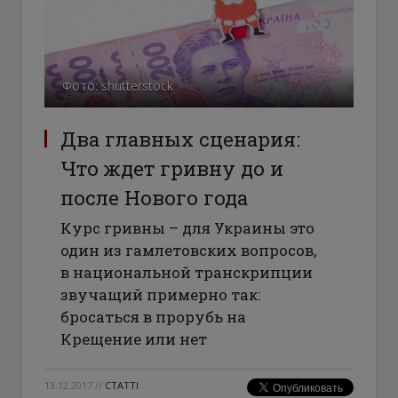
Фото: shutterstock
Два главных сценария:
Что ждет гривну до и
после Нового года
Курс гривны – для Украины это
один из гамлетовских вопросов,
в национальной транскрипции
звучащий примерно так:
бросаться в прорубь на
Крещение или нет
13.12.2017
//
СТАТТІ