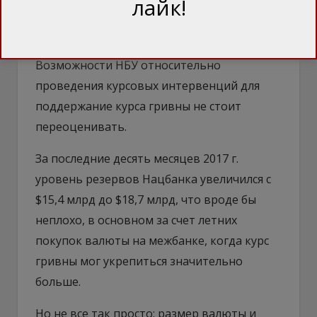
лайк!
помощью кредитов международных
финансовых организаций и стран-доноров.
Возможности НБУ относительно
проведения курсовых интервенций для
поддержание курса гривны не стоит
переоценивать.
За последние десять месяцев 2017 г.
уровень резервов Нацбанка увеличился с
$15,4 млрд до $18,7 млрд, что вроде бы
неплохо, в основном за счет летних
покупок валюты на межбанке, когда курс
гривны мог укрепиться значительно
больше.
Но не все так просто: размер валюты и