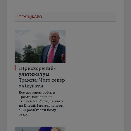
ТЕЖ ЦІКАВО
«Прискорений»
ультиматум
Трампа: Чого тепер
очікувати
Все, що зараз робить
Трамп, націлене не
стільки на Росію, скільки
на Китай. І домовленості
з ЄС розвʼязали йому
руки