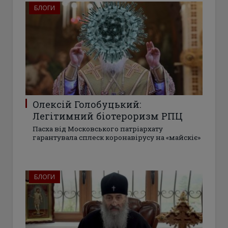
БЛОГИ
Олексій Голобуцький:
Легітимний біотероризм РПЦ
Пасха від Московського патріархату
гарантувала сплеск коронавірусу на «майскіє»
БЛОГИ