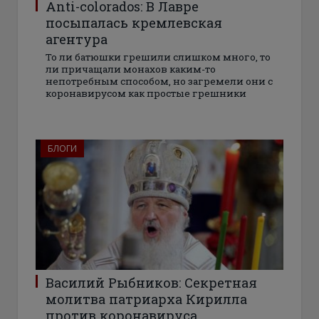
Аnti-colorados: В Лавре
посыпалась кремлевская
агентура
То ли батюшки грешили слишком много, то
ли причащали монахов каким-то
непотребным способом, но загремели они с
коронавирусом как простые грешники
БЛОГИ
Василий Рыбников: Секретная
молитва патриарха Кирилла
против коронавируса