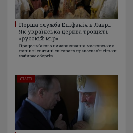
Перша служба Епіфанія в Лаврі:
Як українська церква трощить
«русскій мір»
Процес м’якого вичавлювання московських
попів зі святині світового православ’я тільки
набирає обертів
СТАТТІ