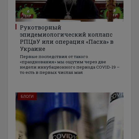
Рукотворный
эпидемиологический коллапс
РПЦвУ или операция «Пасха» в
Украине
Первые последствия от такого
«празднования» мы ощутим через две
недели инкубационного периода COVID-19 –
то есть в первых числах мая
БЛОГИ