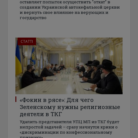
оставляет попыток осуществить "откат" в
создании Украинской автокефальной церкви
и вернуть свое влияние на верующих и
государство
СТАТТІ
«Фокин в рясе»: Для чего
Зеленскому нужны религиозные
деятели в ТКГ
Удалить представителя УПЦ МП из ТКГ будет
непростой задачей – сразу начнутся крики о
«дискриминации по конфессиональному
признаку»