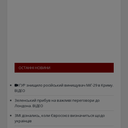
ОСТАННІ НОВИНИ
ГУР знищило російський винищувач МіГ-29 в Криму.
ВІДЕО
Зеленський прибув на важливі переговори до
Лондона. ВІДЕО
ЗМІ дізнались, коли Євросоюз визначиться щодо
українців