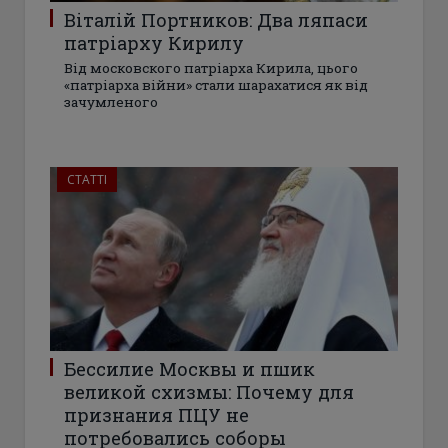
Віталій Портников: Два ляпаси
патріарху Кирилу
Від московского патріарха Кирила, цього
«патріарха війни» стали шарахатися як від
зачумленого
СТАТТІ
Бессилие Москвы и пшик
великой схизмы: Почему для
признания ПЦУ не
потребовались соборы