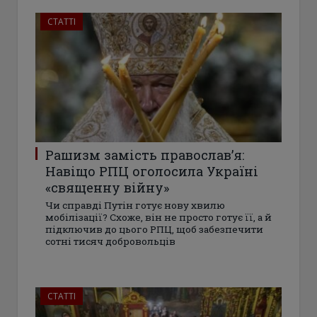
СТАТТІ
Рашизм замість православ’я:
Навіщо РПЦ оголосила Україні
«священну війну»
Чи справді Путін готує нову хвилю
мобілізації? Схоже, він не просто готує її, а й
підключив до цього РПЦ, щоб забезпечити
сотні тисяч добровольців
СТАТТІ