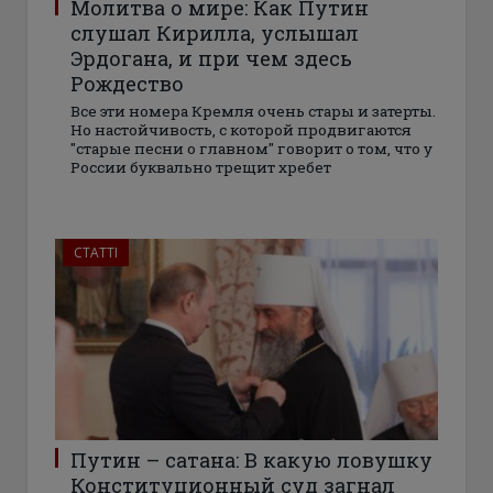
Молитва о мире: Как Путин
слушал Кирилла, услышал
Эрдогана, и при чем здесь
Рождество
Все эти номера Кремля очень стары и затерты.
Но настойчивость, с которой продвигаются
"старые песни о главном" говорит о том, что у
России буквально трещит хребет
СТАТТІ
Путин – сатана: В какую ловушку
Конституционный суд загнал