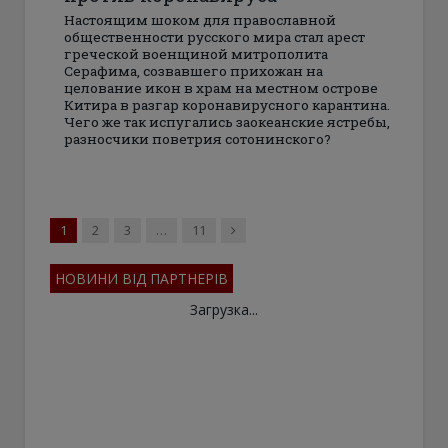
Настоящим шоком для православной
общественности русского мира стал арест
греческой военщиной митрополита
Серафима, созвавшего прихожан на
целование икон в храм на местном острове
Китира в разгар коронавирусного карантина.
Чего же так испугались заокеанские ястребы,
разносчики поветрия сотонинского?
Next
1
2
3
…
11
НОВИНИ ВІД ПАРТНЕРІВ
Загрузка...