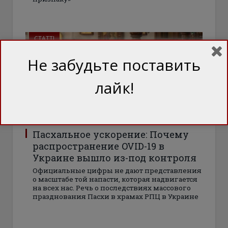
СТАТТІ
Не забудьте поставить
лайк!
Пасхальное ускорение: Почему
распространение OVID-19 в
Украине вышло из-под контроля
Официальные цифры не дают представления
о масштабе той напасти, которая надвигается
на всех нас. Речь о последствиях массового
празднования Пасхи в храмах РПЦ в Украине