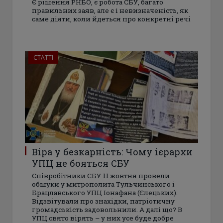
Є рішення РНБО, є робота СБУ, багато
правильних заяв, але є і невизначеність, як
саме діяти, коли йдеться про конкретні речі
СТАТТІ
Віра у безкарність: Чому ієрархи
УПЦ не бояться СБУ
Співробітники СБУ 11 жовтня провели
обшуки у митрополита Тульчинського і
Брацлавського УПЦ Іонафана (Єлецьких).
Відзвітували про знахідки, патріотичну
громадськість задовольнили. А далі що? В
УПЦ свято вірять – у них усе буде добре