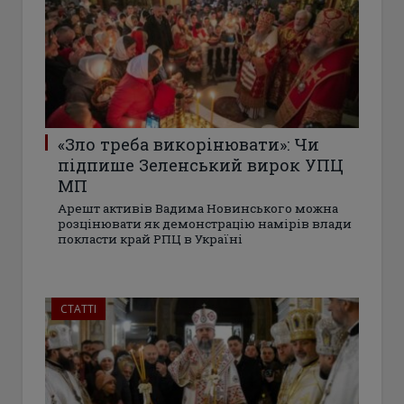
«Зло треба викорінювати»: Чи
підпише Зеленський вирок УПЦ
МП
Арешт активів Вадима Новинського можна
розцінювати як демонстрацію намірів влади
покласти край РПЦ в Україні
СТАТТІ