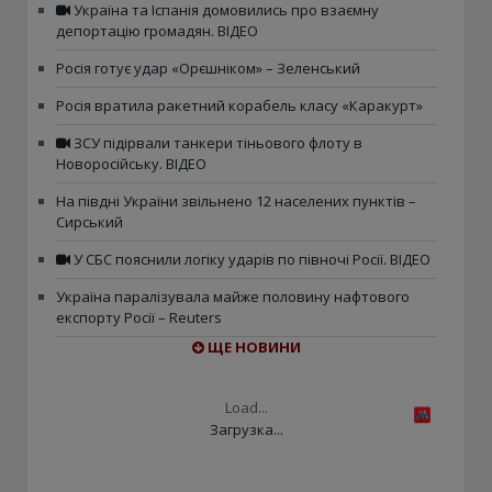
Україна та Іспанія домовились про взаємну
депортацію громадян. ВІДЕО
Росія готує удар «Орєшніком» – Зеленський
Росія вратила ракетний корабель класу «Каракурт»
ЗСУ підірвали танкери тіньового флоту в
Новоросійську. ВІДЕО
На півдні України звільнено 12 населених пунктів –
Сирський
У СБС пояснили логіку ударів по півночі Росії. ВІДЕО
Україна паралізувала майже половину нафтового
експорту Росії – Reuters
ЩЕ НОВИНИ
Load...
Загрузка...