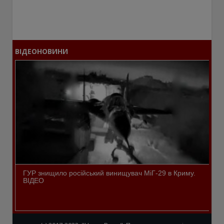
ВІДЕОНОВИНИ
ГУР знищило російський винищувач МіГ-29 в Криму.
ВІДЕО