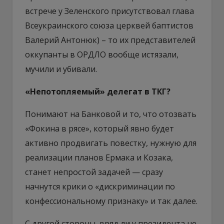
встрече у Зеленского присутствовал глава
Всеукраинского союза церквей баптистов
Валерий Антонюк) – то их представителей
оккупанты в ОРДЛО вообще истязали,
мучили и убивали.
«Непотопляемый» делегат в ТКГ?
Понимают на Банковой и то, что отозвать
«Фокина в рясе», который явно будет
активно продвигать повестку, нужную для
реализации планов Ермака и Козака,
станет непростой задачей — сразу
начнутся крики о «дискриминации по
конфессиональному признаку» и так далее.
С другой стороны, вряд ли у президента не