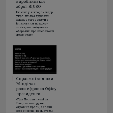
виробниками
зброї. ВІДЕО
Пізніше у вівторок лідер
української держави
планує обговорити з
іспанським прем’єр-
міністром зміцнення
оборони і промисловості
двох країн
Справжні «плівки
Міндіча»:
розшифровка Офісу
президента
«При Порошенкові на
Енергоатомі дуже
страшно крали, вкрали
всю енергію, весь атом, і