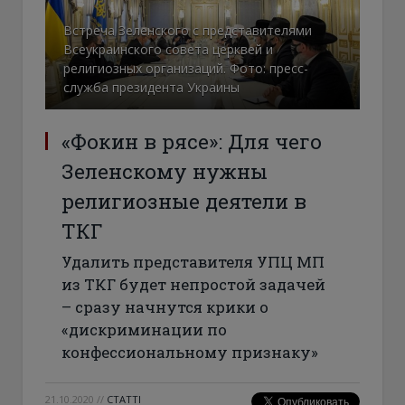
Встреча Зеленского с представителями
Всеукраинского совета церквей и
религиозных организаций. Фото: пресс-
служба президента Украины
«Фокин в рясе»: Для чего
Зеленскому нужны
религиозные деятели в
ТКГ
Удалить представителя УПЦ МП
из ТКГ будет непростой задачей
– сразу начнутся крики о
«дискриминации по
конфессиональному признаку»
21.10.2020
//
СТАТТІ