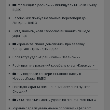
ГУР знищило російський винищувач МіГ-29 в Криму.
ВІДЕО
Зеленський прибув на важливі переговори до
Лондона. ВІДЕО
ЗМІ дізнались, коли Євросоюз визначиться щодо
українців
Україна та Іспанія домовились про взаємну
депортацію громадян. ВІДЕО
Росія готує удар «Орєшніком» – Зеленський
Росія вратила ракетний корабель класу «Каракурт»
ЗСУ підірвали танкери тіньового флоту в
Новоросійську. ВІДЕО
На півдні України звільнено 12 населених пунктів –
Сирський
У СБС пояснили логіку ударів по півночі Росії. ВІДЕО
Україна паралізувала майже половину нафтового