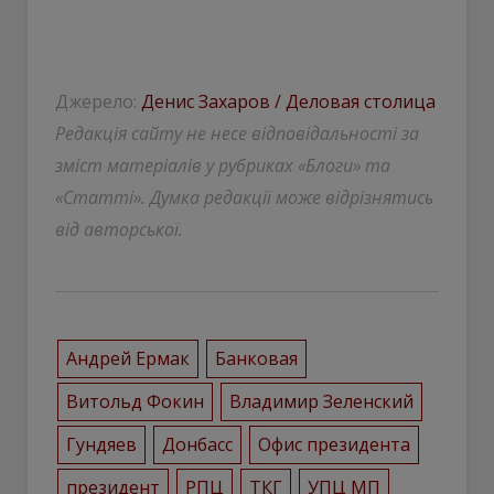
Джерело:
Денис Захаров / Деловая столица
Редакція сайту не несе відповідальності за
зміст матеріалів у рубриках «Блоги» та
«Статті». Думка редакції може відрізнятись
від авторської.
Андрей Ермак
Банковая
Витольд Фокин
Владимир Зеленский
Гундяев
Донбасс
Офис президента
президент
РПЦ
ТКГ
УПЦ МП