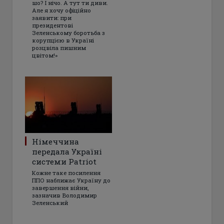
шо? І нічо. А тут ти диви.
Але я хочу офіційно
заявити: при
президентові
Зеленському боротьба з
корупцією в Україні
розцвіла пишним
цвітом!»
Німеччина
передала Україні
системи Patriot
Кожне таке посилення
ППО наближає Україну до
завершення війни,
зазначив Володимир
Зеленський