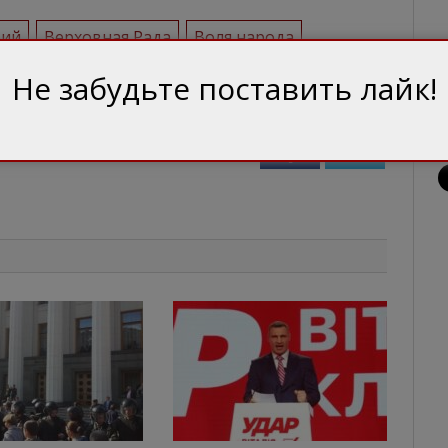
бий
Верховная Рада
Воля народа
чук
спикер
Не забудьте поставить лайк!
Facebook
Twitter