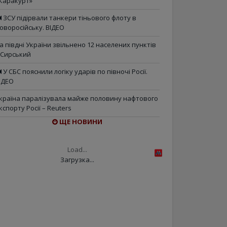
Каракурт»
ЗСУ підірвали танкери тіньового флоту в
оворосійську. ВІДЕО
а півдні України звільнено 12 населених пунктів
 Сирський
У СБС пояснили логіку ударів по півночі Росії.
ІДЕО
країна паралізувала майже половину нафтового
кспорту Росії – Reuters
ЩЕ НОВИНИ
Load...
Загрузка...