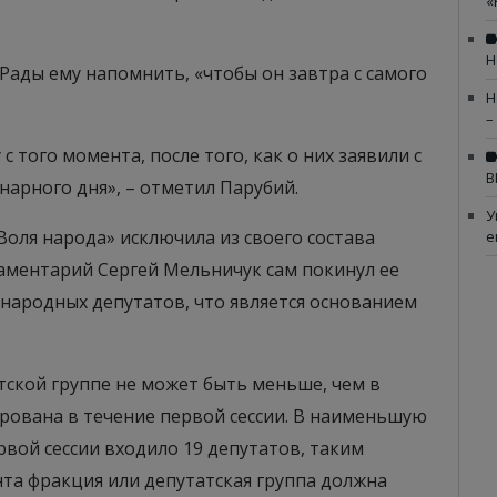
«
Н
ады ему напомнить, «чтобы он завтра с самого
Н
–
 с того момента, после того, как о них заявили с
В
арного дня», – отметил Парубий.
У
Воля народа» исключила из своего состава
е
аментарий Сергей Мельничук сам покинул ее
7 народных депутатов, что является основанием
атской группе не может быть меньше, чем в
ована в течение первой сессии. В наименьшую
вой сессии входило 19 депутатов, таким
та фракция или депутатская группа должна