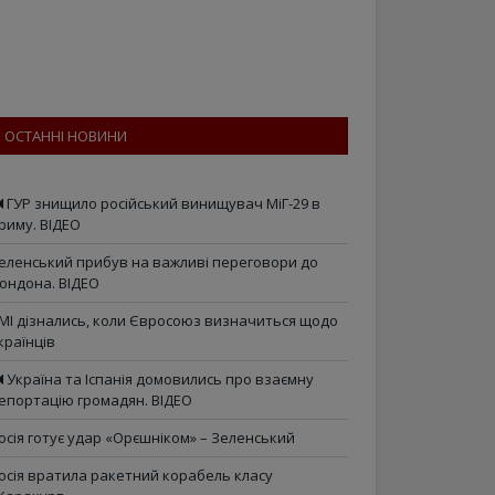
ОСТАННІ НОВИНИ
ГУР знищило російський винищувач МіГ-29 в
риму. ВІДЕО
еленський прибув на важливі переговори до
ондона. ВІДЕО
МІ дізнались, коли Євросоюз визначиться щодо
країнців
Україна та Іспанія домовились про взаємну
епортацію громадян. ВІДЕО
осія готує удар «Орєшніком» – Зеленський
осія вратила ракетний корабель класу