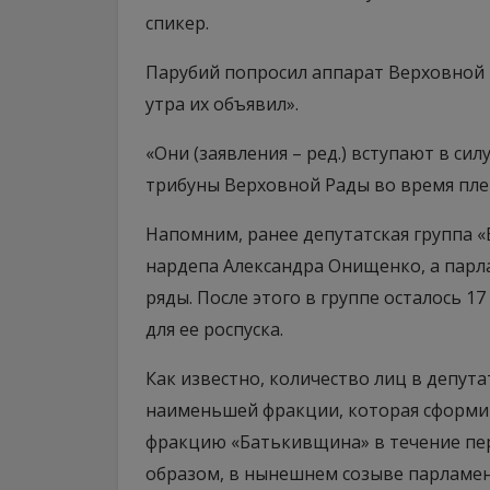
спикер.
Парубий попросил аппарат Верховной Р
утра их объявил».
«Они (заявления – ред.) вступают в силу
трибуны Верховной Рады во время плен
Напомним, ранее депутатская группа «
нардепа Александра Онищенко, а парл
ряды. После этого в группе осталось 1
для ее роспуска.
Как известно, количество лиц в депут
наименьшей фракции, которая сформир
фракцию «Батькивщина» в течение пер
образом, в нынешнем созыве парламен