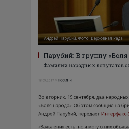
Андрей Парубий. Фото: Верховная Рада
Парубий: В группу «Воля
Фамилии народных депутатов об
18.09.2017
//
НОВИНИ
Во вторник, 19 сентября, два народны
«Воля народа». Об этом сообщил на бр
Андрей Парубий, передает
Интерфакс-
«Заявления есть, но я могу о них объя