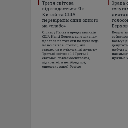
Третя світова
Зрада 
відкладається: Як
«слуга
Китай та США
диста
перевірили один одного
голосо
на «слабо»
Верхов
Спікеру Палати представників
Вокруг п
США Ненсі Пелосі цього вікенду
собратьс
вдалося поставити на вуха ледь
возмущен
не всі світові столиці, які
депутаты
завмерли в очікуванні початку
нибудь в
Третьої світової. І Третьої
нажимать
світової повномасштабної,
нужные 
відкритої, а не гібридної,
спровокованої Росією