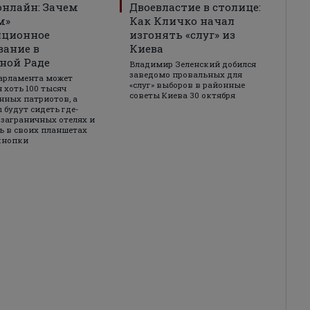
онлайн: Зачем
Двоевластие в столице:
м»
Как Кличко начал
нционное
изгонять «слуг» из
вание в
Киева
ной Раде
Владимир Зеленский добился
заведомо провальных для
арламента может
«слуг» выборов в районные
я хоть 100 тысяч
советы Киева 30 октября
ных патриотов, а
 будут сидеть где-
 заграничных отелях и
 в своих планшетах
кнопки