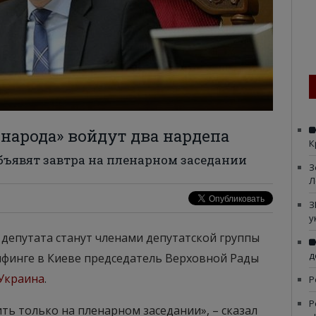
 народа» войдут два нардепа
К
ъявят завтра на пленарном заседании
З
Л
З
у
х депутата станут членами депутатской группы
д
ифинге в Киеве председатель Верховной Рады
Украина
.
Р
Р
вить только на пленарном заседании», – сказал