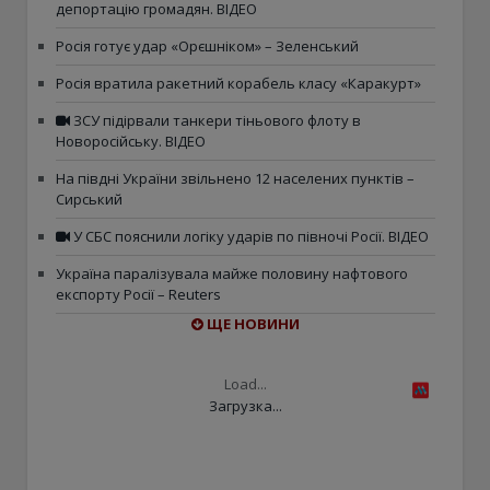
депортацію громадян. ВІДЕО
Росія готує удар «Орєшніком» – Зеленський
Росія вратила ракетний корабель класу «Каракурт»
ЗСУ підірвали танкери тіньового флоту в
Новоросійську. ВІДЕО
На півдні України звільнено 12 населених пунктів –
Сирський
У СБС пояснили логіку ударів по півночі Росії. ВІДЕО
Україна паралізувала майже половину нафтового
експорту Росії – Reuters
ЩЕ НОВИНИ
Load...
Загрузка...