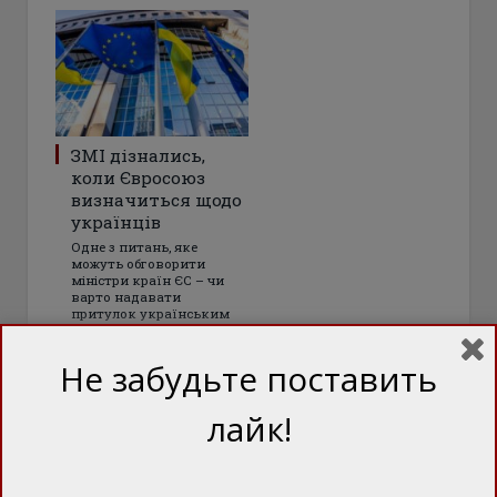
ЗМІ дізнались,
коли Євросоюз
визначиться щодо
українців
Одне з питань, яке
можуть обговорити
міністри країн ЄС – чи
варто надавати
притулок українським
чоловікам призовного
віку
Не забудьте поставить
лайк!