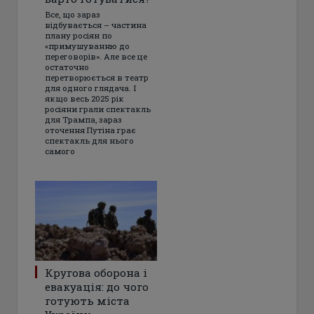
Все, що зараз
відбувається – частина
плану росіян по
«примушуванню до
переговорів». Але все це
остаточно
перетворюється в театр
для одного глядача. І
якщо весь 2025 рік
росіяни грали спектакль
для Трампа, зараз
оточення Путіна грає
спектакль для нього
самого
Кругова оборона і
евакуація: до чого
готують міста