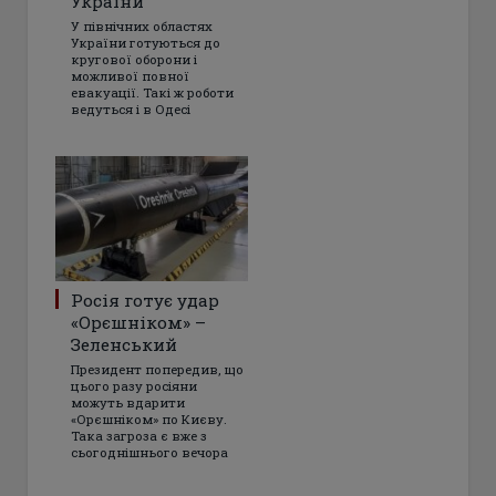
України
У північних областях
України готуються до
кругової оборони і
можливої повної
евакуації. Такі ж роботи
ведуться і в Одесі
Росія готує удар
«Орєшніком» –
Зеленський
Президент попередив, що
цього разу росіяни
можуть вдарити
«Орєшніком» по Києву.
Така загроза є вже з
сьогоднішнього вечора