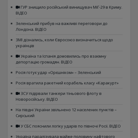
ГУР знищило російський винищувач МіГ-29 в Криму.
ВІДЕО
Зеленський прибув на важливі переговори до
Лондона. ВІДЕО
ЗМІ дізнались, коли Євросоюз визначиться щодо
українців
Україна та Іспанія домовились про взаємну
депортацію громадян. ВІДЕО
Росія готує удар «Орєшніком» – Зеленський
Росія вратила ракетний корабель класу «Каракурт»
ЗСУ підірвали танкери тіньового флоту в
Новоросійську. ВІДЕО
На півдні України звільнено 12 населених пунктів –
Сирський
У СБС пояснили логіку ударів по півночі Росії. ВІДЕО
Україна паралізувала майже половину нафтового